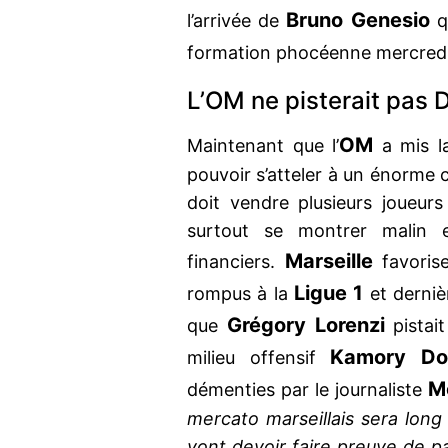
Bruno Genesio
l’arrivée de
qu
formation phocéenne mercred
L’OM ne pisterait pas 
OM
Maintenant que l’
a mis l
pouvoir s’atteler à un énorme 
doit vendre plusieurs joueurs 
surtout se montrer malin 
Marseille
financiers.
favorise
Ligue 1
rompus à la
et derniè
Grégory Lorenzi
que
pistai
Kamory Do
milieu offensif
M
démenties par le journaliste
mercato marseillais sera long 
vont devoir faire preuve de pat