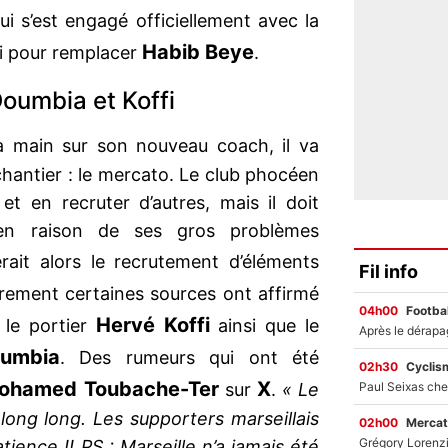
i s’est engagé officiellement avec la
Habib Beye
i pour remplacer
.
Doumbia et Koffi
a main sur son nouveau coach, il va
chantier : le mercato. Le club phocéen
et en recruter d’autres, mais il doit
en raison de ses gros problèmes
rait alors le recrutement d’éléments
Fil info
rement certaines sources ont affirmé
04h00
Footbal
Hervé Koffi
t le portier
ainsi que le
umbia
. Des rumeurs qui ont été
02h30
Cyclis
ohamed Toubache-Ter
X
sur
.
« Le
long long. Les supporters marseillais
02h00
Mercat
ience !! PS : Marseille n’a jamais été