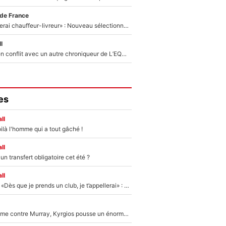
 de France
«Plus grand, je ferai chauffeur-livreur» : Nouveau sélectionneur des Bleus, Zinédine Zidane s’était imaginé un avenir très différent lorsqu'il était enfant
l
Johan Micoud en conflit avec un autre chroniqueur de L’EQUIPE du Soir : «Pendant un moment, je ne les ai pas remis ensemble dans l'émission»
es
ll
ilà l'homme qui a tout gâché !
ll
n transfert obligatoire cet été ?
ll
Mercato - OM - «Dès que je prends un club, je t’appellerai» : La promesse de Marcelino au moment de claquer la porte
Victime de racisme contre Murray, Kyrgios pousse un énorme coup de gueule !