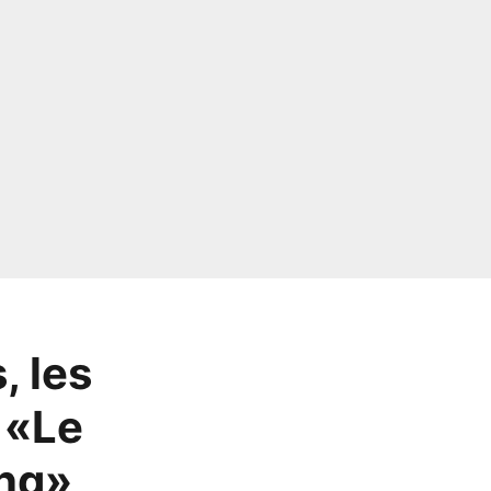
, les
 «Le
ong»