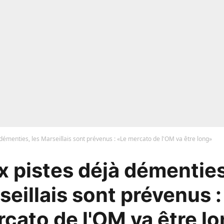
démenties, les Marseillais sont prévenus : «Le mercato de l'OM va être long»
 pistes déjà démenties
seillais sont prévenus :
cato de l'OM va être l