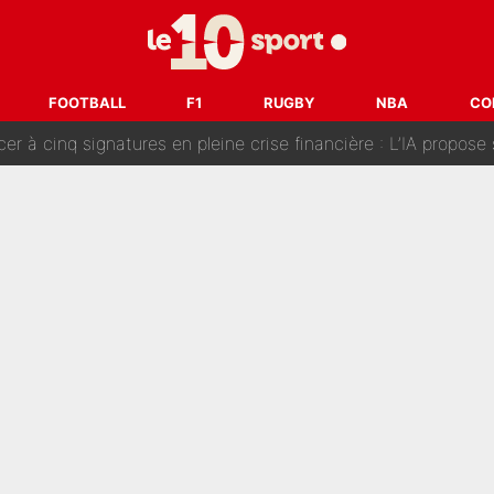
fort sur CNews, un ancien journaliste de France Télévisions relance la 
dej Pogacar : Le transfert qui effraie le peloton, «c’est la 
FOOTBALL
F1
RUGBY
NBA
CO
nq signatures en pleine crise financière : L’IA propose sept noms à l’OM po
reur» : Nouveau sélectionneur des Bleus, Zinédine Zidane s’était imaginé un av
 autre chroniqueur de L’EQUIPE du Soir : «Pendant un moment, je ne les 