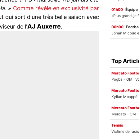
ia. »
Comme révélé en exclusivité par
01h00
Équipe
ut qui sort d'une très belle saison avec
AJ Auxerre
viseur de l'
.
00h00
Footbal
Top Articl
Mercato Footba
Pogba - OM : Vo
Mercato Footba
Kylian Mbappé, u
Mercato Footba
Tennis