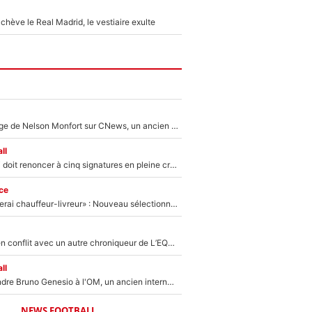
hève le Real Madrid, le vestiaire exulte
Après le dérapage de Nelson Monfort sur CNews, un ancien journaliste de France Télévisions relance la polémique sur les incendies en Gironde
ll
Grégory Lorenzi doit renoncer à cinq signatures en pleine crise financière : L’IA propose sept noms à l’OM pour un mercato réussi... à seulement 5M€ !
ce
«Plus grand, je ferai chauffeur-livreur» : Nouveau sélectionneur des Bleus, Zinédine Zidane s’était imaginé un avenir très différent lorsqu'il était enfant
Johan Micoud en conflit avec un autre chroniqueur de L’EQUIPE du Soir : «Pendant un moment, je ne les ai pas remis ensemble dans l'émission»
ll
Proche de rejoindre Bruno Genesio à l'OM, un ancien international français va finalement débarquer... sur RMC !
NEWS FOOTBALL