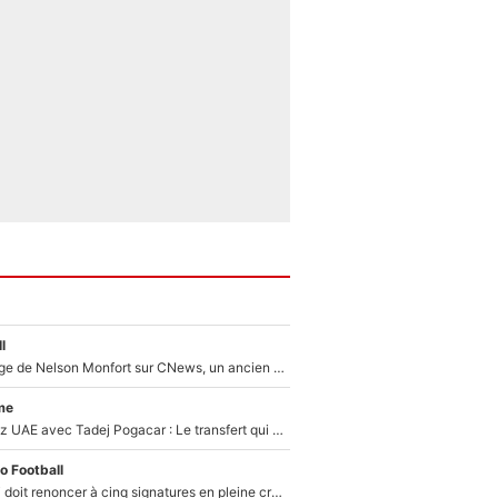
l
Après le dérapage de Nelson Monfort sur CNews, un ancien journaliste de France Télévisions relance la polémique sur les incendies en Gironde
me
Paul Seixas chez UAE avec Tadej Pogacar : Le transfert qui effraie le peloton, «c’est la pire des choses qui puisse arriver»
o Football
Grégory Lorenzi doit renoncer à cinq signatures en pleine crise financière : L’IA propose sept noms à l’OM pour un mercato réussi... à seulement 5M€ !