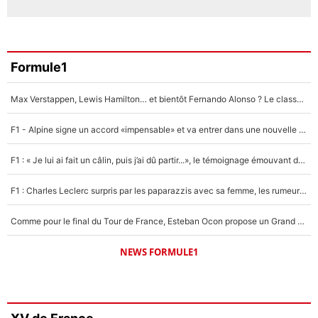
Formule1
Max Verstappen, Lewis Hamilton… et bientôt Fernando Alonso ? Le classement des pilotes les mieux payés en Formule 1 risque de changer !
F1 - Alpine signe un accord «impensable» et va entrer dans une nouvelle dimension : Grande nouvelle pour Pierre Gasly !
F1 : « Je lui ai fait un câlin, puis j’ai dû partir...», le témoignage émouvant de Max Verstappen sur sa fille
F1 : Charles Leclerc surpris par les paparazzis avec sa femme, les rumeurs étaient vraies !
Comme pour le final du Tour de France, Esteban Ocon propose un Grand Prix de Formule 1 à Paris : «Autour de l’Arc de Triomphe, ce serait génial» !
NEWS FORMULE1