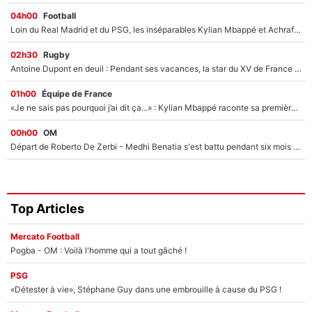
04h00
Football
Loin du Real Madrid et du PSG, les inséparables Kylian Mbappé et Achraf Hakimi changent d'équipe le temps d'une journée !
02h30
Rugby
Antoine Dupont en deuil : Pendant ses vacances, la star du XV de France a perdu sa grand-mère
01h00
Équipe de France
«Je ne sais pas pourquoi j’ai dit ça...» : Kylian Mbappé raconte sa première rencontre avec Zinédine Zidane (et c’est très drôle)
00h00
OM
Départ de Roberto De Zerbi - Medhi Benatia s'est battu pendant six mois pour le retenir à l'OM, le PSG a été le naufrage de trop : «Je pars avec toi»
Top Articles
Mercato Football
Pogba - OM : Voilà l'homme qui a tout gâché !
PSG
«Détester à vie», Stéphane Guy dans une embrouille à cause du PSG !