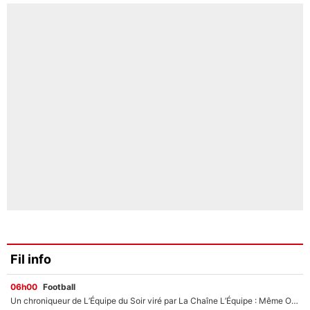
Fil info
06h00
Football
Un chroniqueur de L’Équipe du Soir viré par La Chaîne L’Équipe : Même Olivier Ménard n’avait pas pu empêcher son départ, «je l’ai appris sur Twitter, je l’ai vécu assez mal»