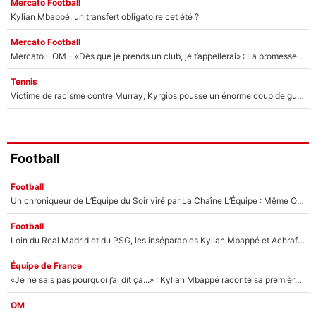
Mercato Football
Kylian Mbappé, un transfert obligatoire cet été ?
Mercato Football
Mercato - OM - «Dès que je prends un club, je t’appellerai» : La promesse de Marcelino au moment de claquer la porte
Tennis
Victime de racisme contre Murray, Kyrgios pousse un énorme coup de gueule !
Football
Football
Un chroniqueur de L’Équipe du Soir viré par La Chaîne L’Équipe : Même Olivier Ménard n’avait pas pu empêcher son départ, «je l’ai appris sur Twitter, je l’ai vécu assez mal»
Football
Loin du Real Madrid et du PSG, les inséparables Kylian Mbappé et Achraf Hakimi changent d'équipe le temps d'une journée !
Équipe de France
«Je ne sais pas pourquoi j’ai dit ça...» : Kylian Mbappé raconte sa première rencontre avec Zinédine Zidane (et c’est très drôle)
OM