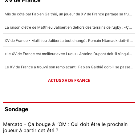
XV de France
Mis de côté par Fabien Galthié, un joueur du XV de France partage sa frustration : «ils ne me l’ont pas dit tout de suite»
La raison d'être de Matthieu Jalibert en dehors des terrains de rugby : «Ça m'atteint autant que si tu touches à un membre de ma famille»
XV de France - Matthieu Jalibert a tout changé : Romain Ntamack doit-il s’inquiéter pour sa place à un an de la Coupe du monde ?
«Le XV de France est meilleur avec Lucu» : Antoine Dupont doit-il s’inquiéter pour sa place ?
Le XV de France a trouvé son remplaçant : Fabien Galthié doit-il se passer d'Antoine Dupont ?
ACTUS XV DE FRANCE
Sondage
Mercato - Ça bouge à l’OM : Qui doit être le prochain
joueur à partir cet été ?