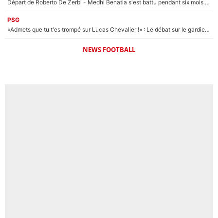
Départ de Roberto De Zerbi - Medhi Benatia s'est battu pendant six mois pour le retenir à l'OM, le PSG a été le naufrage de trop : «Je pars avec toi»
PSG
«Admets que tu t'es trompé sur Lucas Chevalier !» : Le débat sur le gardien du PSG vire au clash à l'After Foot
NEWS FOOTBALL