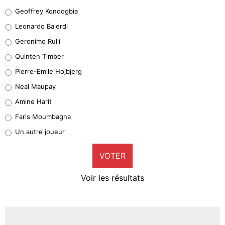
Geoffrey Kondogbia
Geoffrey Kondogbia
38%
Leonardo Balerdi
Leonardo Balerdi
Geronimo Rulli
32%
Quinten Timber
Geronimo Rulli
Pierre-Emile Hojbjerg
5%
Neal Maupay
Quinten Timber
Amine Harit
1%
Faris Moumbagna
Pierre-Emile Hojbjerg
Un autre joueur
9%
VOTER
Neal Maupay
4%
Voir les résultats
Amine Harit
3%
Faris Moumbagna