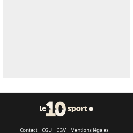
4%
Un autre joueur
5%
1623 personnes ont participé aux votes.
Contact
CGU
CGV
Mentions légales