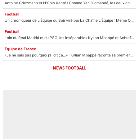
Antoine Griezmann et N'Golo Kanté : Comme Yan Diomandé, les deux champions du monde ont refusé de signer au PSG !
Football
Un chroniqueur de L’Équipe du Soir viré par La Chaîne L’Équipe : Même Olivier Ménard n’avait pas pu empêcher son départ, «je l’ai appris sur Twitter, je l’ai vécu assez mal»
Football
Loin du Real Madrid et du PSG, les inséparables Kylian Mbappé et Achraf Hakimi changent d'équipe le temps d'une journée !
Équipe de France
«Je ne sais pas pourquoi j’ai dit ça...» : Kylian Mbappé raconte sa première rencontre avec Zinédine Zidane (et c’est très drôle)
NEWS FOOTBALL