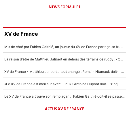
NEWS FORMULE1
XV de France
Mis de côté par Fabien Galthié, un joueur du XV de France partage sa frustration : «ils ne me l’ont pas dit tout de suite»
La raison d'être de Matthieu Jalibert en dehors des terrains de rugby : «Ça m'atteint autant que si tu touches à un membre de ma famille»
XV de France - Matthieu Jalibert a tout changé : Romain Ntamack doit-il s’inquiéter pour sa place à un an de la Coupe du monde ?
«Le XV de France est meilleur avec Lucu» : Antoine Dupont doit-il s’inquiéter pour sa place ?
Le XV de France a trouvé son remplaçant : Fabien Galthié doit-il se passer d'Antoine Dupont ?
ACTUS XV DE FRANCE