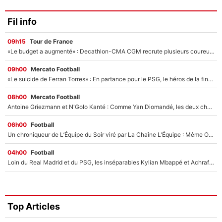
Fil info
09h15
Tour de France
«Le budget a augmenté» : Decathlon-CMA CGM recrute plusieurs coureurs pour offrir à Paul Seixas une équipe pour gagner le Tour de France 2027
09h00
Mercato Football
«Le suicide de Ferran Torres» : En partance pour le PSG, le héros de la finale de la Coupe du monde s'attire les foudres de la presse espagnole !
08h00
Mercato Football
Antoine Griezmann et N'Golo Kanté : Comme Yan Diomandé, les deux champions du monde ont refusé de signer au PSG !
06h00
Football
Un chroniqueur de L’Équipe du Soir viré par La Chaîne L’Équipe : Même Olivier Ménard n’avait pas pu empêcher son départ, «je l’ai appris sur Twitter, je l’ai vécu assez mal»
04h00
Football
Loin du Real Madrid et du PSG, les inséparables Kylian Mbappé et Achraf Hakimi changent d'équipe le temps d'une journée !
Top Articles