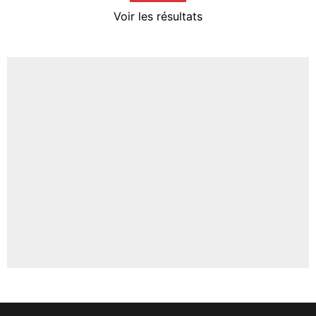
4%
Voir les résultats
Amine Harit
3%
Faris Moumbagna
4%
Un autre joueur
5%
1628 personnes ont participé aux votes.