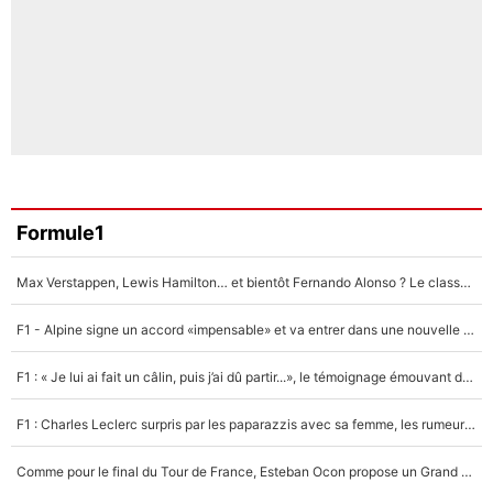
Formule1
Max Verstappen, Lewis Hamilton… et bientôt Fernando Alonso ? Le classement des pilotes les mieux payés en Formule 1 risque de changer !
F1 - Alpine signe un accord «impensable» et va entrer dans une nouvelle dimension : Grande nouvelle pour Pierre Gasly !
F1 : « Je lui ai fait un câlin, puis j’ai dû partir...», le témoignage émouvant de Max Verstappen sur sa fille
F1 : Charles Leclerc surpris par les paparazzis avec sa femme, les rumeurs étaient vraies !
Comme pour le final du Tour de France, Esteban Ocon propose un Grand Prix de Formule 1 à Paris : «Autour de l’Arc de Triomphe, ce serait génial» !