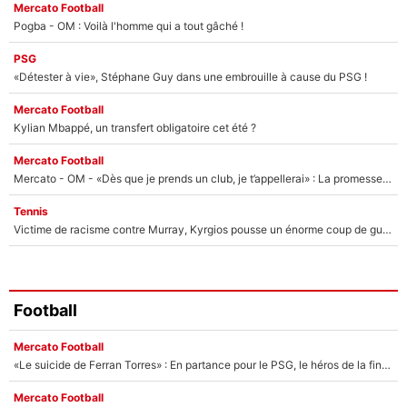
Mercato Football
Pogba - OM : Voilà l'homme qui a tout gâché !
PSG
«Détester à vie», Stéphane Guy dans une embrouille à cause du PSG !
Mercato Football
Kylian Mbappé, un transfert obligatoire cet été ?
Mercato Football
Mercato - OM - «Dès que je prends un club, je t’appellerai» : La promesse de Marcelino au moment de claquer la porte
Tennis
Victime de racisme contre Murray, Kyrgios pousse un énorme coup de gueule !
Football
Mercato Football
«Le suicide de Ferran Torres» : En partance pour le PSG, le héros de la finale de la Coupe du monde s'attire les foudres de la presse espagnole !
Mercato Football