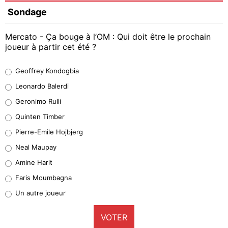
Sondage
Mercato - Ça bouge à l’OM : Qui doit être le prochain
joueur à partir cet été ?
Geoffrey Kondogbia
Geoffrey Kondogbia
38%
Leonardo Balerdi
Leonardo Balerdi
Geronimo Rulli
32%
Quinten Timber
Geronimo Rulli
Pierre-Emile Hojbjerg
5%
Neal Maupay
Quinten Timber
Amine Harit
1%
Faris Moumbagna
Pierre-Emile Hojbjerg
Un autre joueur
9%
VOTER
Neal Maupay