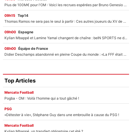
Plus de 100M€ pour l'OM : Voici les recrues espérées par Bruno Genesio et Grégory Lorenzi après l’opération dégraissage
09h15
Top14
Thomas Ramos ne sera pas le seul à partir : Ces autres joueurs du XV de France pourraient aussi quitter le Stade Toulousain, un club de Top 14 est déjà sur les rangs
09h00
Espagne
Kylian Mbappé et Lamine Yamal changent de chaîne : beIN SPORTS ne digère pas cette décision historique et prédit un fiasco pour la Liga
08h00
Équipe de France
Didier Deschamps abandonné en pleine Coupe du monde : «La FFF était déjà passée à Zinedine Zidane»
Top Articles
Mercato Football
Pogba - OM : Voilà l'homme qui a tout gâché !
PSG
«Détester à vie», Stéphane Guy dans une embrouille à cause du PSG !
Mercato Football
Kylian Mbappé, un transfert obligatoire cet été ?