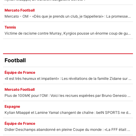
Mercato Football
Mercato - OM - «Dès que je prends un club, je t’appellerai» : La promesse de Marcelino au moment de claquer la porte
Tennis
Victime de racisme contre Murray, Kyrgios pousse un énorme coup de gueule !
Football
Équipe de France
«Il est très heureux et impatient» : Les révélations de la famille Zidane sur sa prise de pouvoir en équipe de France !
Mercato Football
Plus de 100M€ pour l'OM : Voici les recrues espérées par Bruno Genesio et Grégory Lorenzi après l’opération dégraissage
Espagne
Kylian Mbappé et Lamine Yamal changent de chaîne : beIN SPORTS ne digère pas cette décision historique et prédit un fiasco pour la Liga
Équipe de France
Didier Deschamps abandonné en pleine Coupe du monde : «La FFF était déjà passée à Zinedine Zidane»