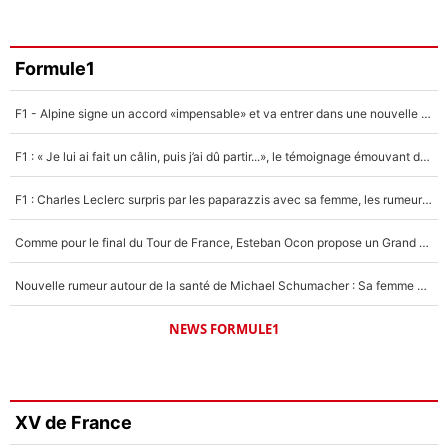
Formule1
F1 - Alpine signe un accord «impensable» et va entrer dans une nouvelle dimension : Grande nouvelle pour Pierre Gasly !
F1 : « Je lui ai fait un câlin, puis j’ai dû partir...», le témoignage émouvant de Max Verstappen sur sa fille
F1 : Charles Leclerc surpris par les paparazzis avec sa femme, les rumeurs étaient vraies !
Comme pour le final du Tour de France, Esteban Ocon propose un Grand Prix de Formule 1 à Paris : «Autour de l’Arc de Triomphe, ce serait génial» !
Nouvelle rumeur autour de la santé de Michael Schumacher : Sa femme Corinna sort du silence
NEWS FORMULE1
XV de France