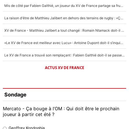
Mis de côté par Fabien Galthié, un joueur du XV de France partage sa frustration : «ils ne me l’ont pas dit tout de suite»
La raison d'être de Matthieu Jalibert en dehors des terrains de rugby : «Ça m'atteint autant que si tu touches à un membre de ma famille»
XV de France - Matthieu Jalibert a tout changé : Romain Ntamack doit-il s’inquiéter pour sa place à un an de la Coupe du monde ?
«Le XV de France est meilleur avec Lucu» : Antoine Dupont doit-il s’inquiéter pour sa place ?
Le XV de France a trouvé son remplaçant : Fabien Galthié doit-il se passer d'Antoine Dupont ?
ACTUS XV DE FRANCE
Sondage
Mercato - Ça bouge à l’OM : Qui doit être le prochain
joueur à partir cet été ?
Geoffrey Kondogbia
Geoffrey Kondogbia