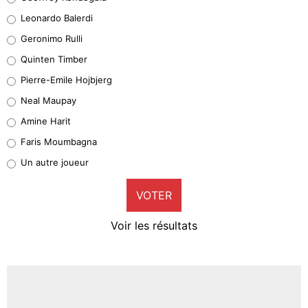
38%
Leonardo Balerdi
Leonardo Balerdi
Geronimo Rulli
32%
Quinten Timber
Geronimo Rulli
Pierre-Emile Hojbjerg
5%
Neal Maupay
Quinten Timber
Amine Harit
1%
Faris Moumbagna
Pierre-Emile Hojbjerg
Un autre joueur
9%
VOTER
Neal Maupay
4%
Voir les résultats
Amine Harit
3%
Faris Moumbagna
4%