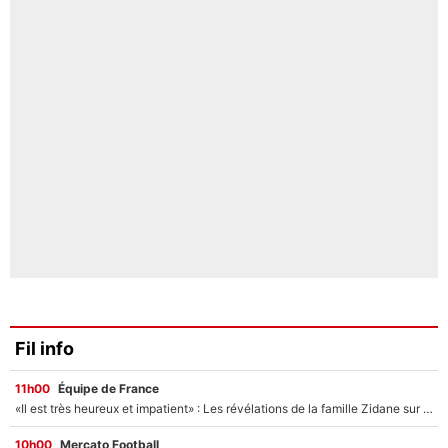
Fil info
11h00
Équipe de France
«Il est très heureux et impatient» : Les révélations de la famille Zidane sur sa prise de pouvoir en équipe de France !
10h00
Mercato Football