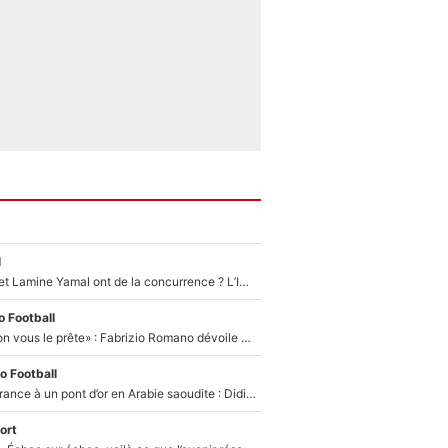
l
Kylian Mbappé et Lamine Yamal ont de la concurrence ? L’IA annonce les 5 joueurs qui vont dominer le football dans les années à venir !
 Football
«On l’achète et on vous le prête» : Fabrizio Romano dévoile déjà la stratégie du PSG avec le transfert de Zion Suzuki !
o Football
De l’équipe de France à un pont d’or en Arabie saoudite : Didier Deschamps a donné sa réponse !
ort