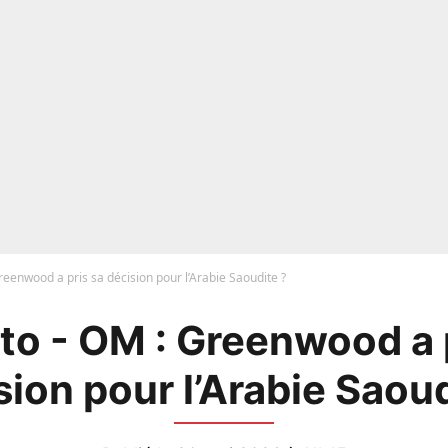
eenwood a pris sa décision pour l’Arabie Saoudite ?
o - OM : Greenwood a 
sion pour l’Arabie Saoud