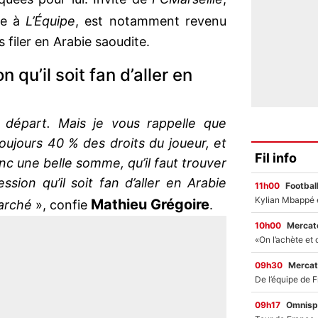
ste à
L’Équipe
, est notamment revenu
is filer en Arabie saoudite.
n qu’il soit fan d’aller en
départ. Mais je vous rappelle que
ujours 40 % des droits du joueur, et
Fil info
onc une belle somme, qu’il faut trouver
ssion qu’il soit fan d’aller en Arabie
11h00
Footbal
Mathieu Grégoire
arché
», confie
.
10h00
Mercato
09h30
Mercat
09h17
Omnisp