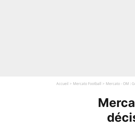
Accueil
Mercato Football
Mercato - OM : Gr
Mercat
déci