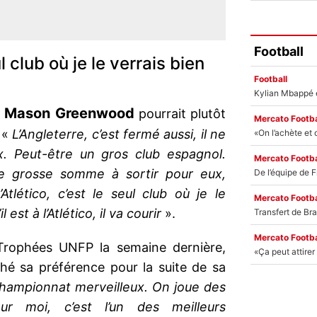
Football
ul club où je le verrais bien
Football
Mason Greenwood
,
pourrait plutôt
Mercato Footba
 «
L’Angleterre, c’est fermé aussi, il ne
. Peut-être un gros club espagnol.
Mercato Footba
une grosse somme à sortir pour eux,
’Atlético, c’est le seul club où je le
Mercato Footba
l est à l’Atlético, il va courir
».
Mercato Footba
Trophées UNFP la semaine dernière,
ché sa préférence pour la suite de sa
championnat merveilleux. On joue des
ur moi, c’est l’un des meilleurs