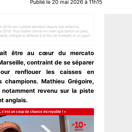
Publié le 20 mai 2026 à 11h15
on (à l’écran comme derrière) depuis son enfance,
is 2018. Plus habile clavier en main que ballon au pied,
lé, critiqué et détesté à la fois (le football) et un sport
ait être au cœur du mercato
arseille, contraint de se séparer
our renflouer les caisses en
s champions. Mathieu Grégoire,
st notamment revenu sur la piste
t anglais.