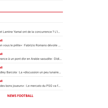
Kylian Mbappé et Lamine Yamal ont de la concurrence ? L’IA annonce les 5 joueurs qui vont dominer le football dans les années à venir !
ll
«On l’achète et on vous le prête» : Fabrizio Romano dévoile déjà la stratégie du PSG avec le transfert de Zion Suzuki !
ll
De l’équipe de France à un pont d’or en Arabie saoudite : Didier Deschamps a donné sa réponse !
ll
Transfert de Bradley Barcola : La «discussion un peu lunaire» qui l'a convaincu de quitter le PSG, son entourage est pointé du doigt
ll
«Ça peut attirer des bons joueurs» : Le mercato du PSG va faire des victimes dans l'effectif de Luis Enrique ?
NEWS FOOTBALL