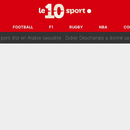
nt de la concurrence ? L’IA annonce les 5 joueurs qui vont dominer 
prête» : Fabrizio Romano dévoile déjà la stratégie du PSG avec
FOOTBALL
F1
RUGBY
NBA
CO
 pont d’or en Arabie saoudite : Didier Deschamps a donné sa
hec, voilà ce que l’avenir réserve à Paul Seixas : «Tant qu’il y
: La «discussion un peu lunaire» qui l'a convaincu de quitter le PS