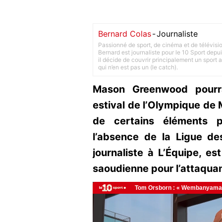
Bernard Colas
-
Journaliste
Passionné de sport, de cinéma et de télévisi
Bernard est journaliste pour le 10 Sport depu
il décide de couvrir principalement un sport adu
qui n’en est pas un (le catch).
Mason Greenwood pourr
estival de l’Olympique de M
de certains éléments p
l’absence de la Ligue de
journaliste à L’Équipe, e
saoudienne pour l’attaquan