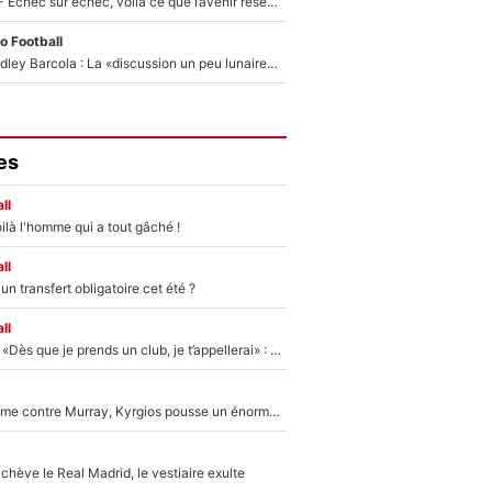
Tour de France - Échec sur échec, voilà ce que l’avenir réserve à Paul Seixas : «Tant qu’il y aura un Pogacar comme celui-là...»
o Football
Transfert de Bradley Barcola : La «discussion un peu lunaire» qui l'a convaincu de quitter le PSG, son entourage est pointé du doigt
es
ll
ilà l'homme qui a tout gâché !
ll
n transfert obligatoire cet été ?
ll
Mercato - OM - «Dès que je prends un club, je t’appellerai» : La promesse de Marcelino au moment de claquer la porte
Victime de racisme contre Murray, Kyrgios pousse un énorme coup de gueule !
hève le Real Madrid, le vestiaire exulte