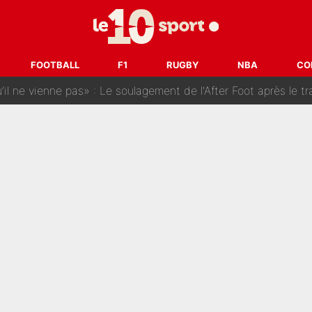
: La «discussion un peu lunaire» qui l'a convaincu de quitter le PS
oueurs» : Le mercato du PSG va faire des victimes dans l'effe
FOOTBALL
F1
RUGBY
NBA
CO
 ne vienne pas» : Le soulagement de l'After Foot après le trans
SG» : Les coulisses de la décision de Lucas Chevalier pour s
fort sur CNews, un ancien journaliste de France Télévisions relance la 