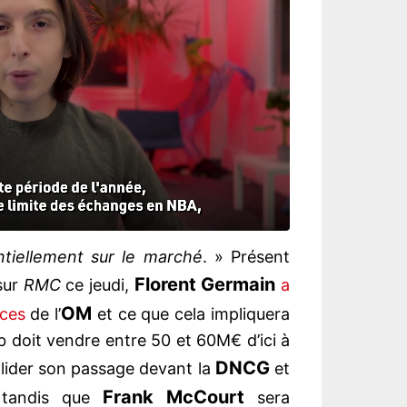
ntiellement sur le marché
. » Présent
Florent Germain
sur
RMC
ce jeudi,
a
OM
nces
de l’
et ce que cela impliquera
b doit vendre entre 50 et 60M€ d’ici à
DNCG
valider son passage devant la
et
Frank McCourt
 tandis que
sera