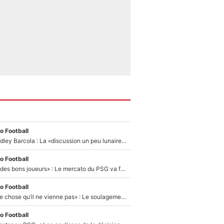
o Football
Transfert de Bradley Barcola : La «discussion un peu lunaire» qui l'a convaincu de quitter le PSG, son entourage est pointé du doigt
o Football
«Ça peut attirer des bons joueurs» : Le mercato du PSG va faire des victimes dans l'effectif de Luis Enrique ?
o Football
«C’est une bonne chose qu’il ne vienne pas» : Le soulagement de l'After Foot après le transfert avorté de Yan Diomandé au PSG
o Football