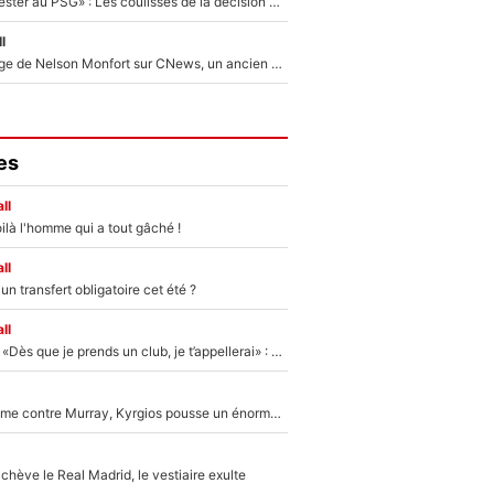
«Il a décidé de rester au PSG» : Les coulisses de la décision de Lucas Chevalier pour son transfert
l
Après le dérapage de Nelson Monfort sur CNews, un ancien journaliste de France Télévisions relance la polémique sur les incendies en Gironde
es
ll
ilà l'homme qui a tout gâché !
ll
n transfert obligatoire cet été ?
ll
Mercato - OM - «Dès que je prends un club, je t’appellerai» : La promesse de Marcelino au moment de claquer la porte
Victime de racisme contre Murray, Kyrgios pousse un énorme coup de gueule !
hève le Real Madrid, le vestiaire exulte