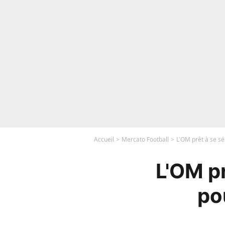
Accueil
Mercato Football
L'OM prêt à se s
L'OM p
po