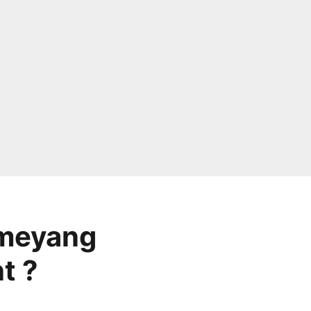
ameyang
t ?