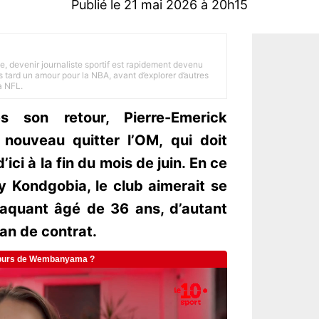
Publié le 21 mai 2026 à 20h15
e, devenir journaliste sportif est rapidement devenu
 tard un amour pour la NBA, avant d’explorer d’autres
a NFL.
 son retour, Pierre-Emerick
nouveau quitter l’OM, qui doit
ici à la fin du mois de juin. En ce
ey Kondgobia, le club aimerait se
ttaquant âgé de 36 ans, d’autant
n an de contrat.