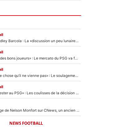
ll
Transfert de Bradley Barcola : La «discussion un peu lunaire» qui l'a convaincu de quitter le PSG, son entourage est pointé du doigt
ll
«Ça peut attirer des bons joueurs» : Le mercato du PSG va faire des victimes dans l'effectif de Luis Enrique ?
ll
«C’est une bonne chose qu’il ne vienne pas» : Le soulagement de l'After Foot après le transfert avorté de Yan Diomandé au PSG
ll
«Il a décidé de rester au PSG» : Les coulisses de la décision de Lucas Chevalier pour son transfert
Après le dérapage de Nelson Monfort sur CNews, un ancien journaliste de France Télévisions relance la polémique sur les incendies en Gironde
NEWS FOOTBALL