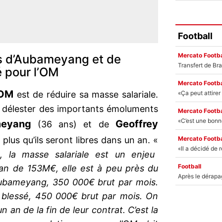
Football
Mercato Footba
es d’Aubameyang et de
é pour l’OM
Mercato Footba
OM
est de réduire sa masse salariale.
se délester des importants émoluments
Mercato Footba
meyang
Geoffrey
(36 ans) et de
Mercato Footba
plus qu’ils seront libres dans un an. «
, la masse salariale est un enjeu
Football
n an de 153M€, elle est à peu près du
Aubameyang, 350 000€ brut par mois.
, blessé, 450 000€ brut par mois. On
n an de la fin de leur contrat. C’est la