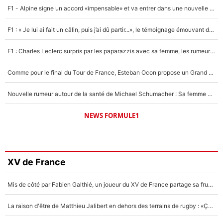
F1 - Alpine signe un accord «impensable» et va entrer dans une nouvelle dimension : Grande nouvelle pour Pierre Gasly !
F1 : « Je lui ai fait un câlin, puis j’ai dû partir...», le témoignage émouvant de Max Verstappen sur sa fille
F1 : Charles Leclerc surpris par les paparazzis avec sa femme, les rumeurs étaient vraies !
Comme pour le final du Tour de France, Esteban Ocon propose un Grand Prix de Formule 1 à Paris : «Autour de l’Arc de Triomphe, ce serait génial» !
Nouvelle rumeur autour de la santé de Michael Schumacher : Sa femme Corinna sort du silence
NEWS FORMULE1
XV de France
Mis de côté par Fabien Galthié, un joueur du XV de France partage sa frustration : «ils ne me l’ont pas dit tout de suite»
La raison d'être de Matthieu Jalibert en dehors des terrains de rugby : «Ça m'atteint autant que si tu touches à un membre de ma famille»