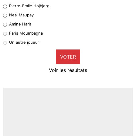
Geronimo Rulli
Pierre-Emile Hojbjerg
5%
Neal Maupay
Quinten Timber
Amine Harit
1%
Faris Moumbagna
Pierre-Emile Hojbjerg
Un autre joueur
9%
VOTER
Neal Maupay
4%
Voir les résultats
Amine Harit
3%
Faris Moumbagna
4%
Un autre joueur
5%
1573 personnes ont participé aux votes.