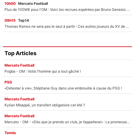
10h00
Mercato Football
Plus de 100M€ pour l'OM : Voici les recrues espérées par Bruno Genesio et Grégory Lorenzi après l’opération dégraissage
09h15
Top14
Thomas Ramos ne sera pas le seul à partir : Ces autres joueurs du XV de France pourraient aussi quitter le Stade Toulousain, un club de Top 14 est déjà sur les rangs
Top Articles
Mercato Football
Pogba - OM : Voilà l'homme qui a tout gâché !
PSG
«Détester à vie», Stéphane Guy dans une embrouille à cause du PSG !
Mercato Football
Kylian Mbappé, un transfert obligatoire cet été ?
Mercato Football
Mercato - OM - «Dès que je prends un club, je t’appellerai» : La promesse de Marcelino au moment de claquer la porte
Tennis