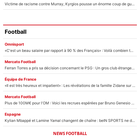
Victime de racisme contre Murray, Kyrgios pousse un énorme coup de gueule !
Football
Omnisport
«C'est un beau salaire par rapport à 90 % des Français» : Voilà combien touchait Nelson Monfort sur France Télévisions avant de rejoindre CNews
Mercato Football
Ferran Torres a pris sa décision concernant le PSG : Un gros club étranger prêt à relancer le feuilleton pour la signature du champion du monde 2026 !
Équipe de France
«Il est très heureux et impatient» : Les révélations de la famille Zidane sur sa prise de pouvoir en équipe de France !
Mercato Football
Plus de 100M€ pour l'OM : Voici les recrues espérées par Bruno Genesio et Grégory Lorenzi après l’opération dégraissage
Espagne
Kylian Mbappé et Lamine Yamal changent de chaîne : beIN SPORTS ne digère pas cette décision historique et prédit un fiasco pour la Liga
NEWS FOOTBALL