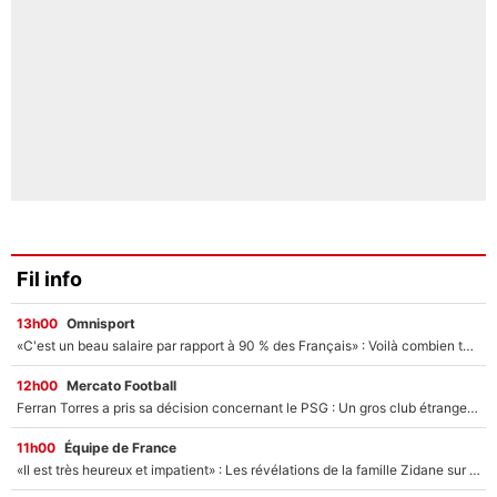
Fil info
13h00
Omnisport
«C'est un beau salaire par rapport à 90 % des Français» : Voilà combien touchait Nelson Monfort sur France Télévisions avant de rejoindre CNews
12h00
Mercato Football
Ferran Torres a pris sa décision concernant le PSG : Un gros club étranger prêt à relancer le feuilleton pour la signature du champion du monde 2026 !
11h00
Équipe de France
«Il est très heureux et impatient» : Les révélations de la famille Zidane sur sa prise de pouvoir en équipe de France !