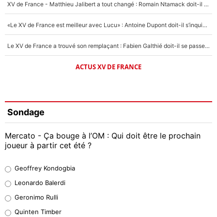
XV de France - Matthieu Jalibert a tout changé : Romain Ntamack doit-il s’inquiéter pour sa place à un an de la Coupe du monde ?
«Le XV de France est meilleur avec Lucu» : Antoine Dupont doit-il s’inquiéter pour sa place ?
Le XV de France a trouvé son remplaçant : Fabien Galthié doit-il se passer d'Antoine Dupont ?
ACTUS XV DE FRANCE
Sondage
Mercato - Ça bouge à l’OM : Qui doit être le prochain
joueur à partir cet été ?
Geoffrey Kondogbia
Geoffrey Kondogbia
38%
Leonardo Balerdi
Leonardo Balerdi
Geronimo Rulli
32%
Quinten Timber