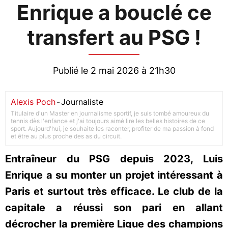
Enrique a bouclé ce
transfert au PSG !
Publié le 2 mai 2026 à 21h30
Alexis Poch
-
Journaliste
Titulaire d'un Master en journalisme sportif, je suis tombé amoureux du
tennis dès l'enfance et j'ai toujours aimé lire les belles histoires de ce
sport. Aujourd'hui, je souhaite les raconter, profiter de ma passion à fond
et être au plus proche des as du circuit.
Entraîneur du PSG depuis 2023, Luis
Enrique a su monter un projet intéressant à
Paris et surtout très efficace. Le club de la
capitale a réussi son pari en allant
décrocher la première Ligue des champions