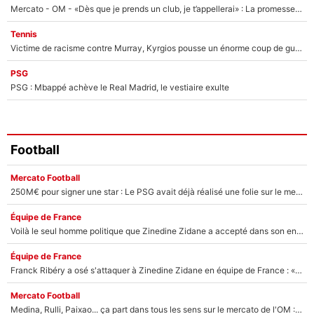
Mercato - OM - «Dès que je prends un club, je t’appellerai» : La promesse de Marcelino au moment de claquer la porte
Tennis
Victime de racisme contre Murray, Kyrgios pousse un énorme coup de gueule !
PSG
PSG : Mbappé achève le Real Madrid, le vestiaire exulte
Football
Mercato Football
250M€ pour signer une star : Le PSG avait déjà réalisé une folie sur le mercato bien avant Neymar !
Équipe de France
Voilà le seul homme politique que Zinedine Zidane a accepté dans son entourage : «Je garde un très bon souvenir de lui»
Équipe de France
Franck Ribéry a osé s'attaquer à Zinedine Zidane en équipe de France : «Je n'aurais jamais fait ça»
Mercato Football
Medina, Rulli, Paixao... ça part dans tous les sens sur le mercato de l'OM : Frank McCourt va enfin récupérer l'argent qu'il attend ?