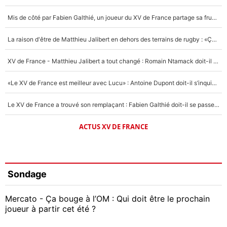
Mis de côté par Fabien Galthié, un joueur du XV de France partage sa frustration : «ils ne me l’ont pas dit tout de suite»
La raison d'être de Matthieu Jalibert en dehors des terrains de rugby : «Ça m'atteint autant que si tu touches à un membre de ma famille»
XV de France - Matthieu Jalibert a tout changé : Romain Ntamack doit-il s’inquiéter pour sa place à un an de la Coupe du monde ?
«Le XV de France est meilleur avec Lucu» : Antoine Dupont doit-il s’inquiéter pour sa place ?
Le XV de France a trouvé son remplaçant : Fabien Galthié doit-il se passer d'Antoine Dupont ?
ACTUS XV DE FRANCE
Sondage
Mercato - Ça bouge à l’OM : Qui doit être le prochain
joueur à partir cet été ?
Geoffrey Kondogbia