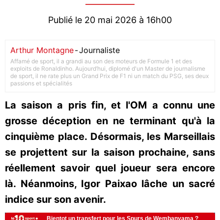
Publié le 20 mai 2026 à 16h00
Arthur Montagne
-
Journaliste
Affamé de sport, il a grandi au son des moteurs de Formule 1 et des
exploits de Ronaldinho. Aujourd’hui, diplomé d'un Master de journalisme
de sport, il ne rate plus un Grand Prix de F1 ni un match du PSG, ses deux
passions et spécialités
La saison a pris fin, et l'OM a connu une
grosse déception en ne terminant qu'à la
cinquième place. Désormais, les Marseillais
se projettent sur la saison prochaine, sans
réellement savoir quel joueur sera encore
là. Néanmoins, Igor Paixao lâche un sacré
indice sur son avenir.