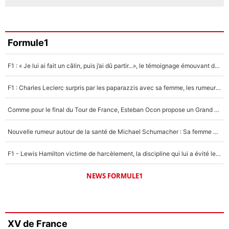
Formule1
F1 : « Je lui ai fait un câlin, puis j’ai dû partir...», le témoignage émouvant de Max Verstappen sur sa fille
F1 : Charles Leclerc surpris par les paparazzis avec sa femme, les rumeurs étaient vraies !
Comme pour le final du Tour de France, Esteban Ocon propose un Grand Prix de Formule 1 à Paris : «Autour de l’Arc de Triomphe, ce serait génial» !
Nouvelle rumeur autour de la santé de Michael Schumacher : Sa femme Corinna sort du silence
F1 - Lewis Hamilton victime de harcèlement, la discipline qui lui a évité le pire : «J'aurais probablement mal tourné»
NEWS FORMULE1
XV de France