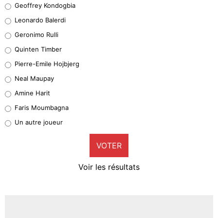
Geoffrey Kondogbia
38%
Leonardo Balerdi
Leonardo Balerdi
Geronimo Rulli
32%
Quinten Timber
Geronimo Rulli
Pierre-Emile Hojbjerg
5%
Neal Maupay
Quinten Timber
Amine Harit
1%
Faris Moumbagna
Pierre-Emile Hojbjerg
Un autre joueur
9%
VOTER
Neal Maupay
4%
Voir les résultats
Amine Harit
3%
Faris Moumbagna
5%