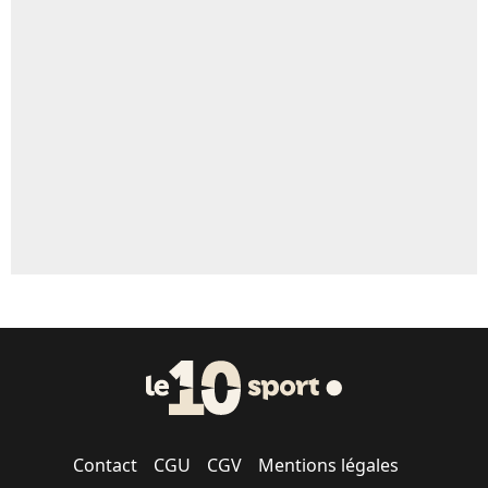
Un autre joueur
5%
1529 personnes ont participé aux votes.
Contact
CGU
CGV
Mentions légales