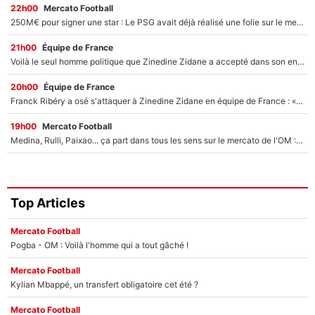
22h00
Mercato Football
250M€ pour signer une star : Le PSG avait déjà réalisé une folie sur le mercato bien avant Neymar !
21h00
Équipe de France
Voilà le seul homme politique que Zinedine Zidane a accepté dans son entourage : «Je garde un très bon souvenir de lui»
20h00
Équipe de France
Franck Ribéry a osé s'attaquer à Zinedine Zidane en équipe de France : «Je n'aurais jamais fait ça»
19h00
Mercato Football
Medina, Rulli, Paixao... ça part dans tous les sens sur le mercato de l'OM : Frank McCourt va enfin récupérer l'argent qu'il attend ?
Top Articles
Mercato Football
Pogba - OM : Voilà l'homme qui a tout gâché !
Mercato Football
Kylian Mbappé, un transfert obligatoire cet été ?
Mercato Football