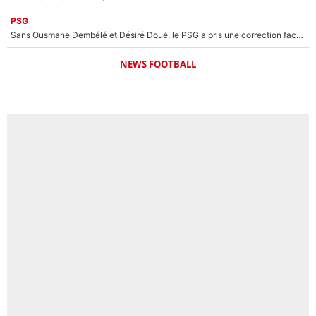
PSG
Sans Ousmane Dembélé et Désiré Doué, le PSG a pris une correction face à Majorque : Luis Enrique attend avec impatience des renforts !
NEWS FOOTBALL