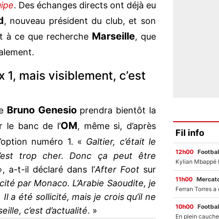
ipe
. Des échanges directs ont déjà eu
d
, nouveau président du club, et son
Marseille
nt à ce que recherche
, que
alement.
ix 1, mais visiblement, c’est
Bruno Genesio
ue
prendra bientôt la
OM
 le banc de l’
, même si, d’après
Fil info
l’option numéro 1. «
Galtier, c’était le
12h00
Footbal
c’est trop cher. Donc ça peut être
, a-t-il déclaré dans l’
After Foot
sur
11h00
Mercato
cité par Monaco. L’Arabie Saoudite, je
Il a été sollicité, mais je crois qu’il ne
10h00
Footbal
lle, c’est d’actualité
. »