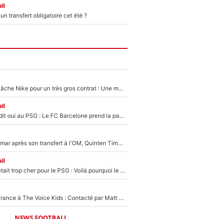
ll
n transfert obligatoire cet été ?
Kylian Mbappé lâche Nike pour un très gros contrat : Une marque «inattendue» va frapper très fort
ll
Ferran Torres a dit oui au PSG : Le FC Barcelone prend la parole alors qu'un transfert de l'attaquant espagnol prend forme
En plein cauchemar après son transfert à l'OM, Quinten Timber raconte ses doutes après sa signature à Marseille
ll
Yan Diomandé était trop cher pour le PSG : Voilà pourquoi le Real Madrid a accepté de payer la somme record de 140M€ pour boucler son transfert !
De l'équipe de France à The Voice Kids : Contacté par Matt Pokora, Kylian Mbappé a accepté de jouer un rôle inédit sur TF1 !
NEWS FOOTBALL