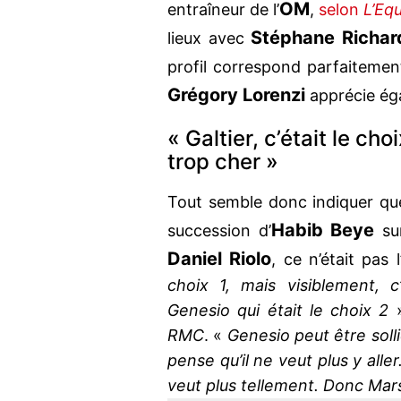
OM
entraîneur de l’
,
selon
L’Equ
Stéphane Richar
lieux avec
profil correspond parfaiteme
Grégory Lorenzi
apprécie ég
« Galtier, c’était le cho
trop cher »
Tout semble donc indiquer q
Habib Beye
succession d’
sur
Daniel Riolo
, ce n’était pas 
choix 1, mais visiblement, 
Genesio qui était le choix 2
»
RMC
. «
Genesio peut être solli
pense qu’il ne veut plus y aller. 
veut plus tellement. Donc Marsei