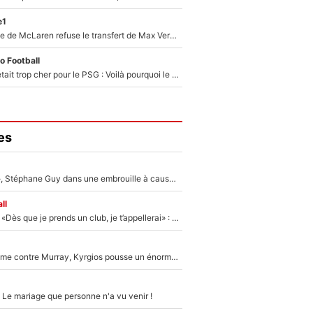
e1
F1 - Une légende de McLaren refuse le transfert de Max Verstappen qui pourrait «faire des vagues» et plomber l'ambiance dans l'équipe
o Football
Yan Diomandé était trop cher pour le PSG : Voilà pourquoi le Real Madrid a accepté de payer la somme record de 140M€ pour boucler son transfert !
es
«Détester à vie», Stéphane Guy dans une embrouille à cause du PSG !
ll
Mercato - OM - «Dès que je prends un club, je t’appellerai» : La promesse de Marcelino au moment de claquer la porte
Victime de racisme contre Murray, Kyrgios pousse un énorme coup de gueule !
 Le mariage que personne n'a vu venir !