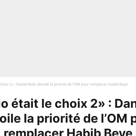
 choix 2» : Daniel Riolo dévoile la priorité de l’OM pour remplacer Habib Beye
 était le choix 2» : Dan
oile la priorité de l’OM 
remplacer Habib Beye