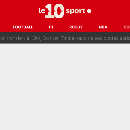
ur un très gros contrat : Une marque «inattendue» va frapper
SG : Le FC Barcelone prend la parole alors qu'un transfert de
FOOTBALL
F1
RUGBY
NBA
CO
n transfert à l'OM, Quinten Timber raconte ses doutes après
fuse le transfert de Max Verstappen qui pourrait «faire des vagues»
r le PSG : Voilà pourquoi le Real Madrid a accepté de payer la somme reco