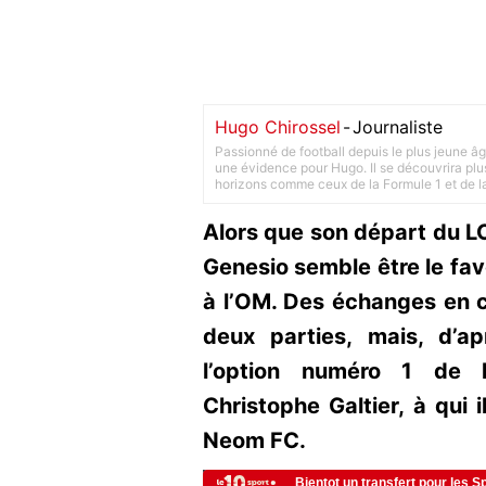
Hugo Chirossel
-
Journaliste
Passionné de football depuis le plus jeune âg
une évidence pour Hugo. Il se découvrira plus
horizons comme ceux de la Formule 1 et de l
Alors que son départ du LO
Genesio semble être le fav
à l’OM. Des échanges en ce
deux parties, mais, d’apr
l’option numéro 1 de la
Christophe Galtier, à qui 
Neom FC.