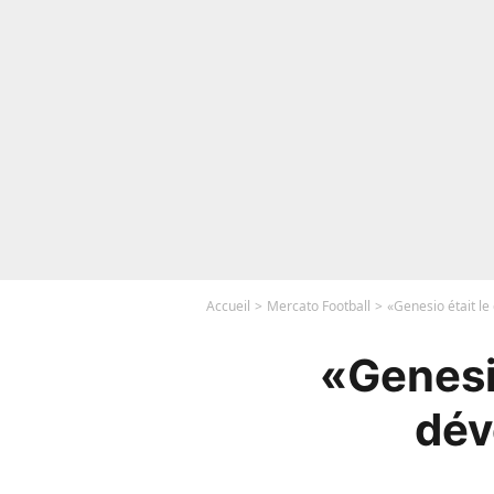
Accueil
Mercato Football
«Genesio était le
«Genesio
dév