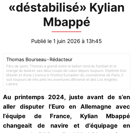
«déstabilisé» Kylian
Mbappé
Publié le 1 juin 2026 à 13h45
Thomas Bourseau
-
Rédacteur
Féru de sport, Thomas a grandi entre le ballon rond du football et le
orange du basket, ses deux coups de cœur depuis toujours. Diplômé d’un
Master et d’une Licence à l’Institut Européen du Journalisme de Paris, il
suit toujours de très près les aventures d’Arsenal et des Los Angeles
Lakers.
Au printemps 2024, juste avant de s’en
aller disputer l’Euro en Allemagne avec
l’équipe de France, Kylian Mbappé
changeait de navire et d’équipage en