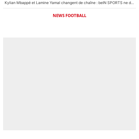
Kylian Mbappé et Lamine Yamal changent de chaîne : beIN SPORTS ne digère pas cette décision historique et prédit un fiasco pour la Liga
NEWS FOOTBALL