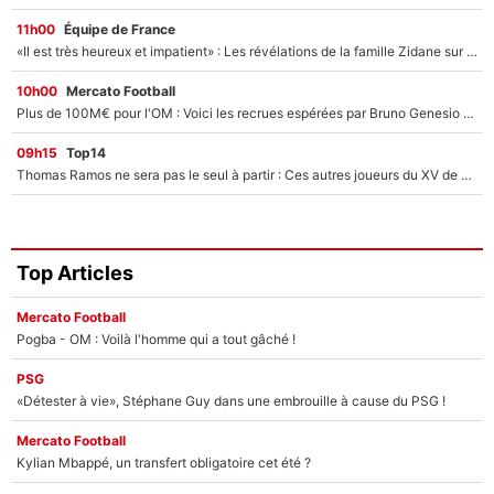
11h00
Équipe de France
«Il est très heureux et impatient» : Les révélations de la famille Zidane sur sa prise de pouvoir en équipe de France !
10h00
Mercato Football
Plus de 100M€ pour l'OM : Voici les recrues espérées par Bruno Genesio et Grégory Lorenzi après l’opération dégraissage
09h15
Top14
Thomas Ramos ne sera pas le seul à partir : Ces autres joueurs du XV de France pourraient aussi quitter le Stade Toulousain, un club de Top 14 est déjà sur les rangs
Top Articles
Mercato Football
Pogba - OM : Voilà l'homme qui a tout gâché !
PSG
«Détester à vie», Stéphane Guy dans une embrouille à cause du PSG !
Mercato Football
Kylian Mbappé, un transfert obligatoire cet été ?