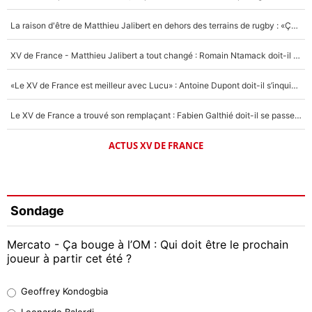
La raison d'être de Matthieu Jalibert en dehors des terrains de rugby : «Ça m'atteint autant que si tu touches à un membre de ma famille»
XV de France - Matthieu Jalibert a tout changé : Romain Ntamack doit-il s’inquiéter pour sa place à un an de la Coupe du monde ?
«Le XV de France est meilleur avec Lucu» : Antoine Dupont doit-il s’inquiéter pour sa place ?
Le XV de France a trouvé son remplaçant : Fabien Galthié doit-il se passer d'Antoine Dupont ?
ACTUS XV DE FRANCE
Sondage
Mercato - Ça bouge à l’OM : Qui doit être le prochain
joueur à partir cet été ?
Geoffrey Kondogbia
Geoffrey Kondogbia
38%
Leonardo Balerdi