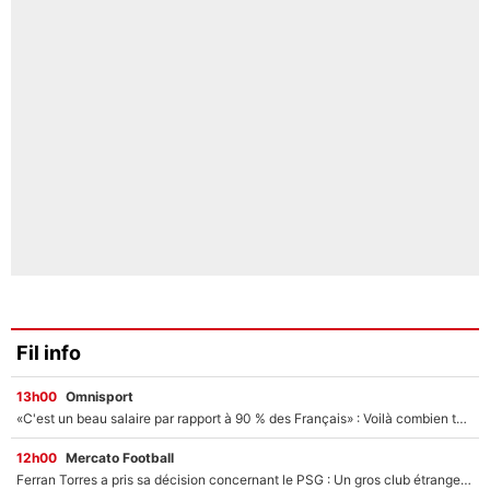
Fil info
13h00
Omnisport
«C'est un beau salaire par rapport à 90 % des Français» : Voilà combien touchait Nelson Monfort sur France Télévisions avant de rejoindre CNews
12h00
Mercato Football
Ferran Torres a pris sa décision concernant le PSG : Un gros club étranger prêt à relancer le feuilleton pour la signature du champion du monde 2026 !