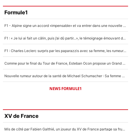
Formule1
F1 - Alpine signe un accord «impensable» et va entrer dans une nouvelle dimension : Grande nouvelle pour Pierre Gasly !
F1 : « Je lui ai fait un câlin, puis j’ai dû partir...», le témoignage émouvant de Max Verstappen sur sa fille
F1 : Charles Leclerc surpris par les paparazzis avec sa femme, les rumeurs étaient vraies !
Comme pour le final du Tour de France, Esteban Ocon propose un Grand Prix de Formule 1 à Paris : «Autour de l’Arc de Triomphe, ce serait génial» !
Nouvelle rumeur autour de la santé de Michael Schumacher : Sa femme Corinna sort du silence
NEWS FORMULE1
XV de France
Mis de côté par Fabien Galthié, un joueur du XV de France partage sa frustration : «ils ne me l’ont pas dit tout de suite»