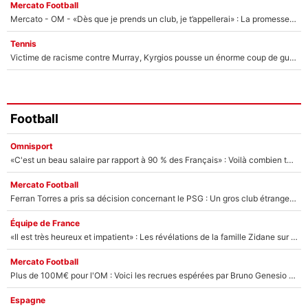
Mercato Football
Mercato - OM - «Dès que je prends un club, je t’appellerai» : La promesse de Marcelino au moment de claquer la porte
Tennis
Victime de racisme contre Murray, Kyrgios pousse un énorme coup de gueule !
Football
Omnisport
«C'est un beau salaire par rapport à 90 % des Français» : Voilà combien touchait Nelson Monfort sur France Télévisions avant de rejoindre CNews
Mercato Football
Ferran Torres a pris sa décision concernant le PSG : Un gros club étranger prêt à relancer le feuilleton pour la signature du champion du monde 2026 !
Équipe de France
«Il est très heureux et impatient» : Les révélations de la famille Zidane sur sa prise de pouvoir en équipe de France !
Mercato Football
Plus de 100M€ pour l'OM : Voici les recrues espérées par Bruno Genesio et Grégory Lorenzi après l’opération dégraissage
Espagne