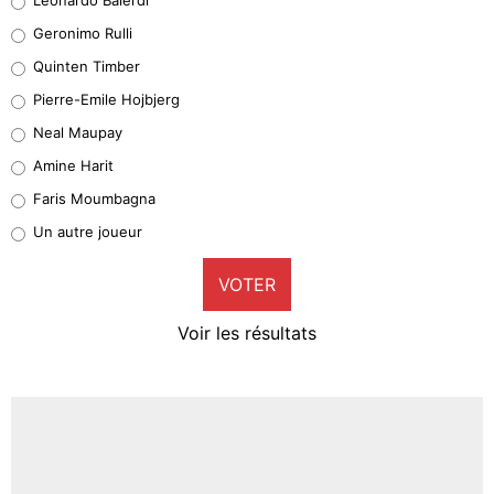
Leonardo Balerdi
Geronimo Rulli
32%
Quinten Timber
Geronimo Rulli
Pierre-Emile Hojbjerg
5%
Neal Maupay
Quinten Timber
Amine Harit
1%
Faris Moumbagna
Pierre-Emile Hojbjerg
Un autre joueur
9%
VOTER
Neal Maupay
4%
Voir les résultats
Amine Harit
3%
Faris Moumbagna
4%
Un autre joueur