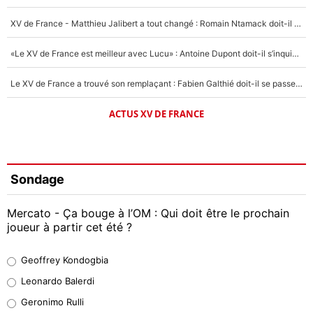
XV de France - Matthieu Jalibert a tout changé : Romain Ntamack doit-il s’inquiéter pour sa place à un an de la Coupe du monde ?
«Le XV de France est meilleur avec Lucu» : Antoine Dupont doit-il s’inquiéter pour sa place ?
Le XV de France a trouvé son remplaçant : Fabien Galthié doit-il se passer d'Antoine Dupont ?
ACTUS XV DE FRANCE
Sondage
Mercato - Ça bouge à l’OM : Qui doit être le prochain
joueur à partir cet été ?
Geoffrey Kondogbia
Geoffrey Kondogbia
38%
Leonardo Balerdi
Leonardo Balerdi
Geronimo Rulli
32%