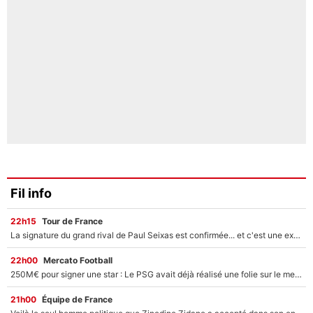
Fil info
22h15
Tour de France
La signature du grand rival de Paul Seixas est confirmée... et c'est une excellente nouvelle pour l'équipe Decathlon-CMA CGM !
22h00
Mercato Football
250M€ pour signer une star : Le PSG avait déjà réalisé une folie sur le mercato bien avant Neymar !
21h00
Équipe de France