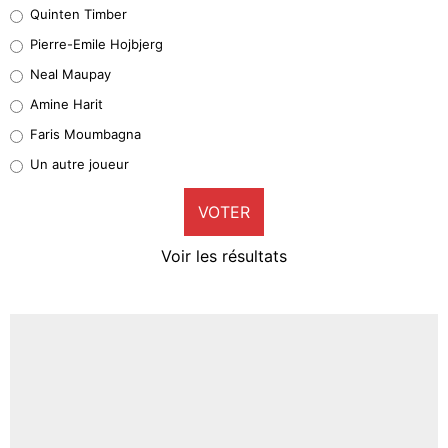
Quinten Timber
Geronimo Rulli
Pierre-Emile Hojbjerg
5%
Neal Maupay
Quinten Timber
Amine Harit
1%
Faris Moumbagna
Pierre-Emile Hojbjerg
Un autre joueur
9%
VOTER
Neal Maupay
4%
Voir les résultats
Amine Harit
3%
Faris Moumbagna
5%
Un autre joueur
5%