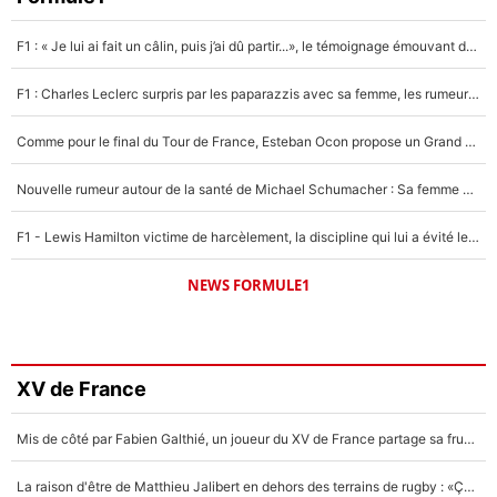
F1 : « Je lui ai fait un câlin, puis j’ai dû partir...», le témoignage émouvant de Max Verstappen sur sa fille
F1 : Charles Leclerc surpris par les paparazzis avec sa femme, les rumeurs étaient vraies !
Comme pour le final du Tour de France, Esteban Ocon propose un Grand Prix de Formule 1 à Paris : «Autour de l’Arc de Triomphe, ce serait génial» !
Nouvelle rumeur autour de la santé de Michael Schumacher : Sa femme Corinna sort du silence
F1 - Lewis Hamilton victime de harcèlement, la discipline qui lui a évité le pire : «J'aurais probablement mal tourné»
NEWS FORMULE1
XV de France
Mis de côté par Fabien Galthié, un joueur du XV de France partage sa frustration : «ils ne me l’ont pas dit tout de suite»
La raison d'être de Matthieu Jalibert en dehors des terrains de rugby : «Ça m'atteint autant que si tu touches à un membre de ma famille»