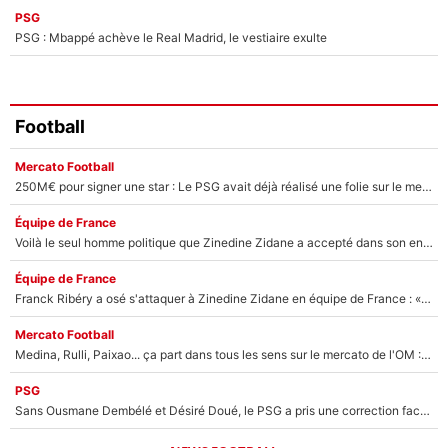
PSG
PSG : Mbappé achève le Real Madrid, le vestiaire exulte
Football
Mercato Football
250M€ pour signer une star : Le PSG avait déjà réalisé une folie sur le mercato bien avant Neymar !
Équipe de France
Voilà le seul homme politique que Zinedine Zidane a accepté dans son entourage : «Je garde un très bon souvenir de lui»
Équipe de France
Franck Ribéry a osé s'attaquer à Zinedine Zidane en équipe de France : «Je n'aurais jamais fait ça»
Mercato Football
Medina, Rulli, Paixao... ça part dans tous les sens sur le mercato de l'OM : Frank McCourt va enfin récupérer l'argent qu'il attend ?
PSG
Sans Ousmane Dembélé et Désiré Doué, le PSG a pris une correction face à Majorque : Luis Enrique attend avec impatience des renforts !