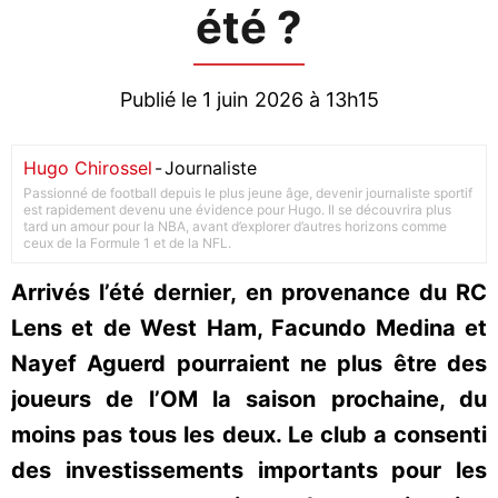
été ?
Publié le 1 juin 2026 à 13h15
Hugo Chirossel
-
Journaliste
Passionné de football depuis le plus jeune âge, devenir journaliste sportif
est rapidement devenu une évidence pour Hugo. Il se découvrira plus
tard un amour pour la NBA, avant d’explorer d’autres horizons comme
ceux de la Formule 1 et de la NFL.
Arrivés l’été dernier, en provenance du RC
Lens et de West Ham, Facundo Medina et
Nayef Aguerd pourraient ne plus être des
joueurs de l’OM la saison prochaine, du
moins pas tous les deux. Le club a consenti
des investissements importants pour les