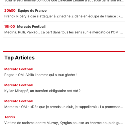
Voilà le seul homme politique que Zinedine Zidane a accepté dans son entourage : «Je garde un très bon souvenir de lui»
20h00
Équipe de France
Franck Ribéry a osé s'attaquer à Zinedine Zidane en équipe de France : «Je n'aurais jamais fait ça»
19h00
Mercato Football
Medina, Rulli, Paixao... ça part dans tous les sens sur le mercato de l'OM : Frank McCourt va enfin récupérer l'argent qu'il attend ?
Top Articles
Mercato Football
Pogba - OM : Voilà l'homme qui a tout gâché !
Mercato Football
Kylian Mbappé, un transfert obligatoire cet été ?
Mercato Football
Mercato - OM - «Dès que je prends un club, je t’appellerai» : La promesse de Marcelino au moment de claquer la porte
Tennis
Victime de racisme contre Murray, Kyrgios pousse un énorme coup de gueule !