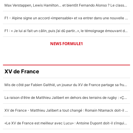
Max Verstappen, Lewis Hamilton… et bientôt Fernando Alonso ? Le classement des pilotes les mieux payés en Formule 1 risque de changer !
F1 - Alpine signe un accord «impensable» et va entrer dans une nouvelle dimension : Grande nouvelle pour Pierre Gasly !
F1 : « Je lui ai fait un câlin, puis j’ai dû partir...», le témoignage émouvant de Max Verstappen sur sa fille
NEWS FORMULE1
XV de France
Mis de côté par Fabien Galthié, un joueur du XV de France partage sa frustration : «ils ne me l’ont pas dit tout de suite»
La raison d'être de Matthieu Jalibert en dehors des terrains de rugby : «Ça m'atteint autant que si tu touches à un membre de ma famille»
XV de France - Matthieu Jalibert a tout changé : Romain Ntamack doit-il s’inquiéter pour sa place à un an de la Coupe du monde ?
«Le XV de France est meilleur avec Lucu» : Antoine Dupont doit-il s’inquiéter pour sa place ?