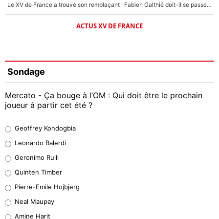
Le XV de France a trouvé son remplaçant : Fabien Galthié doit-il se passer d'Antoine Dupont ?
ACTUS XV DE FRANCE
Sondage
Mercato - Ça bouge à l’OM : Qui doit être le prochain
joueur à partir cet été ?
Geoffrey Kondogbia
Geoffrey Kondogbia
37%
Leonardo Balerdi
Leonardo Balerdi
Geronimo Rulli
32%
Quinten Timber
Geronimo Rulli
Pierre-Emile Hojbjerg
5%
Neal Maupay
Quinten Timber
Amine Harit