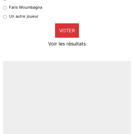
1%
Faris Moumbagna
Pierre-Emile Hojbjerg
Un autre joueur
8%
VOTER
Neal Maupay
4%
Voir les résultats
Amine Harit
3%
Faris Moumbagna
4%
Un autre joueur
5%
1771 personnes ont participé aux votes.