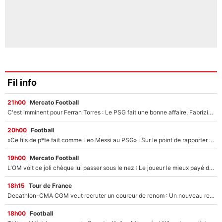
Fil info
21h00
Mercato Football
C'est imminent pour Ferran Torres : Le PSG fait une bonne affaire, Fabrizio Romano révèle le vrai prix du joueur !
20h00
Football
«Ce fils de p*te fait comme Leo Messi au PSG» : Sur le point de rapporter gros à l'OM, Facundo Medina raconte son clash avec des supporters !
19h00
Mercato Football
L'OM voit ce joli chèque lui passer sous le nez : Le joueur le mieux payé du club refuse de partir, son transfert est annulé à la dernière minute !
18h15
Tour de France
Decathlon-CMA CGM veut recruter un coureur de renom : Un nouveau renfort important arrive pour Paul Seixas ?
18h00
Football