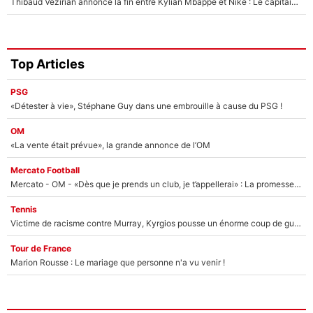
Thibaud Vézirian annonce la fin entre Kylian Mbappé et Nike : Le capitaine de l'équipe de France lui répond sur Instagram !
Top Articles
PSG
«Détester à vie», Stéphane Guy dans une embrouille à cause du PSG !
OM
«La vente était prévue», la grande annonce de l’OM
Mercato Football
Mercato - OM - «Dès que je prends un club, je t’appellerai» : La promesse de Marcelino au moment de claquer la porte
Tennis
Victime de racisme contre Murray, Kyrgios pousse un énorme coup de gueule !
Tour de France
Marion Rousse : Le mariage que personne n'a vu venir !