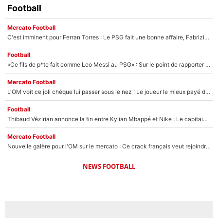
Football
Mercato Football
C'est imminent pour Ferran Torres : Le PSG fait une bonne affaire, Fabrizio Romano révèle le vrai prix du joueur !
Football
«Ce fils de p*te fait comme Leo Messi au PSG» : Sur le point de rapporter gros à l'OM, Facundo Medina raconte son clash avec des supporters !
Mercato Football
L'OM voit ce joli chèque lui passer sous le nez : Le joueur le mieux payé du club refuse de partir, son transfert est annulé à la dernière minute !
Football
Thibaud Vézirian annonce la fin entre Kylian Mbappé et Nike : Le capitaine de l'équipe de France lui répond sur Instagram !
Mercato Football
Nouvelle galère pour l'OM sur le mercato : Ce crack français veut rejoindre le PSG, il a déjà donné son accord pour signer à Paris !
NEWS FOOTBALL