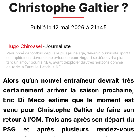
Christophe Galtier ?
Publié le 12 mai 2026 à 21h45
Hugo Chirossel
-
Journaliste
Passionné de football depuis le plus jeune âge, devenir journaliste sportif
est rapidement devenu une évidence pour Hugo. Il se découvrira plus
tard un amour pour la NBA, avant d’explorer d’autres horizons comme
ceux de la Formule 1 et de la NFL.
Alors qu’un nouvel entraîneur devrait très
certainement arriver la saison prochaine,
Eric Di Meco estime que le moment est
venu pour Christophe Galtier de faire son
retour à l’OM. Trois ans après son départ du
PSG et après plusieurs rendez-vous