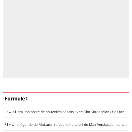
Formule1
Lewis Hamilton poste de nouvelles photos avec Kim Kardashian : Ses fans le voient déjà redevenir champion du monde de F1 grâce à elle !
F1 - Une légende de McLaren refuse le transfert de Max Verstappen qui pourrait «faire des vagues» et plomber l'ambiance dans l'équipe