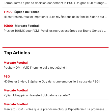
Ferran Torres a pris sa décision concernant le PSG : Un gros club étranger prêt à relancer le feuilleton pour la signature du champion du monde 2026 !
11h00
Équipe de France
«Il est très heureux et impatient» : Les révélations de la famille Zidane sur sa prise de pouvoir en équipe de France !
10h00
Mercato Football
Plus de 100M€ pour l'OM : Voici les recrues espérées par Bruno Genesio et Grégory Lorenzi après l’opération dégraissage
Top Articles
Mercato Football
Pogba - OM : Voilà l'homme qui a tout gâché !
PSG
«Détester à vie», Stéphane Guy dans une embrouille à cause du PSG !
Mercato Football
Kylian Mbappé, un transfert obligatoire cet été ?
Mercato Football
Mercato - OM - «Dès que je prends un club, je t’appellerai» : La promesse de Marcelino au moment de claquer la porte