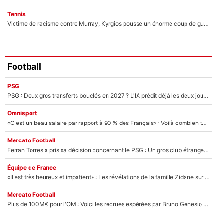
Tennis
Victime de racisme contre Murray, Kyrgios pousse un énorme coup de gueule !
Football
PSG
PSG : Deux gros transferts bouclés en 2027 ? L'IA prédit déjà les deux joueurs qui pourraient rejoindre Luis Enrique !
Omnisport
«C'est un beau salaire par rapport à 90 % des Français» : Voilà combien touchait Nelson Monfort sur France Télévisions avant de rejoindre CNews
Mercato Football
Ferran Torres a pris sa décision concernant le PSG : Un gros club étranger prêt à relancer le feuilleton pour la signature du champion du monde 2026 !
Équipe de France
«Il est très heureux et impatient» : Les révélations de la famille Zidane sur sa prise de pouvoir en équipe de France !
Mercato Football
Plus de 100M€ pour l'OM : Voici les recrues espérées par Bruno Genesio et Grégory Lorenzi après l’opération dégraissage