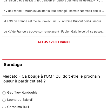
La raison d'être de Matthieu Jalibert en dehors des terrains de rugby : «Ça m'atteint autant que si tu touches à un membre de ma famille»
XV de France - Matthieu Jalibert a tout changé : Romain Ntamack doit-il s’inquiéter pour sa place à un an de la Coupe du monde ?
«Le XV de France est meilleur avec Lucu» : Antoine Dupont doit-il s’inquiéter pour sa place ?
Le XV de France a trouvé son remplaçant : Fabien Galthié doit-il se passer d'Antoine Dupont ?
ACTUS XV DE FRANCE
Sondage
Mercato - Ça bouge à l’OM : Qui doit être le prochain
joueur à partir cet été ?
Geoffrey Kondogbia
Geoffrey Kondogbia
38%
Leonardo Balerdi
Leonardo Balerdi
Geronimo Rulli