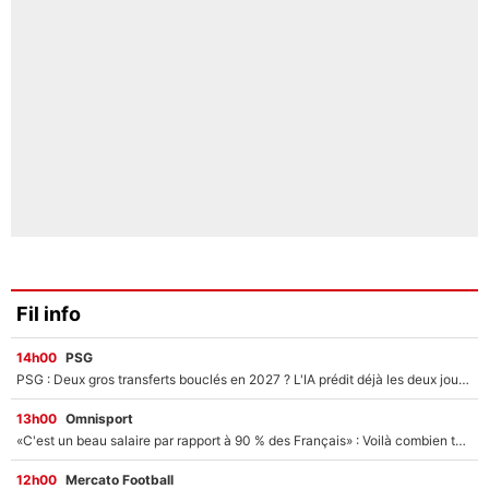
Fil info
14h00
PSG
PSG : Deux gros transferts bouclés en 2027 ? L'IA prédit déjà les deux joueurs qui pourraient rejoindre Luis Enrique !
13h00
Omnisport
«C'est un beau salaire par rapport à 90 % des Français» : Voilà combien touchait Nelson Monfort sur France Télévisions avant de rejoindre CNews
12h00
Mercato Football