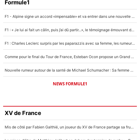
Formule1
F1 - Alpine signe un accord «impensable» et va entrer dans une nouvelle dimension : Grande nouvelle pour Pierre Gasly !
F1 : « Je lui ai fait un câlin, puis j’ai dû partir...», le témoignage émouvant de Max Verstappen sur sa fille
F1 : Charles Leclerc surpris par les paparazzis avec sa femme, les rumeurs étaient vraies !
Comme pour le final du Tour de France, Esteban Ocon propose un Grand Prix de Formule 1 à Paris : «Autour de l’Arc de Triomphe, ce serait génial» !
Nouvelle rumeur autour de la santé de Michael Schumacher : Sa femme Corinna sort du silence
NEWS FORMULE1
XV de France
Mis de côté par Fabien Galthié, un joueur du XV de France partage sa frustration : «ils ne me l’ont pas dit tout de suite»