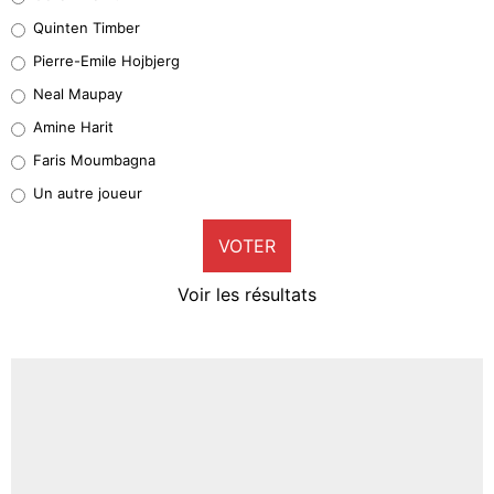
32%
Quinten Timber
Geronimo Rulli
Pierre-Emile Hojbjerg
5%
Neal Maupay
Quinten Timber
Amine Harit
1%
Faris Moumbagna
Pierre-Emile Hojbjerg
Un autre joueur
9%
VOTER
Neal Maupay
4%
Voir les résultats
Amine Harit
3%
Faris Moumbagna
4%
Un autre joueur
5%