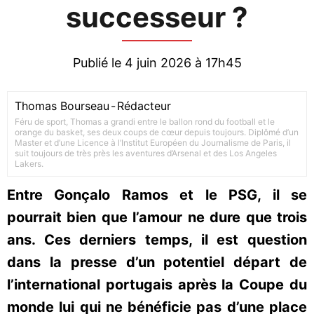
successeur ?
Publié le 4 juin 2026 à 17h45
Thomas Bourseau
-
Rédacteur
Féru de sport, Thomas a grandi entre le ballon rond du football et le
orange du basket, ses deux coups de cœur depuis toujours. Diplômé d’un
Master et d’une Licence à l’Institut Européen du Journalisme de Paris, il
suit toujours de très près les aventures d’Arsenal et des Los Angeles
Lakers.
Entre Gonçalo Ramos et le PSG, il se
pourrait bien que l’amour ne dure que trois
ans. Ces derniers temps, il est question
dans la presse d’un potentiel départ de
l’international portugais après la Coupe du
monde lui qui ne bénéficie pas d’une place