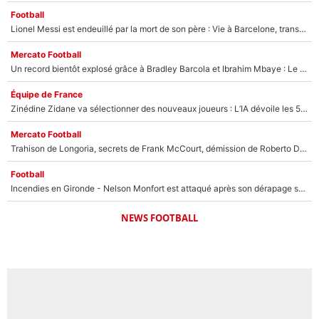
Football
Lionel Messi est endeuillé par la mort de son père : Vie à Barcelone, transfert au PSG... voilà comment Jorge Messi a joué un rôle essentiel dans sa carrière !
Mercato Football
Un record bientôt explosé grâce à Bradley Barcola et Ibrahim Mbaye : Le PSG sur le point de réaliser un mercato historique ?
Équipe de France
Zinédine Zidane va sélectionner des nouveaux joueurs : L’IA dévoile les 5 cracks qui pourraient rapidement le rejoindre en équipe de France !
Mercato Football
Trahison de Longoria, secrets de Frank McCourt, démission de Roberto De Zerbi : Medhi Benatia se lâche sur son départ de l'OM et fait d'importantes révélations
Football
Incendies en Gironde - Nelson Monfort est attaqué après son dérapage sur CNews : «Et lui, il prend combien pour parler dans un studio climatisé?»
NEWS FOOTBALL