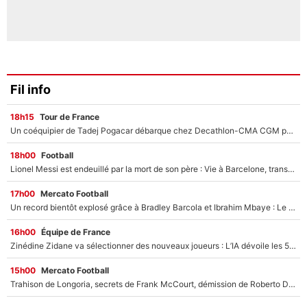
Fil info
18h15
Tour de France
Un coéquipier de Tadej Pogacar débarque chez Decathlon-CMA CGM pour épauler Paul Seixas : «Mes meilleures années sont à venir»
18h00
Football
Lionel Messi est endeuillé par la mort de son père : Vie à Barcelone, transfert au PSG... voilà comment Jorge Messi a joué un rôle essentiel dans sa carrière !
17h00
Mercato Football
Un record bientôt explosé grâce à Bradley Barcola et Ibrahim Mbaye : Le PSG sur le point de réaliser un mercato historique ?
16h00
Équipe de France
Zinédine Zidane va sélectionner des nouveaux joueurs : L’IA dévoile les 5 cracks qui pourraient rapidement le rejoindre en équipe de France !
15h00
Mercato Football
Trahison de Longoria, secrets de Frank McCourt, démission de Roberto De Zerbi : Medhi Benatia se lâche sur son départ de l'OM et fait d'importantes révélations