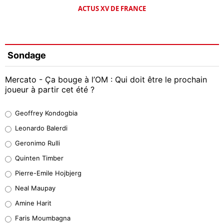
ACTUS XV DE FRANCE
Sondage
Mercato - Ça bouge à l’OM : Qui doit être le prochain
joueur à partir cet été ?
Geoffrey Kondogbia
Geoffrey Kondogbia
38%
Leonardo Balerdi
Leonardo Balerdi
Geronimo Rulli
32%
Quinten Timber
Geronimo Rulli
Pierre-Emile Hojbjerg
5%
Neal Maupay
Quinten Timber
Amine Harit
1%
Faris Moumbagna