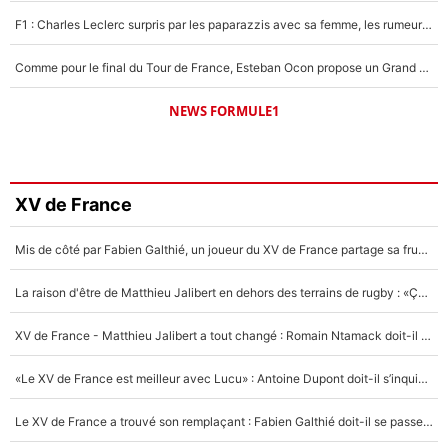
F1 : Charles Leclerc surpris par les paparazzis avec sa femme, les rumeurs étaient vraies !
Comme pour le final du Tour de France, Esteban Ocon propose un Grand Prix de Formule 1 à Paris : «Autour de l’Arc de Triomphe, ce serait génial» !
NEWS FORMULE1
XV de France
Mis de côté par Fabien Galthié, un joueur du XV de France partage sa frustration : «ils ne me l’ont pas dit tout de suite»
La raison d'être de Matthieu Jalibert en dehors des terrains de rugby : «Ça m'atteint autant que si tu touches à un membre de ma famille»
XV de France - Matthieu Jalibert a tout changé : Romain Ntamack doit-il s’inquiéter pour sa place à un an de la Coupe du monde ?
«Le XV de France est meilleur avec Lucu» : Antoine Dupont doit-il s’inquiéter pour sa place ?
Le XV de France a trouvé son remplaçant : Fabien Galthié doit-il se passer d'Antoine Dupont ?