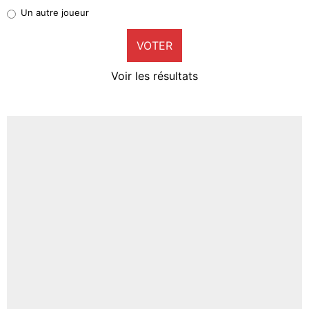
Pierre-Emile Hojbjerg
Un autre joueur
9%
VOTER
Neal Maupay
4%
Voir les résultats
Amine Harit
3%
Faris Moumbagna
4%
Un autre joueur
5%
1650 personnes ont participé aux votes.