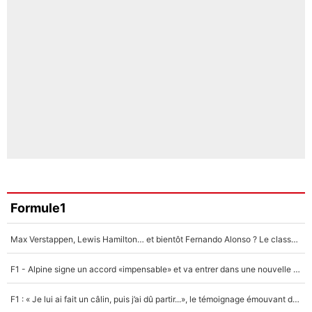
Formule1
Max Verstappen, Lewis Hamilton… et bientôt Fernando Alonso ? Le classement des pilotes les mieux payés en Formule 1 risque de changer !
F1 - Alpine signe un accord «impensable» et va entrer dans une nouvelle dimension : Grande nouvelle pour Pierre Gasly !
F1 : « Je lui ai fait un câlin, puis j’ai dû partir...», le témoignage émouvant de Max Verstappen sur sa fille