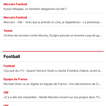
Mercato Football
Kylian Mbappé, un transfert obligatoire cet été ?
Mercato Football
Mercato - OM - «Dès que je prends un club, je t’appellerai» : La promesse de Marcelino au moment de claquer la porte
Tennis
Victime de racisme contre Murray, Kyrgios pousse un énorme coup de gueule !
Football
Football
«Ça pue du c*l» : Quand Yannick Noah a clashé Zinedine Zidane, avant de se faire recadrer par le nouveau sélectionneur de l'équipe de France !
Équipe de France
Michael Olise va se régaler en équipe de France : Ces déclarations de Zinedine Zidane qui prouvent qu'il va tout miser sur la star du Bayern Munich !
OM
«Ç'a a été mal interprêté» : Medhi Benatia revient sur ses propos dans The Bridge et précise ses conditions pour rejoindre le PSG !
OM