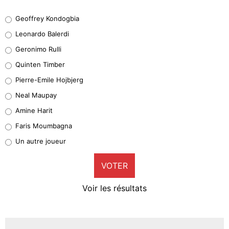
Geoffrey Kondogbia
Geoffrey Kondogbia
38%
Leonardo Balerdi
Leonardo Balerdi
Geronimo Rulli
32%
Quinten Timber
Geronimo Rulli
Pierre-Emile Hojbjerg
5%
Neal Maupay
Quinten Timber
Amine Harit
1%
Faris Moumbagna
Pierre-Emile Hojbjerg
Un autre joueur
9%
VOTER
Neal Maupay
4%
Voir les résultats
Amine Harit
3%
Faris Moumbagna