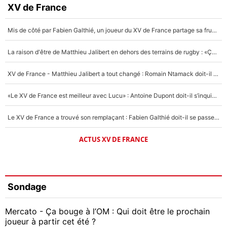
XV de France
Mis de côté par Fabien Galthié, un joueur du XV de France partage sa frustration : «ils ne me l’ont pas dit tout de suite»
La raison d'être de Matthieu Jalibert en dehors des terrains de rugby : «Ça m'atteint autant que si tu touches à un membre de ma famille»
XV de France - Matthieu Jalibert a tout changé : Romain Ntamack doit-il s’inquiéter pour sa place à un an de la Coupe du monde ?
«Le XV de France est meilleur avec Lucu» : Antoine Dupont doit-il s’inquiéter pour sa place ?
Le XV de France a trouvé son remplaçant : Fabien Galthié doit-il se passer d'Antoine Dupont ?
ACTUS XV DE FRANCE
Sondage
Mercato - Ça bouge à l’OM : Qui doit être le prochain
joueur à partir cet été ?