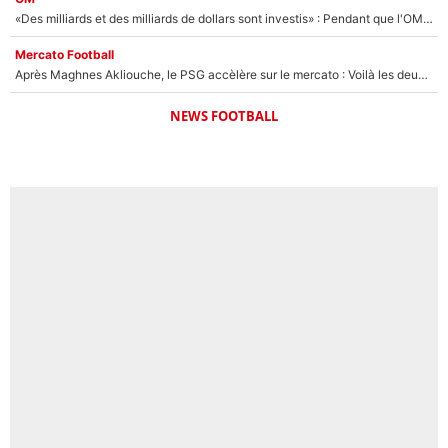
«Des milliards et des milliards de dollars sont investis» : Pendant que l'OM est en pleine crise financière, Frank McCourt lance un nouveau projet à 260M€ !
Mercato Football
Après Maghnes Akliouche, le PSG accèlère sur le mercato : Voilà les deux nouvelles recrues qui vont signer la semaine prochaine ?
NEWS FOOTBALL