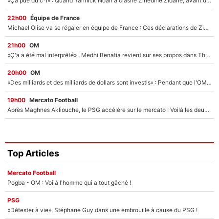
«Ça pue du c*l» : Quand Yannick Noah a clashé Zinedine Zidane, avant de se faire recadrer par le nouveau sélectionneur de l'équipe de France !
22h00
Équipe de France
Michael Olise va se régaler en équipe de France : Ces déclarations de Zinedine Zidane qui prouvent qu'il va tout miser sur la star du Bayern Munich !
21h00
OM
«Ç'a a été mal interprêté» : Medhi Benatia revient sur ses propos dans The Bridge et précise ses conditions pour rejoindre le PSG !
20h00
OM
«Des milliards et des milliards de dollars sont investis» : Pendant que l'OM est en pleine crise financière, Frank McCourt lance un nouveau projet à 260M€ !
19h00
Mercato Football
Après Maghnes Akliouche, le PSG accèlère sur le mercato : Voilà les deux nouvelles recrues qui vont signer la semaine prochaine ?
Top Articles
Mercato Football
Pogba - OM : Voilà l'homme qui a tout gâché !
PSG
«Détester à vie», Stéphane Guy dans une embrouille à cause du PSG !