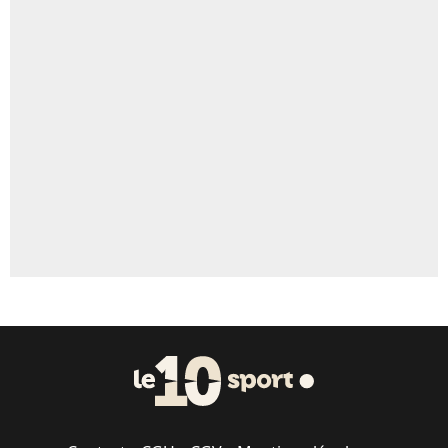
4%
Un autre joueur
5%
1661 personnes ont participé aux votes.