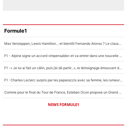
Formule1
Max Verstappen, Lewis Hamilton… et bientôt Fernando Alonso ? Le classement des pilotes les mieux payés en Formule 1 risque de changer !
F1 - Alpine signe un accord «impensable» et va entrer dans une nouvelle dimension : Grande nouvelle pour Pierre Gasly !
F1 : « Je lui ai fait un câlin, puis j’ai dû partir...», le témoignage émouvant de Max Verstappen sur sa fille
F1 : Charles Leclerc surpris par les paparazzis avec sa femme, les rumeurs étaient vraies !
Comme pour le final du Tour de France, Esteban Ocon propose un Grand Prix de Formule 1 à Paris : «Autour de l’Arc de Triomphe, ce serait génial» !
NEWS FORMULE1