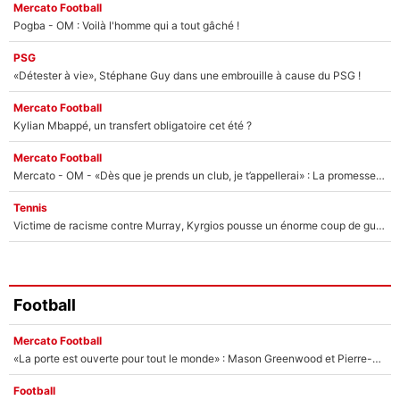
Mercato Football
Pogba - OM : Voilà l'homme qui a tout gâché !
PSG
«Détester à vie», Stéphane Guy dans une embrouille à cause du PSG !
Mercato Football
Kylian Mbappé, un transfert obligatoire cet été ?
Mercato Football
Mercato - OM - «Dès que je prends un club, je t’appellerai» : La promesse de Marcelino au moment de claquer la porte
Tennis
Victime de racisme contre Murray, Kyrgios pousse un énorme coup de gueule !
Football
Mercato Football
«La porte est ouverte pour tout le monde» : Mason Greenwood et Pierre-Emerick Aubameyang ont quitté l'OM, Amine Gouiri balance sur la suite du mercato et sur la réaction du vestiaire !
Football