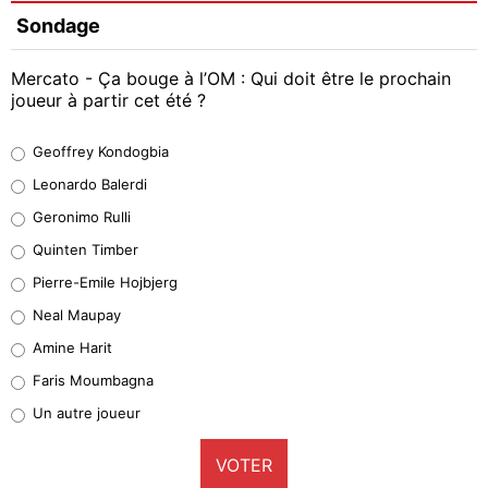
Sondage
Mercato - Ça bouge à l’OM : Qui doit être le prochain
joueur à partir cet été ?
Geoffrey Kondogbia
Geoffrey Kondogbia
38%
Leonardo Balerdi
Leonardo Balerdi
Geronimo Rulli
32%
Quinten Timber
Geronimo Rulli
Pierre-Emile Hojbjerg
5%
Neal Maupay
Quinten Timber
Amine Harit
1%
Faris Moumbagna
Pierre-Emile Hojbjerg
Un autre joueur
9%
VOTER
Neal Maupay