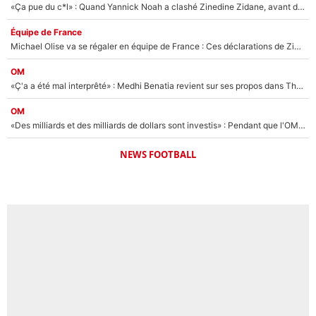
«Ça pue du c*l» : Quand Yannick Noah a clashé Zinedine Zidane, avant de se faire recadrer par le nouveau sélectionneur de l'équipe de France !
Équipe de France
Michael Olise va se régaler en équipe de France : Ces déclarations de Zinedine Zidane qui prouvent qu'il va tout miser sur la star du Bayern Munich !
OM
«Ç'a a été mal interprêté» : Medhi Benatia revient sur ses propos dans The Bridge et précise ses conditions pour rejoindre le PSG !
OM
«Des milliards et des milliards de dollars sont investis» : Pendant que l'OM est en pleine crise financière, Frank McCourt lance un nouveau projet à 260M€ !
NEWS FOOTBALL