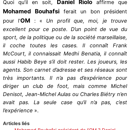
Daniel Riolo
Quoi qu'il en soit,
affirme que
Mohamed Bouhafsi
ferait un bon président
OM
pour l'
: «
Un profil que, moi, je trouve
excellent pour ce poste. D’un point de vue du
sport, de la politique ou de la société marseillaise,
il coche toutes les cases. Il connaît Frank
McCourt, il connaissait Medhi Benatia, il connaît
aussi Habib Beye s’il doit rester. Les joueurs, les
agents. Son carnet d’adresse et ses réseaux sont
très importants. Il n’a pas d’expérience pour
diriger un club de foot, mais comme Michel
Denisot, Jean-Michel Aulas ou Charles Biétry n’en
avait pas. La seule case qu’il n’a pas, c’est
l’expérience
».
Articles liés
Mohamed Bouhafsi président de l’OM ? Daniel