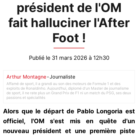
président de l'OM
fait halluciner l'After
Foot !
Publié le 31 mars 2026 à 12h30
Arthur Montagne
-
Journaliste
Affamé de sport, il a grandi au son des moteurs de Formule 1 et des
exploits de Ronaldinho. Aujourd’hui, diplomé d'un Master de journalisme
de sport, il ne rate plus un Grand Prix de F1 ni un match du PSG, ses deux
passions et spécialités
Alors que le départ de Pablo Longoria est
officiel, l'OM s'est mis en quête d'un
nouveau président et une première piste