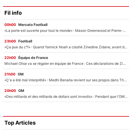
Fil info
00h00
Mercato Football
«La porte est ouverte pour tout le monde» : Mason Greenwood et Pierre-Emerick Aubameyang ont quitté l'OM, Amine Gouiri balance sur la suite du mercato et sur la réaction du vestiaire !
23h00
Football
«Ça pue du c*l» : Quand Yannick Noah a clashé Zinedine Zidane, avant de se faire recadrer par le nouveau sélectionneur de l'équipe de France !
22h00
Équipe de France
Michael Olise va se régaler en équipe de France : Ces déclarations de Zinedine Zidane qui prouvent qu'il va tout miser sur la star du Bayern Munich !
21h00
OM
«Ç'a a été mal interprêté» : Medhi Benatia revient sur ses propos dans The Bridge et précise ses conditions pour rejoindre le PSG !
20h00
OM
«Des milliards et des milliards de dollars sont investis» : Pendant que l'OM est en pleine crise financière, Frank McCourt lance un nouveau projet à 260M€ !
Top Articles