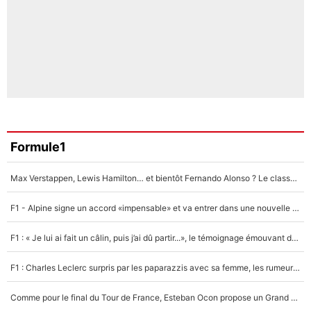
Formule1
Max Verstappen, Lewis Hamilton… et bientôt Fernando Alonso ? Le classement des pilotes les mieux payés en Formule 1 risque de changer !
F1 - Alpine signe un accord «impensable» et va entrer dans une nouvelle dimension : Grande nouvelle pour Pierre Gasly !
F1 : « Je lui ai fait un câlin, puis j’ai dû partir...», le témoignage émouvant de Max Verstappen sur sa fille
F1 : Charles Leclerc surpris par les paparazzis avec sa femme, les rumeurs étaient vraies !
Comme pour le final du Tour de France, Esteban Ocon propose un Grand Prix de Formule 1 à Paris : «Autour de l’Arc de Triomphe, ce serait génial» !