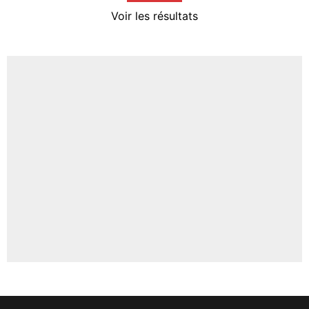
4%
Voir les résultats
Amine Harit
3%
Faris Moumbagna
4%
Un autre joueur
5%
1661 personnes ont participé aux votes.