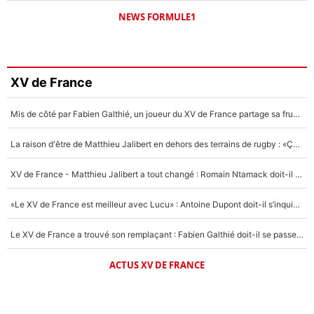
NEWS FORMULE1
XV de France
Mis de côté par Fabien Galthié, un joueur du XV de France partage sa frustration : «ils ne me l’ont pas dit tout de suite»
La raison d'être de Matthieu Jalibert en dehors des terrains de rugby : «Ça m'atteint autant que si tu touches à un membre de ma famille»
XV de France - Matthieu Jalibert a tout changé : Romain Ntamack doit-il s’inquiéter pour sa place à un an de la Coupe du monde ?
«Le XV de France est meilleur avec Lucu» : Antoine Dupont doit-il s’inquiéter pour sa place ?
Le XV de France a trouvé son remplaçant : Fabien Galthié doit-il se passer d'Antoine Dupont ?
ACTUS XV DE FRANCE