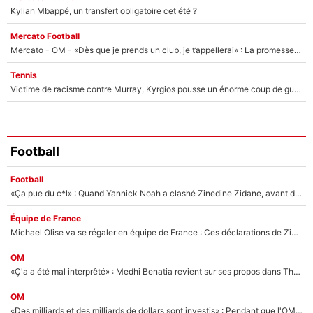
Kylian Mbappé, un transfert obligatoire cet été ?
Mercato Football
Mercato - OM - «Dès que je prends un club, je t’appellerai» : La promesse de Marcelino au moment de claquer la porte
Tennis
Victime de racisme contre Murray, Kyrgios pousse un énorme coup de gueule !
Football
Football
«Ça pue du c*l» : Quand Yannick Noah a clashé Zinedine Zidane, avant de se faire recadrer par le nouveau sélectionneur de l'équipe de France !
Équipe de France
Michael Olise va se régaler en équipe de France : Ces déclarations de Zinedine Zidane qui prouvent qu'il va tout miser sur la star du Bayern Munich !
OM
«Ç'a a été mal interprêté» : Medhi Benatia revient sur ses propos dans The Bridge et précise ses conditions pour rejoindre le PSG !
OM
«Des milliards et des milliards de dollars sont investis» : Pendant que l'OM est en pleine crise financière, Frank McCourt lance un nouveau projet à 260M€ !