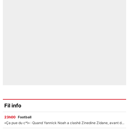
Fil info
23h00
Football
«Ça pue du c*l» : Quand Yannick Noah a clashé Zinedine Zidane, avant de se faire recadrer par le nouveau sélectionneur de l'équipe de France !