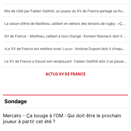
Mis de côté par Fabien Galthié, un joueur du XV de France partage sa frustration : «ils ne me l’ont pas dit tout de suite»
La raison d'être de Matthieu Jalibert en dehors des terrains de rugby : «Ça m'atteint autant que si tu touches à un membre de ma famille»
XV de France - Matthieu Jalibert a tout changé : Romain Ntamack doit-il s’inquiéter pour sa place à un an de la Coupe du monde ?
«Le XV de France est meilleur avec Lucu» : Antoine Dupont doit-il s’inquiéter pour sa place ?
Le XV de France a trouvé son remplaçant : Fabien Galthié doit-il se passer d'Antoine Dupont ?
ACTUS XV DE FRANCE
Sondage
Mercato - Ça bouge à l’OM : Qui doit être le prochain
joueur à partir cet été ?