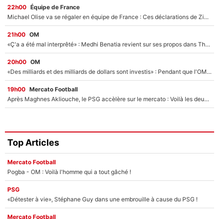
22h00
Équipe de France
Michael Olise va se régaler en équipe de France : Ces déclarations de Zinedine Zidane qui prouvent qu'il va tout miser sur la star du Bayern Munich !
21h00
OM
«Ç'a a été mal interprêté» : Medhi Benatia revient sur ses propos dans The Bridge et précise ses conditions pour rejoindre le PSG !
20h00
OM
«Des milliards et des milliards de dollars sont investis» : Pendant que l'OM est en pleine crise financière, Frank McCourt lance un nouveau projet à 260M€ !
19h00
Mercato Football
Après Maghnes Akliouche, le PSG accèlère sur le mercato : Voilà les deux nouvelles recrues qui vont signer la semaine prochaine ?
Top Articles
Mercato Football
Pogba - OM : Voilà l'homme qui a tout gâché !
PSG
«Détester à vie», Stéphane Guy dans une embrouille à cause du PSG !
Mercato Football