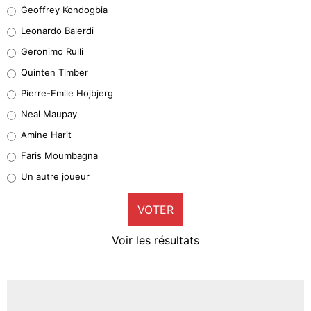
Geoffrey Kondogbia
Geoffrey Kondogbia
38%
Leonardo Balerdi
Leonardo Balerdi
Geronimo Rulli
32%
Quinten Timber
Geronimo Rulli
Pierre-Emile Hojbjerg
5%
Neal Maupay
Quinten Timber
Amine Harit
1%
Faris Moumbagna
Pierre-Emile Hojbjerg
Un autre joueur
9%
VOTER
Neal Maupay
4%
Voir les résultats
Amine Harit
3%
Faris Moumbagna
4%