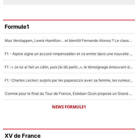
Formule1
Max Verstappen, Lewis Hamilton… et bientôt Fernando Alonso ? Le classement des pilotes les mieux payés en Formule 1 risque de changer !
F1 - Alpine signe un accord «impensable» et va entrer dans une nouvelle dimension : Grande nouvelle pour Pierre Gasly !
F1 : « Je lui ai fait un câlin, puis j’ai dû partir...», le témoignage émouvant de Max Verstappen sur sa fille
F1 : Charles Leclerc surpris par les paparazzis avec sa femme, les rumeurs étaient vraies !
Comme pour le final du Tour de France, Esteban Ocon propose un Grand Prix de Formule 1 à Paris : «Autour de l’Arc de Triomphe, ce serait génial» !
NEWS FORMULE1
XV de France