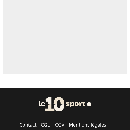
Un autre joueur
5%
1659 personnes ont participé aux votes.
Contact
CGU
CGV
Mentions légales