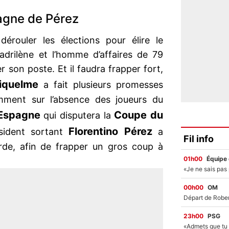
gne de Pérez
érouler les élections pour élire le
drilène et l’homme d’affaires de 79
er son poste. Et il faudra frapper fort,
iquelme
a fait plusieurs promesses
amment sur l’absence des joueurs du
Espagne
Coupe du
qui disputera la
Florentino Pérez
ésident sortant
a
Fil info
lourde, afin de frapper un gros coup à
01h00
Équipe
00h00
OM
23h00
PSG