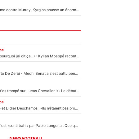
Victime de racisme contre Murray, Kyrgios pousse un énorme coup de gueule !
ce
«Je ne sais pas pourquoi j’ai dit ça...» : Kylian Mbappé raconte sa première rencontre avec Zinédine Zidane (et c’est très drôle)
Départ de Roberto De Zerbi - Medhi Benatia s'est battu pendant six mois pour le retenir à l'OM, le PSG a été le naufrage de trop : «Je pars avec toi»
«Admets que tu t'es trompé sur Lucas Chevalier !» : Le débat sur le gardien du PSG vire au clash à l'After Foot
ce
Zinédine Zidane et Didier Deschamps : «Ils n’étaient pas proches», les confidences d’un membre de l’équipe de France 1998 sur leur relation spéciale
Medhi Benatia s'est «senti trahi» par Pablo Longoria : Quelques semaines après son départ, l'ancien directeur de football de l'OM règle ses comptes
NEWS FOOTBALL