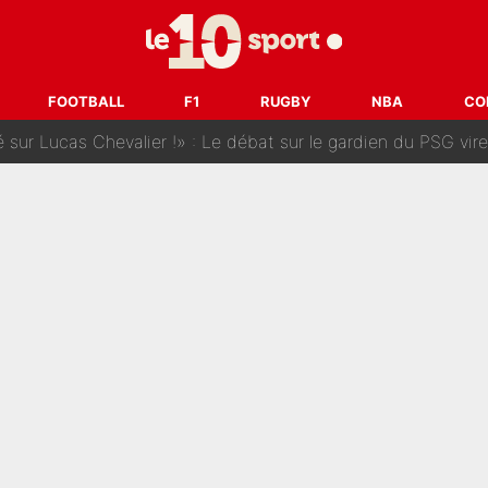
 dit ça...» : Kylian Mbappé raconte sa première rencontre avec Zi
i Benatia s'est battu pendant six mois pour le retenir à l'OM, le PSG a été
FOOTBALL
F1
RUGBY
NBA
CO
sur Lucas Chevalier !» : Le débat sur le gardien du PSG vire 
s : «Ils n’étaient pas proches», les confidences d’un membre de l’équipe d
 par Pablo Longoria : Quelques semaines après son départ, l'ancien directe