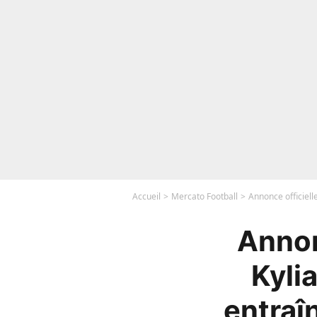
Accueil
Mercato Football
Annonce officiell
Annon
Kyli
entraî