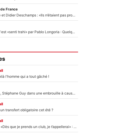
 de France
Zinédine Zidane et Didier Deschamps : «Ils n’étaient pas proches», les confidences d’un membre de l’équipe de France 1998 sur leur relation spéciale
Medhi Benatia s'est «senti trahi» par Pablo Longoria : Quelques semaines après son départ, l'ancien directeur de football de l'OM règle ses comptes
es
ll
ilà l'homme qui a tout gâché !
«Détester à vie», Stéphane Guy dans une embrouille à cause du PSG !
ll
n transfert obligatoire cet été ?
ll
Mercato - OM - «Dès que je prends un club, je t’appellerai» : La promesse de Marcelino au moment de claquer la porte