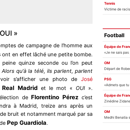
Tennis
 OUI »
Football
 comptes de campagne de l’homme aux
Équipe de Fran
s
ont en effet lâché une petite bombe.
 à peine quinze seconde ou l’on peut
OM
«
Alors qu'à la télé, ils parlent, parlent
voir s’afficher une photo de
José
PSG
Real Madrid
u
et le mot «
OUI
».
Équipe de Fran
Florentino Pérez
éélection de
c’est
ndra à Madrid, treize ans après un
OM
p de bruit et notamment marqué par sa
Pep Guardiola
de
.