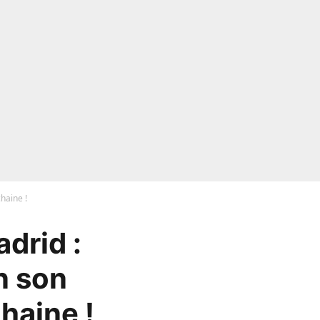
haine !
drid :
n son
haine !