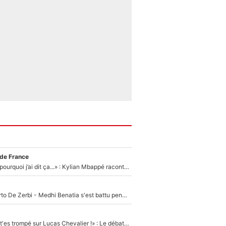
 de France
«Je ne sais pas pourquoi j’ai dit ça...» : Kylian Mbappé raconte sa première rencontre avec Zinédine Zidane (et c’est très drôle)
Départ de Roberto De Zerbi - Medhi Benatia s'est battu pendant six mois pour le retenir à l'OM, le PSG a été le naufrage de trop : «Je pars avec toi»
«Admets que tu t'es trompé sur Lucas Chevalier !» : Le débat sur le gardien du PSG vire au clash à l'After Foot