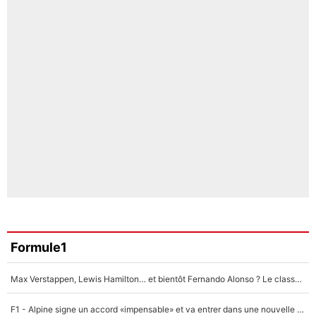
Formule1
Max Verstappen, Lewis Hamilton… et bientôt Fernando Alonso ? Le classement des pilotes les mieux payés en Formule 1 risque de changer !
F1 - Alpine signe un accord «impensable» et va entrer dans une nouvelle dimension : Grande nouvelle pour Pierre Gasly !