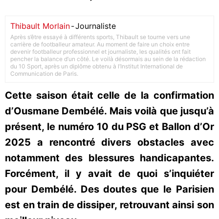
Thibault Morlain
-
Journaliste
Après s’être essayé à différents sports, Thibault se tourne vers une
carrière de footballeur amateur. Au moment de faire un choix entre
devenir footballeur professionnel et journaliste, les qualités ont fait
pencher la balance d’un côté. Le voilà désormais au sein de la rédaction
du 10 Sport, après un diplôme obtenu à l’Institut International de
Communication de Paris.
Cette saison était celle de la confirmation
d’Ousmane Dembélé. Mais voilà que jusqu’à
présent, le numéro 10 du PSG et Ballon d’Or
2025 a rencontré divers obstacles avec
notamment des blessures handicapantes.
Forcément, il y avait de quoi s’inquiéter
pour Dembélé. Des doutes que le Parisien
est en train de dissiper, retrouvant ainsi son