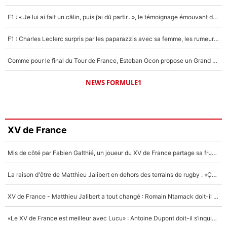
F1 : « Je lui ai fait un câlin, puis j’ai dû partir...», le témoignage émouvant de Max Verstappen sur sa fille
F1 : Charles Leclerc surpris par les paparazzis avec sa femme, les rumeurs étaient vraies !
Comme pour le final du Tour de France, Esteban Ocon propose un Grand Prix de Formule 1 à Paris : «Autour de l’Arc de Triomphe, ce serait génial» !
NEWS FORMULE1
XV de France
Mis de côté par Fabien Galthié, un joueur du XV de France partage sa frustration : «ils ne me l’ont pas dit tout de suite»
La raison d'être de Matthieu Jalibert en dehors des terrains de rugby : «Ça m'atteint autant que si tu touches à un membre de ma famille»
XV de France - Matthieu Jalibert a tout changé : Romain Ntamack doit-il s’inquiéter pour sa place à un an de la Coupe du monde ?
«Le XV de France est meilleur avec Lucu» : Antoine Dupont doit-il s’inquiéter pour sa place ?