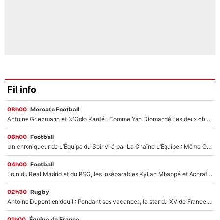
Fil info
08h00
Mercato Football
Antoine Griezmann et N'Golo Kanté : Comme Yan Diomandé, les deux champions du monde ont refusé de signer au PSG !
06h00
Football
Un chroniqueur de L’Équipe du Soir viré par La Chaîne L’Équipe : Même Olivier Ménard n’avait pas pu empêcher son départ, «je l’ai appris sur Twitter, je l’ai vécu assez mal»
04h00
Football
Loin du Real Madrid et du PSG, les inséparables Kylian Mbappé et Achraf Hakimi changent d'équipe le temps d'une journée !
02h30
Rugby
Antoine Dupont en deuil : Pendant ses vacances, la star du XV de France a perdu sa grand-mère
01h00
Équipe de France