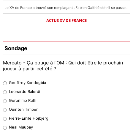
Le XV de France a trouvé son remplaçant : Fabien Galthié doit-il se passer d'Antoine Dupont ?
ACTUS XV DE FRANCE
Sondage
Mercato - Ça bouge à l’OM : Qui doit être le prochain
joueur à partir cet été ?
Geoffrey Kondogbia
Geoffrey Kondogbia
38%
Leonardo Balerdi
Leonardo Balerdi
Geronimo Rulli
32%
Quinten Timber
Geronimo Rulli
Pierre-Emile Hojbjerg
5%
Neal Maupay
Quinten Timber