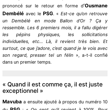
’Ousmane
prononcé sur le retour en forme d
Dembélé
PSG
avec le
. «
Est-ce qu’on retrouve
un Dembélé en mode Ballon d’Or ? Ça y
ressemble. Les 6 premiers mois, il a fallu digérer
les pépins physiques, les sollicitations
individuelles, etc… Là, il revient très bien. Et
surtout, ce que j’adore, c’est quand je le vois avec
son regard, presser tel un félin
», a-t-il confié
dans un premier temps.
« Quand il est comme ça, il est juste
exceptionnel »
Mavuba
a ensuite ajouté à propos du numéro 10
PSG
du
: «
On sent qu’il revient à 100%. Pour