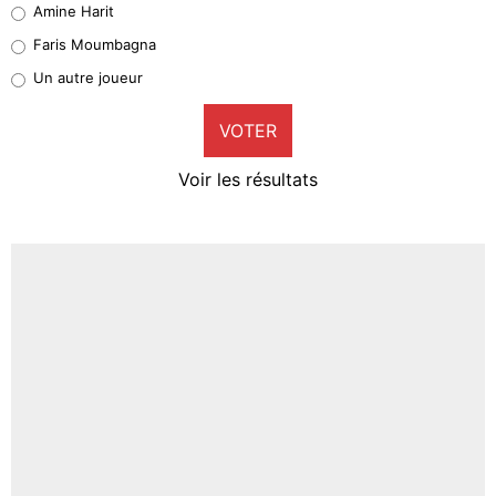
Amine Harit
1%
Faris Moumbagna
Pierre-Emile Hojbjerg
Un autre joueur
9%
VOTER
Neal Maupay
4%
Voir les résultats
Amine Harit
3%
Faris Moumbagna
4%
Un autre joueur
5%
1626 personnes ont participé aux votes.