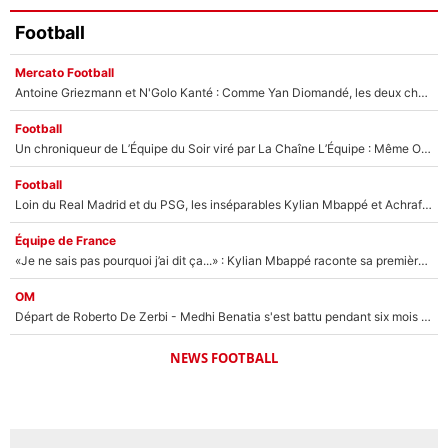
Football
Mercato Football
Antoine Griezmann et N'Golo Kanté : Comme Yan Diomandé, les deux champions du monde ont refusé de signer au PSG !
Football
Un chroniqueur de L’Équipe du Soir viré par La Chaîne L’Équipe : Même Olivier Ménard n’avait pas pu empêcher son départ, «je l’ai appris sur Twitter, je l’ai vécu assez mal»
Football
Loin du Real Madrid et du PSG, les inséparables Kylian Mbappé et Achraf Hakimi changent d'équipe le temps d'une journée !
Équipe de France
«Je ne sais pas pourquoi j’ai dit ça...» : Kylian Mbappé raconte sa première rencontre avec Zinédine Zidane (et c’est très drôle)
OM
Départ de Roberto De Zerbi - Medhi Benatia s'est battu pendant six mois pour le retenir à l'OM, le PSG a été le naufrage de trop : «Je pars avec toi»
NEWS FOOTBALL