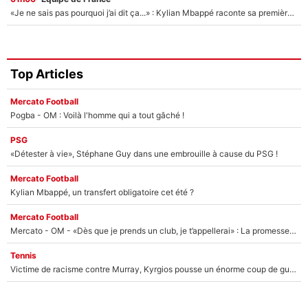
«Je ne sais pas pourquoi j’ai dit ça...» : Kylian Mbappé raconte sa première rencontre avec Zinédine Zidane (et c’est très drôle)
Top Articles
Mercato Football
Pogba - OM : Voilà l'homme qui a tout gâché !
PSG
«Détester à vie», Stéphane Guy dans une embrouille à cause du PSG !
Mercato Football
Kylian Mbappé, un transfert obligatoire cet été ?
Mercato Football
Mercato - OM - «Dès que je prends un club, je t’appellerai» : La promesse de Marcelino au moment de claquer la porte
Tennis
Victime de racisme contre Murray, Kyrgios pousse un énorme coup de gueule !