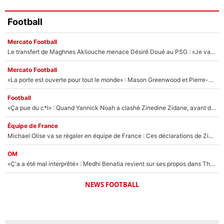
Football
Mercato Football
Le transfert de Maghnes Akliouche menace Désiré Doué au PSG : «Je valide à 200%»
Mercato Football
«La porte est ouverte pour tout le monde» : Mason Greenwood et Pierre-Emerick Aubameyang ont quitté l'OM, Amine Gouiri balance sur la suite du mercato et sur la réaction du vestiaire !
Football
«Ça pue du c*l» : Quand Yannick Noah a clashé Zinedine Zidane, avant de se faire recadrer par le nouveau sélectionneur de l'équipe de France !
Équipe de France
Michael Olise va se régaler en équipe de France : Ces déclarations de Zinedine Zidane qui prouvent qu'il va tout miser sur la star du Bayern Munich !
OM
«Ç'a a été mal interprêté» : Medhi Benatia revient sur ses propos dans The Bridge et précise ses conditions pour rejoindre le PSG !
NEWS FOOTBALL