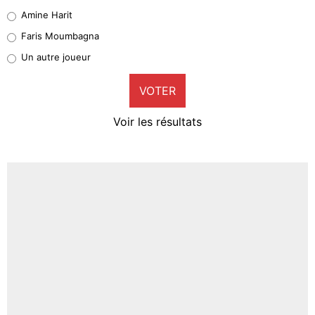
Quinten Timber
Amine Harit
1%
Faris Moumbagna
Pierre-Emile Hojbjerg
Un autre joueur
9%
VOTER
Neal Maupay
4%
Voir les résultats
Amine Harit
3%
Faris Moumbagna
4%
Un autre joueur
5%
1664 personnes ont participé aux votes.