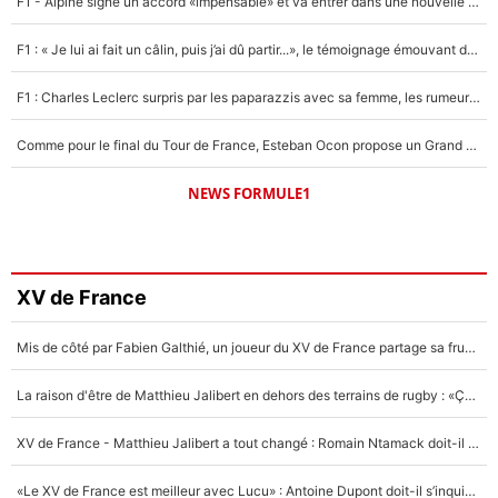
F1 - Alpine signe un accord «impensable» et va entrer dans une nouvelle dimension : Grande nouvelle pour Pierre Gasly !
F1 : « Je lui ai fait un câlin, puis j’ai dû partir...», le témoignage émouvant de Max Verstappen sur sa fille
F1 : Charles Leclerc surpris par les paparazzis avec sa femme, les rumeurs étaient vraies !
Comme pour le final du Tour de France, Esteban Ocon propose un Grand Prix de Formule 1 à Paris : «Autour de l’Arc de Triomphe, ce serait génial» !
NEWS FORMULE1
XV de France
Mis de côté par Fabien Galthié, un joueur du XV de France partage sa frustration : «ils ne me l’ont pas dit tout de suite»
La raison d'être de Matthieu Jalibert en dehors des terrains de rugby : «Ça m'atteint autant que si tu touches à un membre de ma famille»
XV de France - Matthieu Jalibert a tout changé : Romain Ntamack doit-il s’inquiéter pour sa place à un an de la Coupe du monde ?
«Le XV de France est meilleur avec Lucu» : Antoine Dupont doit-il s’inquiéter pour sa place ?