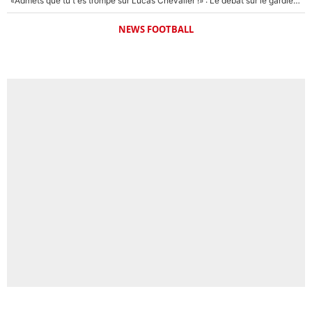
«Admets que tu t'es trompé sur Lucas Chevalier !» : Le débat sur le gardien du PSG vire au clash à l'After Foot
NEWS FOOTBALL