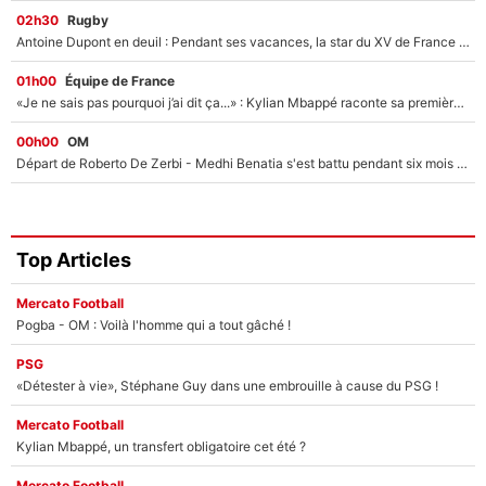
02h30
Rugby
Antoine Dupont en deuil : Pendant ses vacances, la star du XV de France a perdu sa grand-mère
01h00
Équipe de France
«Je ne sais pas pourquoi j’ai dit ça...» : Kylian Mbappé raconte sa première rencontre avec Zinédine Zidane (et c’est très drôle)
00h00
OM
Départ de Roberto De Zerbi - Medhi Benatia s'est battu pendant six mois pour le retenir à l'OM, le PSG a été le naufrage de trop : «Je pars avec toi»
Top Articles
Mercato Football
Pogba - OM : Voilà l'homme qui a tout gâché !
PSG
«Détester à vie», Stéphane Guy dans une embrouille à cause du PSG !
Mercato Football
Kylian Mbappé, un transfert obligatoire cet été ?
Mercato Football