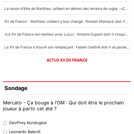
La raison d'être de Matthieu Jalibert en dehors des terrains de rugby : «Ça m'atteint autant que si tu touches à un membre de ma famille»
XV de France - Matthieu Jalibert a tout changé : Romain Ntamack doit-il s’inquiéter pour sa place à un an de la Coupe du monde ?
«Le XV de France est meilleur avec Lucu» : Antoine Dupont doit-il s’inquiéter pour sa place ?
Le XV de France a trouvé son remplaçant : Fabien Galthié doit-il se passer d'Antoine Dupont ?
ACTUS XV DE FRANCE
Sondage
Mercato - Ça bouge à l’OM : Qui doit être le prochain
joueur à partir cet été ?
Geoffrey Kondogbia
Geoffrey Kondogbia
38%
Leonardo Balerdi