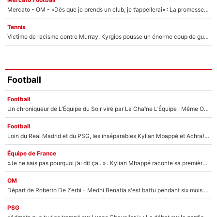
Mercato - OM - «Dès que je prends un club, je t’appellerai» : La promesse de Marcelino au moment de claquer la porte
Tennis
Victime de racisme contre Murray, Kyrgios pousse un énorme coup de gueule !
Football
Football
Un chroniqueur de L’Équipe du Soir viré par La Chaîne L’Équipe : Même Olivier Ménard n’avait pas pu empêcher son départ, «je l’ai appris sur Twitter, je l’ai vécu assez mal»
Football
Loin du Real Madrid et du PSG, les inséparables Kylian Mbappé et Achraf Hakimi changent d'équipe le temps d'une journée !
Équipe de France
«Je ne sais pas pourquoi j’ai dit ça...» : Kylian Mbappé raconte sa première rencontre avec Zinédine Zidane (et c’est très drôle)
OM
Départ de Roberto De Zerbi - Medhi Benatia s'est battu pendant six mois pour le retenir à l'OM, le PSG a été le naufrage de trop : «Je pars avec toi»
PSG