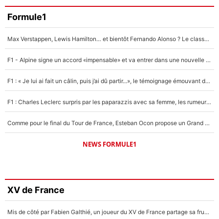
Formule1
Max Verstappen, Lewis Hamilton… et bientôt Fernando Alonso ? Le classement des pilotes les mieux payés en Formule 1 risque de changer !
F1 - Alpine signe un accord «impensable» et va entrer dans une nouvelle dimension : Grande nouvelle pour Pierre Gasly !
F1 : « Je lui ai fait un câlin, puis j’ai dû partir...», le témoignage émouvant de Max Verstappen sur sa fille
F1 : Charles Leclerc surpris par les paparazzis avec sa femme, les rumeurs étaient vraies !
Comme pour le final du Tour de France, Esteban Ocon propose un Grand Prix de Formule 1 à Paris : «Autour de l’Arc de Triomphe, ce serait génial» !
NEWS FORMULE1
XV de France
Mis de côté par Fabien Galthié, un joueur du XV de France partage sa frustration : «ils ne me l’ont pas dit tout de suite»