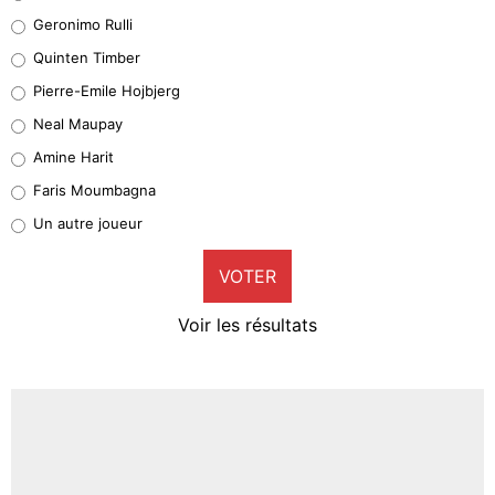
Leonardo Balerdi
Geronimo Rulli
32%
Quinten Timber
Geronimo Rulli
Pierre-Emile Hojbjerg
5%
Neal Maupay
Quinten Timber
Amine Harit
1%
Faris Moumbagna
Pierre-Emile Hojbjerg
Un autre joueur
9%
VOTER
Neal Maupay
4%
Voir les résultats
Amine Harit
3%
Faris Moumbagna
4%
Un autre joueur