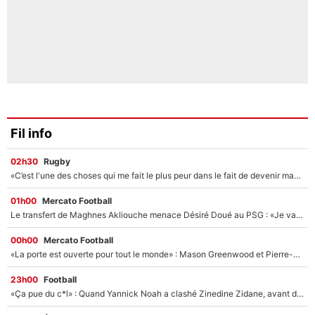
Fil info
02h30
Rugby
«C’est l'une des choses qui me fait le plus peur dans le fait de devenir maman» : En couple avec Antoine Dupont, Iris Mittenaere s'inquiète déjà pour ses futurs enfants !
01h00
Mercato Football
Le transfert de Maghnes Akliouche menace Désiré Doué au PSG : «Je valide à 200%»
00h00
Mercato Football
«La porte est ouverte pour tout le monde» : Mason Greenwood et Pierre-Emerick Aubameyang ont quitté l'OM, Amine Gouiri balance sur la suite du mercato et sur la réaction du vestiaire !
23h00
Football
«Ça pue du c*l» : Quand Yannick Noah a clashé Zinedine Zidane, avant de se faire recadrer par le nouveau sélectionneur de l'équipe de France !