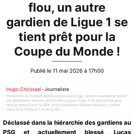
flou, un autre
gardien de Ligue 1 se
tient prêt pour la
Coupe du Monde !
Publié le 11 mai 2026 à 17h00
Hugo Chirossel
-
Journaliste
Passionné de football depuis le plus jeune âge, devenir journaliste sportif
est rapidement devenu une évidence pour Hugo. Il se découvrira plus
tard un amour pour la NBA, avant d’explorer d’autres horizons comme
ceux de la Formule 1 et de la NFL.
Déclassé dans la hiérarchie des gardiens au
PSG et actuellement blessé, Lucas