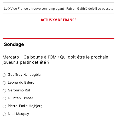
Le XV de France a trouvé son remplaçant : Fabien Galthié doit-il se passer d'Antoine Dupont ?
ACTUS XV DE FRANCE
Sondage
Mercato - Ça bouge à l’OM : Qui doit être le prochain
joueur à partir cet été ?
Geoffrey Kondogbia
Geoffrey Kondogbia
38%
Leonardo Balerdi
Leonardo Balerdi
Geronimo Rulli
32%
Quinten Timber
Geronimo Rulli
Pierre-Emile Hojbjerg
5%
Neal Maupay