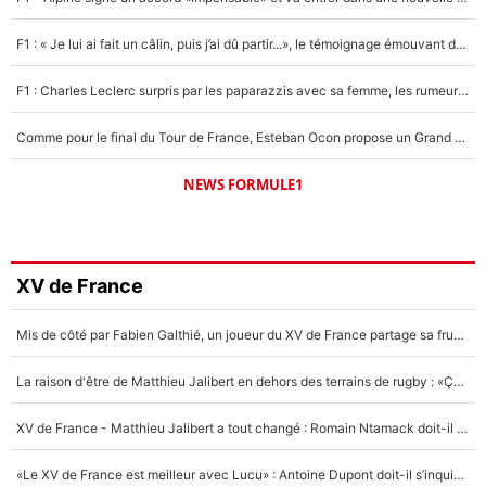
F1 : « Je lui ai fait un câlin, puis j’ai dû partir...», le témoignage émouvant de Max Verstappen sur sa fille
F1 : Charles Leclerc surpris par les paparazzis avec sa femme, les rumeurs étaient vraies !
Comme pour le final du Tour de France, Esteban Ocon propose un Grand Prix de Formule 1 à Paris : «Autour de l’Arc de Triomphe, ce serait génial» !
NEWS FORMULE1
XV de France
Mis de côté par Fabien Galthié, un joueur du XV de France partage sa frustration : «ils ne me l’ont pas dit tout de suite»
La raison d'être de Matthieu Jalibert en dehors des terrains de rugby : «Ça m'atteint autant que si tu touches à un membre de ma famille»
XV de France - Matthieu Jalibert a tout changé : Romain Ntamack doit-il s’inquiéter pour sa place à un an de la Coupe du monde ?
«Le XV de France est meilleur avec Lucu» : Antoine Dupont doit-il s’inquiéter pour sa place ?