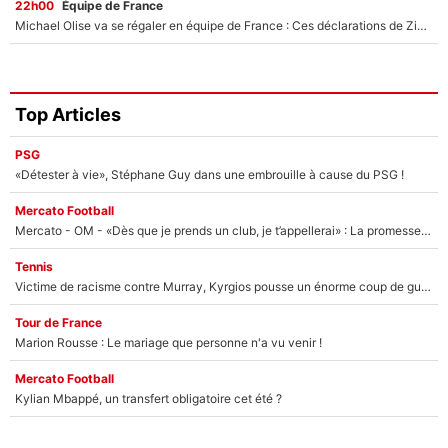
22h00
Équipe de France
Michael Olise va se régaler en équipe de France : Ces déclarations de Zinedine Zidane qui prouvent qu'il va tout miser sur la star du Bayern Munich !
Top Articles
PSG
«Détester à vie», Stéphane Guy dans une embrouille à cause du PSG !
Mercato Football
Mercato - OM - «Dès que je prends un club, je t’appellerai» : La promesse de Marcelino au moment de claquer la porte
Tennis
Victime de racisme contre Murray, Kyrgios pousse un énorme coup de gueule !
Tour de France
Marion Rousse : Le mariage que personne n'a vu venir !
Mercato Football
Kylian Mbappé, un transfert obligatoire cet été ?