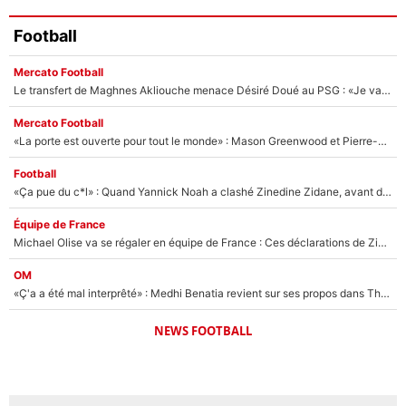
Football
Mercato Football
Le transfert de Maghnes Akliouche menace Désiré Doué au PSG : «Je valide à 200%»
Mercato Football
«La porte est ouverte pour tout le monde» : Mason Greenwood et Pierre-Emerick Aubameyang ont quitté l'OM, Amine Gouiri balance sur la suite du mercato et sur la réaction du vestiaire !
Football
«Ça pue du c*l» : Quand Yannick Noah a clashé Zinedine Zidane, avant de se faire recadrer par le nouveau sélectionneur de l'équipe de France !
Équipe de France
Michael Olise va se régaler en équipe de France : Ces déclarations de Zinedine Zidane qui prouvent qu'il va tout miser sur la star du Bayern Munich !
OM
«Ç'a a été mal interprêté» : Medhi Benatia revient sur ses propos dans The Bridge et précise ses conditions pour rejoindre le PSG !
NEWS FOOTBALL