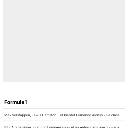
Formule1
Max Verstappen, Lewis Hamilton… et bientôt Fernando Alonso ? Le classement des pilotes les mieux payés en Formule 1 risque de changer !
F1 - Alpine signe un accord «impensable» et va entrer dans une nouvelle dimension : Grande nouvelle pour Pierre Gasly !