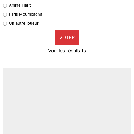
Quinten Timber
Amine Harit
1%
Faris Moumbagna
Pierre-Emile Hojbjerg
Un autre joueur
9%
VOTER
Neal Maupay
4%
Voir les résultats
Amine Harit
3%
Faris Moumbagna
4%
Un autre joueur
5%
1664 personnes ont participé aux votes.