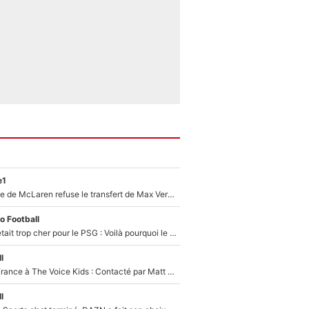
e1
F1 - Une légende de McLaren refuse le transfert de Max Verstappen qui pourrait «faire des vagues» et plomber l'ambiance dans l'équipe
o Football
Yan Diomandé était trop cher pour le PSG : Voilà pourquoi le Real Madrid a accepté de payer la somme record de 140M€ pour boucler son transfert !
l
De l'équipe de France à The Voice Kids : Contacté par Matt Pokora, Kylian Mbappé a accepté de jouer un rôle inédit sur TF1 !
l