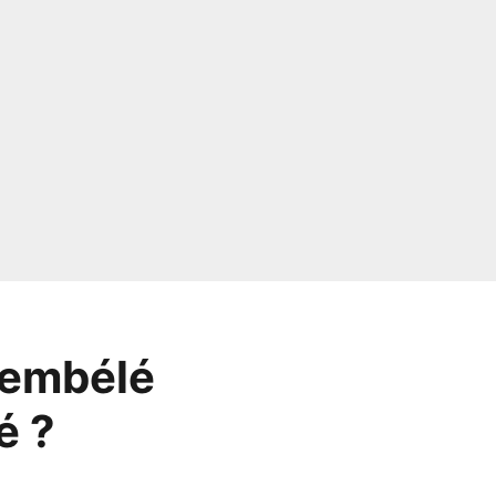
Dembélé
é ?