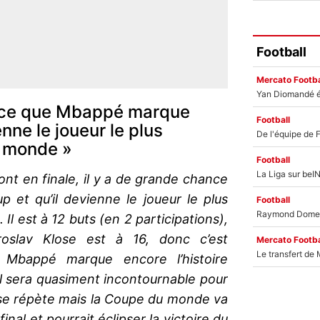
Football
Mercato Footba
ance que Mbappé marque
Football
nne le joueur le plus
u monde »
Football
vont en finale, il y a de grande chance
et qu’il devienne le joueur le plus
Football
l est à 12 buts (en 2 participations),
roslav Klose est à 16, donc c’est
Mercato Footba
i Mbappé marque encore l’histoire
l sera quasiment incontournable pour
n se répète mais la Coupe du monde va
nal et pourrait éclipser la victoire du