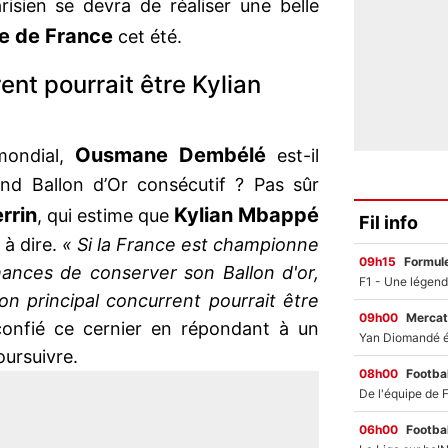
risien se devra de réaliser une belle
pe de France
cet été.
ent pourrait être Kylian
Ousmane Dembélé
mondial,
est-il
nd Ballon d’Or consécutif ? Pas sûr
rrin
Kylian Mbappé
, qui estime que
Fil info
 à dire.
« Si la France est championne
09h15
Formul
nces de conserver son Ballon d'or,
on principal concurrent pourrait être
09h00
Mercat
confié ce cernier en répondant à un
oursuivre.
08h00
Footbal
06h00
Footbal