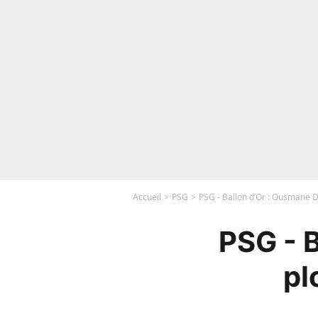
Accueil
PSG
PSG - Ballon d’Or : Ousmane 
PSG - 
pl