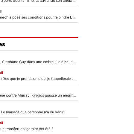
La Liga sur beIN Sports c’est terminé, DAZN a fait son choix pour Benjamin Da Silva et Omar Da Fonseca !
l
Raymond Domenech a posé ses conditions pour rejoindre L'EQUIPE du Soir : Il refuse de faire l'émission avec un autre chroniqueur !
es
«Détester à vie», Stéphane Guy dans une embrouille à cause du PSG !
ll
Mercato - OM - «Dès que je prends un club, je t’appellerai» : La promesse de Marcelino au moment de claquer la porte
Victime de racisme contre Murray, Kyrgios pousse un énorme coup de gueule !
 Le mariage que personne n'a vu venir !
ll
n transfert obligatoire cet été ?