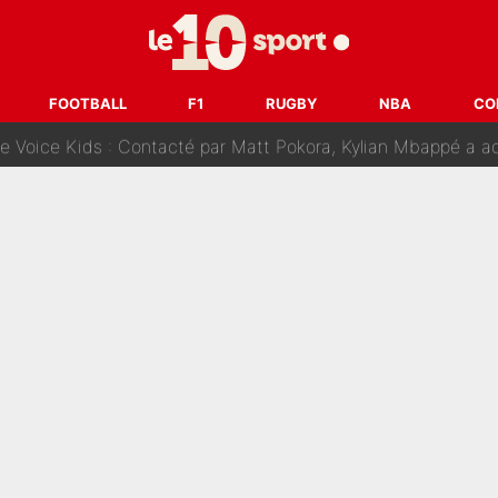
fuse le transfert de Max Verstappen qui pourrait «faire des vagues»
r le PSG : Voilà pourquoi le Real Madrid a accepté de payer la somme reco
FOOTBALL
F1
RUGBY
NBA
CO
Voice Kids : Contacté par Matt Pokora, Kylian Mbappé a accepté
est terminé, DAZN a fait son choix pour Benjamin Da Silva et
onditions pour rejoindre L'EQUIPE du Soir : Il refuse de faire l'