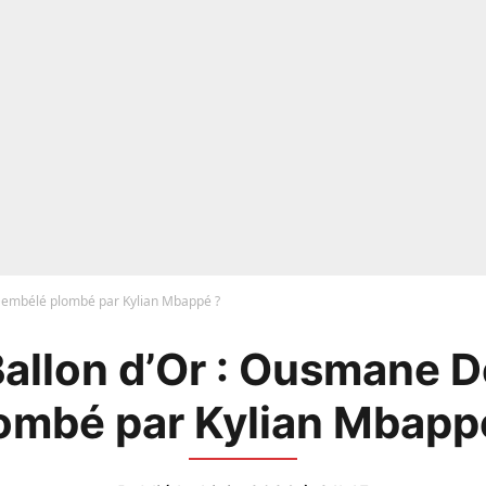
Dembélé plombé par Kylian Mbappé ?
Ballon d’Or : Ousmane 
ombé par Kylian Mbapp