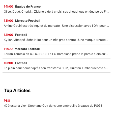
14h00
Équipe de France
Olise, Doué, Cherki… Zidane a déjà choisi ses chouchous en équipe de France ? L’IA annonce des surprises sans Kylian Mbappé !
13h00
Mercato Football
Amine Gouiri est très inquiet du mercato : Une discussion avec l'OM pour acter son transfert !
12h00
Football
Kylian Mbappé lâche Nike pour un très gros contrat : Une marque «inattendue» va frapper très fort
11h00
Mercato Football
Ferran Torres a dit oui au PSG : Le FC Barcelone prend la parole alors qu'un transfert de l'attaquant espagnol prend forme
10h00
Football
En plein cauchemar après son transfert à l'OM, Quinten Timber raconte ses doutes après sa signature à Marseille
Top Articles
PSG
«Détester à vie», Stéphane Guy dans une embrouille à cause du PSG !