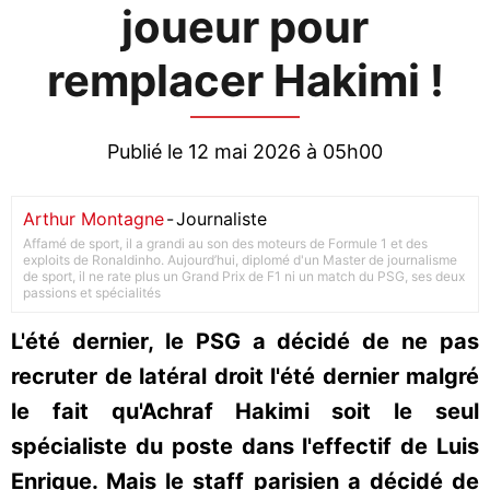
joueur pour
remplacer Hakimi !
Publié le 12 mai 2026 à 05h00
Arthur Montagne
-
Journaliste
Affamé de sport, il a grandi au son des moteurs de Formule 1 et des
exploits de Ronaldinho. Aujourd’hui, diplomé d'un Master de journalisme
de sport, il ne rate plus un Grand Prix de F1 ni un match du PSG, ses deux
passions et spécialités
L'été dernier, le PSG a décidé de ne pas
recruter de latéral droit l'été dernier malgré
le fait qu'Achraf Hakimi soit le seul
spécialiste du poste dans l'effectif de Luis
Enrique. Mais le staff parisien a décidé de