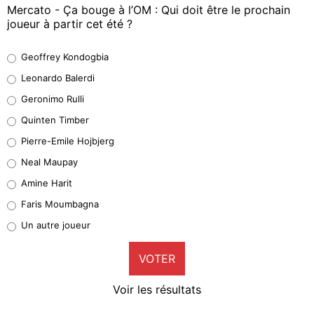
Mercato - Ça bouge à l’OM : Qui doit être le prochain
joueur à partir cet été ?
Geoffrey Kondogbia
Geoffrey Kondogbia
38%
Leonardo Balerdi
Leonardo Balerdi
Geronimo Rulli
32%
Quinten Timber
Geronimo Rulli
Pierre-Emile Hojbjerg
5%
Neal Maupay
Quinten Timber
Amine Harit
1%
Faris Moumbagna
Pierre-Emile Hojbjerg
Un autre joueur
9%
VOTER
Neal Maupay
4%
Voir les résultats
Amine Harit