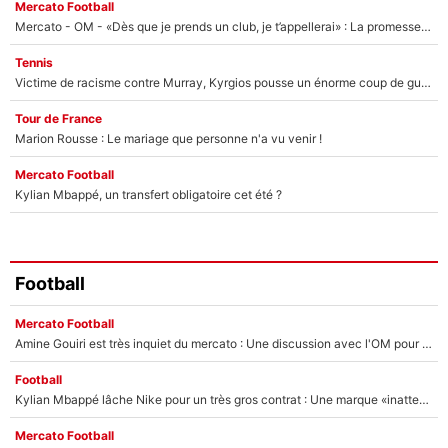
Mercato Football
Mercato - OM - «Dès que je prends un club, je t’appellerai» : La promesse de Marcelino au moment de claquer la porte
Tennis
Victime de racisme contre Murray, Kyrgios pousse un énorme coup de gueule !
Tour de France
Marion Rousse : Le mariage que personne n'a vu venir !
Mercato Football
Kylian Mbappé, un transfert obligatoire cet été ?
Football
Mercato Football
Amine Gouiri est très inquiet du mercato : Une discussion avec l'OM pour acter son transfert !
Football
Kylian Mbappé lâche Nike pour un très gros contrat : Une marque «inattendue» va frapper très fort
Mercato Football