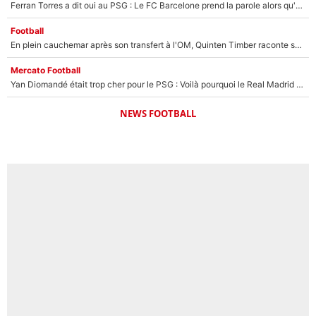
Ferran Torres a dit oui au PSG : Le FC Barcelone prend la parole alors qu'un transfert de l'attaquant espagnol prend forme
Football
En plein cauchemar après son transfert à l'OM, Quinten Timber raconte ses doutes après sa signature à Marseille
Mercato Football
Yan Diomandé était trop cher pour le PSG : Voilà pourquoi le Real Madrid a accepté de payer la somme record de 140M€ pour boucler son transfert !
NEWS FOOTBALL