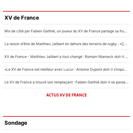
XV de France
Mis de côté par Fabien Galthié, un joueur du XV de France partage sa frustration : «ils ne me l’ont pas dit tout de suite»
La raison d'être de Matthieu Jalibert en dehors des terrains de rugby : «Ça m'atteint autant que si tu touches à un membre de ma famille»
XV de France - Matthieu Jalibert a tout changé : Romain Ntamack doit-il s’inquiéter pour sa place à un an de la Coupe du monde ?
«Le XV de France est meilleur avec Lucu» : Antoine Dupont doit-il s’inquiéter pour sa place ?
Le XV de France a trouvé son remplaçant : Fabien Galthié doit-il se passer d'Antoine Dupont ?
ACTUS XV DE FRANCE
Sondage