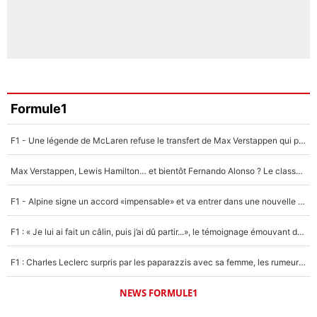
Formule1
F1 - Une légende de McLaren refuse le transfert de Max Verstappen qui pourrait «faire des vagues» et plomber l'ambiance dans l'équipe
Max Verstappen, Lewis Hamilton… et bientôt Fernando Alonso ? Le classement des pilotes les mieux payés en Formule 1 risque de changer !
F1 - Alpine signe un accord «impensable» et va entrer dans une nouvelle dimension : Grande nouvelle pour Pierre Gasly !
F1 : « Je lui ai fait un câlin, puis j’ai dû partir...», le témoignage émouvant de Max Verstappen sur sa fille
F1 : Charles Leclerc surpris par les paparazzis avec sa femme, les rumeurs étaient vraies !
NEWS FORMULE1