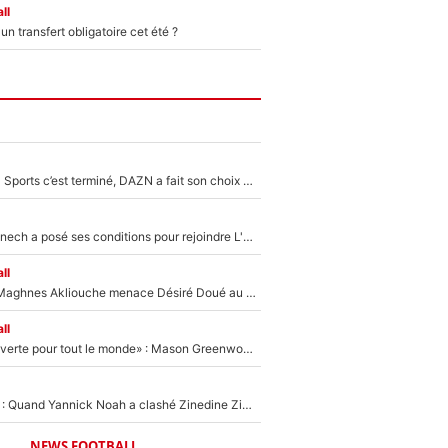
ll
n transfert obligatoire cet été ?
La Liga sur beIN Sports c’est terminé, DAZN a fait son choix pour Benjamin Da Silva et Omar Da Fonseca !
Raymond Domenech a posé ses conditions pour rejoindre L'EQUIPE du Soir : Il refuse de faire l'émission avec un autre chroniqueur !
ll
Le transfert de Maghnes Akliouche menace Désiré Doué au PSG : «Je valide à 200%»
ll
«La porte est ouverte pour tout le monde» : Mason Greenwood et Pierre-Emerick Aubameyang ont quitté l'OM, Amine Gouiri balance sur la suite du mercato et sur la réaction du vestiaire !
«Ça pue du c*l» : Quand Yannick Noah a clashé Zinedine Zidane, avant de se faire recadrer par le nouveau sélectionneur de l'équipe de France !
NEWS FOOTBALL