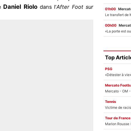
Daniel Riolo
e
dans l'
After Foot sur
01h00
Mercato
00h00
Mercat
Top Articl
PSG
Mercato Footba
Tennis
Tour de France
Marion Rousse :