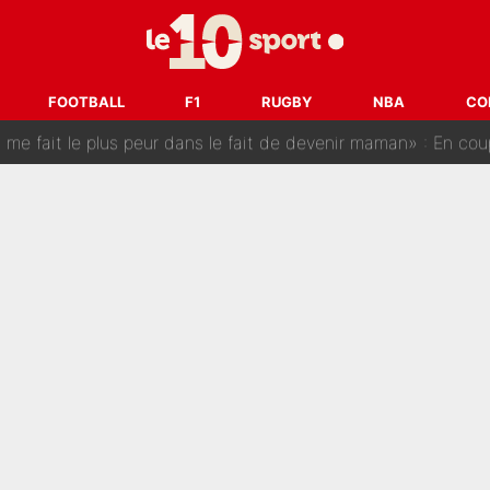
est terminé, DAZN a fait son choix pour Benjamin Da Silva et
onditions pour rejoindre L'EQUIPE du Soir : Il refuse de faire l'
FOOTBALL
F1
RUGBY
NBA
CO
 plus peur dans le fait de devenir maman» : En couple avec Antoine Dupont, Iris Mitte
kliouche menace Désiré Doué au PSG : «Je valide à 200%»
 : Mason Greenwood et Pierre-Emerick Aubameyang ont quitté l'OM, Amine Gouiri balance sur la 