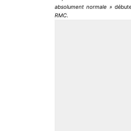
absolument normale »
début
RMC
.