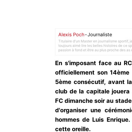
Alexis Poch
-
Journaliste
Titulaire d'un Master en journalisme sportif, 
toujours aimé lire les belles histoires de ce sp
passion à fond et être au plus proche des as d
En s'imposant face au RC
officiellement son 14ème 
5ème consécutif, avant la
club de la capitale jouera
FC dimanche soir au stade 
d'organiser une cérémon
hommes de Luis Enrique. 
cette oreille.