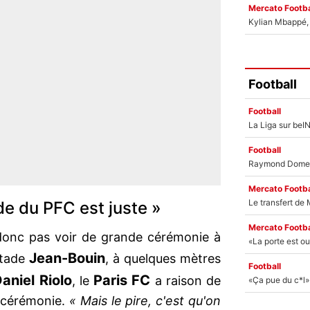
Mercato Footba
Kylian Mbappé, u
Football
Football
Football
Mercato Footba
ude du PFC est juste »
Mercato Footba
 donc pas voir de grande cérémonie à
Jean-Bouin
stade
, à quelques mètres
Football
aniel Riolo
Paris FC
, le
a raison de
e cérémonie.
« Mais le pire, c'est qu'on