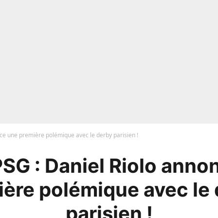
nce une première polémique avec le derby parisien !
PSG : Daniel Riolo anno
ère polémique avec le
parisien !