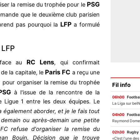
PSG
ser la remise du trophée pour le
emande que le deuxième club parisien
LFP
rend pas pourquoi la
a formulé
a LFP
RC Lens
face au
, qui confirmait
Paris FC
de la capitale, le
a reçu une
P
pour organiser la remise du trophée
Fil info
PSG
à l'issue de la rencontre de la
06h00
Footbal
 Ligue 1 entre les deux équipes. Le
 également aborder, et je le fais tout
04h00
Footbal
r demain ou après-demain une petite
s FC refuse d'organiser la remise du
02h30
Rugby
an Bouin. Décision que je trouve