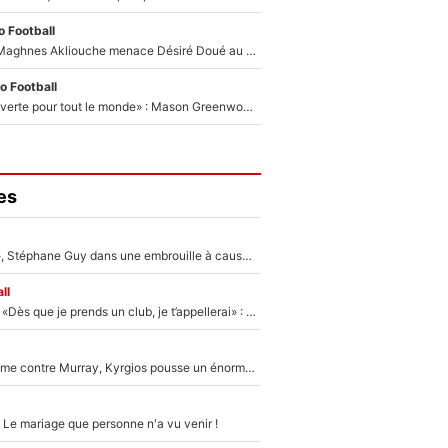
 Football
Le transfert de Maghnes Akliouche menace Désiré Doué au PSG : «Je valide à 200%»
o Football
«La porte est ouverte pour tout le monde» : Mason Greenwood et Pierre-Emerick Aubameyang ont quitté l'OM, Amine Gouiri balance sur la suite du mercato et sur la réaction du vestiaire !
es
«Détester à vie», Stéphane Guy dans une embrouille à cause du PSG !
ll
Mercato - OM - «Dès que je prends un club, je t’appellerai» : La promesse de Marcelino au moment de claquer la porte
Victime de racisme contre Murray, Kyrgios pousse un énorme coup de gueule !
 Le mariage que personne n'a vu venir !