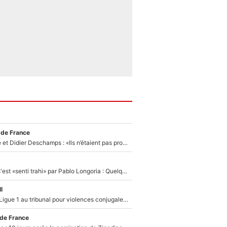
 de France
Zinédine Zidane et Didier Deschamps : «Ils n’étaient pas proches», les confidences d’un membre de l’équipe de France 1998 sur leur relation spéciale
Medhi Benatia s'est «senti trahi» par Pablo Longoria : Quelques semaines après son départ, l'ancien directeur de football de l'OM règle ses comptes
l
Des terrains de Ligue 1 au tribunal pour violences conjugales : Un arbitre français encourt une peine de 18 mois de prison !
 de France