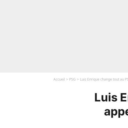
Accueil
PSG
Luis Enrique change tout au P
Luis 
appe