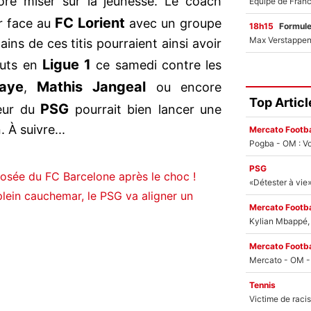
re miser sur la jeunesse. Le coach
FC Lorient
r face au
avec un groupe
18h15
Formul
ins de ces titis pourraient ainsi avoir
Ligue 1
buts en
ce samedi contre les
aye
Mathis Jangeal
,
ou encore
Top Articl
PSG
neur du
pourrait bien lancer une
 À suivre...
Mercato Footba
Pogba - OM : Vo
PSG
s osée du FC Barcelone après le choc !
plein cauchemar, le PSG va aligner un
Mercato Footba
Kylian Mbappé, u
Mercato Footba
Tennis