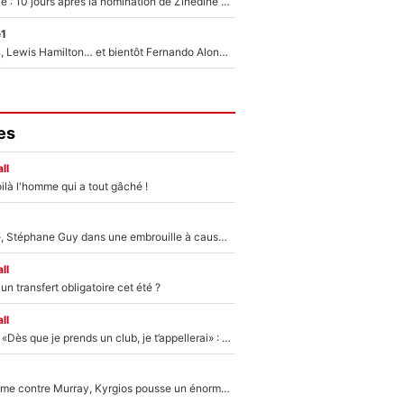
Equipe de France : 10 jours après la nomination de Zinedine Zidane, c'est au tour de son fils de prendre un nouveau départ !
e1
Max Verstappen, Lewis Hamilton… et bientôt Fernando Alonso ? Le classement des pilotes les mieux payés en Formule 1 risque de changer !
es
ll
ilà l'homme qui a tout gâché !
«Détester à vie», Stéphane Guy dans une embrouille à cause du PSG !
ll
n transfert obligatoire cet été ?
ll
Mercato - OM - «Dès que je prends un club, je t’appellerai» : La promesse de Marcelino au moment de claquer la porte
Victime de racisme contre Murray, Kyrgios pousse un énorme coup de gueule !