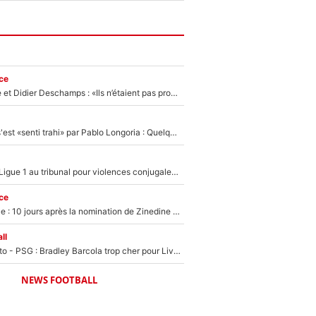
ce
Zinédine Zidane et Didier Deschamps : «Ils n’étaient pas proches», les confidences d’un membre de l’équipe de France 1998 sur leur relation spéciale
Medhi Benatia s'est «senti trahi» par Pablo Longoria : Quelques semaines après son départ, l'ancien directeur de football de l'OM règle ses comptes
Des terrains de Ligue 1 au tribunal pour violences conjugales : Un arbitre français encourt une peine de 18 mois de prison !
ce
Equipe de France : 10 jours après la nomination de Zinedine Zidane, c'est au tour de son fils de prendre un nouveau départ !
ll
EXCLU - Mercato - PSG : Bradley Barcola trop cher pour Liverpool
NEWS FOOTBALL