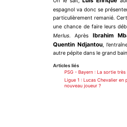
Luis Enrique
On le sait,
ado
espagnol va donc se présente
particulièrement remanié. Certa
une chance de faire leurs dé
Ibrahim Mb
Merlus
. Après
Quentin Ndjantou
, l’entraî
autre pépite dans le grand bain.
Articles liés
PSG - Bayern : La sortie trè
Ligue 1 : Lucas Chevalier en 
nouveau joueur ?