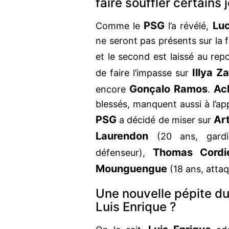
faire souffler certains 
PSG
Luc
Comme le
l’a révélé,
ne seront pas présents sur la f
et le second est laissé au rep
Illya Z
de faire l’impasse sur
Gonçalo Ramos
Ac
encore
.
blessés, manquent aussi à l’app
PSG
Ar
a décidé de miser sur
Laurendon
(20 ans, gard
Thomas Cordi
défenseur),
Mounguengue
(18 ans, attaq
Une nouvelle pépite du
Luis Enrique ?