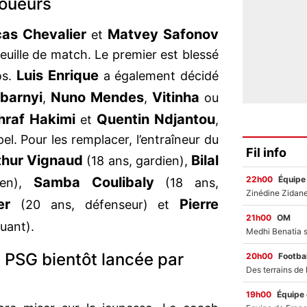
joueurs
as Chevalier
Matvey Safonov
et
euille de match. Le premier est blessé
Luis Enrique
os.
a également décidé
abarnyi
Nuno Mendes
Vitinha
,
,
ou
hraf Hakimi
Quentin Ndjantou
et
,
el. Pour les remplacer, l’entraîneur du
Fil info
thur Vignaud
Bilal
(18 ans, gardien),
22h00
Équipe
Samba Coulibaly
ien),
(18 ans,
er
Pierre
(20 ans, défenseur) et
21h00
OM
uant).
 PSG bientôt lancée par
20h00
Footbal
19h00
Équipe