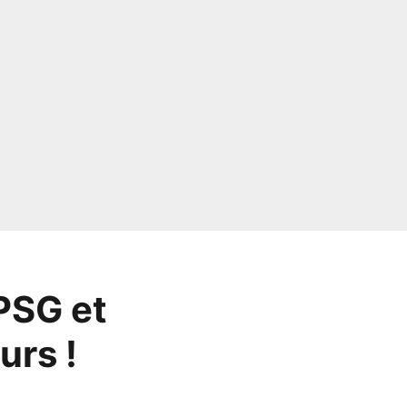
PSG et
urs !