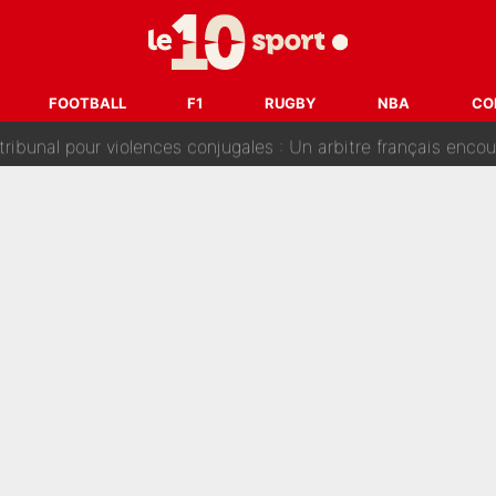
s : «Ils n’étaient pas proches», les confidences d’un membre de l’équipe d
 par Pablo Longoria : Quelques semaines après son départ, l'ancien directe
FOOTBALL
F1
RUGBY
NBA
CO
tribunal pour violences conjugales : Un arbitre français encou
après la nomination de Zinedine Zidane, c'est au tour de son fi
 et bientôt Fernando Alonso ? Le classement des pilotes les mieux p