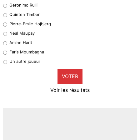
Leonardo Balerdi
Geronimo Rulli
32%
Quinten Timber
Geronimo Rulli
Pierre-Emile Hojbjerg
5%
Neal Maupay
Quinten Timber
Amine Harit
1%
Faris Moumbagna
Pierre-Emile Hojbjerg
Un autre joueur
9%
VOTER
Neal Maupay
4%
Voir les résultats
Amine Harit
3%
Faris Moumbagna
4%
Un autre joueur