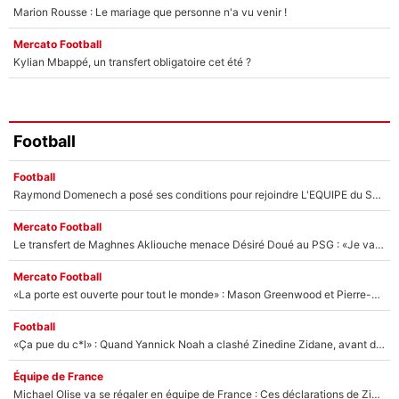
Marion Rousse : Le mariage que personne n'a vu venir !
Mercato Football
Kylian Mbappé, un transfert obligatoire cet été ?
Football
Football
Raymond Domenech a posé ses conditions pour rejoindre L'EQUIPE du Soir : Il refuse de faire l'émission avec un autre chroniqueur !
Mercato Football
Le transfert de Maghnes Akliouche menace Désiré Doué au PSG : «Je valide à 200%»
Mercato Football
«La porte est ouverte pour tout le monde» : Mason Greenwood et Pierre-Emerick Aubameyang ont quitté l'OM, Amine Gouiri balance sur la suite du mercato et sur la réaction du vestiaire !
Football
«Ça pue du c*l» : Quand Yannick Noah a clashé Zinedine Zidane, avant de se faire recadrer par le nouveau sélectionneur de l'équipe de France !
Équipe de France
Michael Olise va se régaler en équipe de France : Ces déclarations de Zinedine Zidane qui prouvent qu'il va tout miser sur la star du Bayern Munich !