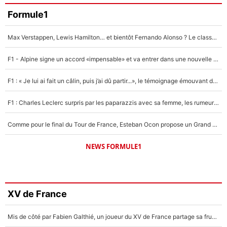
Formule1
Max Verstappen, Lewis Hamilton… et bientôt Fernando Alonso ? Le classement des pilotes les mieux payés en Formule 1 risque de changer !
F1 - Alpine signe un accord «impensable» et va entrer dans une nouvelle dimension : Grande nouvelle pour Pierre Gasly !
F1 : « Je lui ai fait un câlin, puis j’ai dû partir...», le témoignage émouvant de Max Verstappen sur sa fille
F1 : Charles Leclerc surpris par les paparazzis avec sa femme, les rumeurs étaient vraies !
Comme pour le final du Tour de France, Esteban Ocon propose un Grand Prix de Formule 1 à Paris : «Autour de l’Arc de Triomphe, ce serait génial» !
NEWS FORMULE1
XV de France
Mis de côté par Fabien Galthié, un joueur du XV de France partage sa frustration : «ils ne me l’ont pas dit tout de suite»