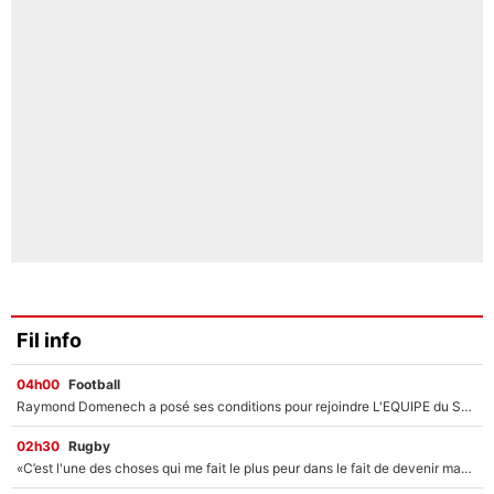
Fil info
04h00
Football
Raymond Domenech a posé ses conditions pour rejoindre L'EQUIPE du Soir : Il refuse de faire l'émission avec un autre chroniqueur !
02h30
Rugby
«C’est l'une des choses qui me fait le plus peur dans le fait de devenir maman» : En couple avec Antoine Dupont, Iris Mittenaere s'inquiète déjà pour ses futurs enfants !