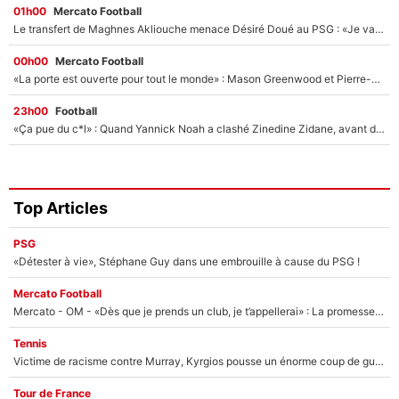
01h00
Mercato Football
Le transfert de Maghnes Akliouche menace Désiré Doué au PSG : «Je valide à 200%»
00h00
Mercato Football
«La porte est ouverte pour tout le monde» : Mason Greenwood et Pierre-Emerick Aubameyang ont quitté l'OM, Amine Gouiri balance sur la suite du mercato et sur la réaction du vestiaire !
23h00
Football
«Ça pue du c*l» : Quand Yannick Noah a clashé Zinedine Zidane, avant de se faire recadrer par le nouveau sélectionneur de l'équipe de France !
Top Articles
PSG
«Détester à vie», Stéphane Guy dans une embrouille à cause du PSG !
Mercato Football
Mercato - OM - «Dès que je prends un club, je t’appellerai» : La promesse de Marcelino au moment de claquer la porte
Tennis
Victime de racisme contre Murray, Kyrgios pousse un énorme coup de gueule !
Tour de France