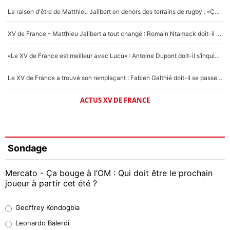
La raison d'être de Matthieu Jalibert en dehors des terrains de rugby : «Ça m'atteint autant que si tu touches à un membre de ma famille»
XV de France - Matthieu Jalibert a tout changé : Romain Ntamack doit-il s’inquiéter pour sa place à un an de la Coupe du monde ?
«Le XV de France est meilleur avec Lucu» : Antoine Dupont doit-il s’inquiéter pour sa place ?
Le XV de France a trouvé son remplaçant : Fabien Galthié doit-il se passer d'Antoine Dupont ?
ACTUS XV DE FRANCE
Sondage
Mercato - Ça bouge à l’OM : Qui doit être le prochain
joueur à partir cet été ?
Geoffrey Kondogbia
Geoffrey Kondogbia
38%
Leonardo Balerdi