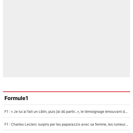
Formule1
F1 : « Je lui ai fait un câlin, puis j’ai dû partir...», le témoignage émouvant de Max Verstappen sur sa fille
F1 : Charles Leclerc surpris par les paparazzis avec sa femme, les rumeurs étaient vraies !