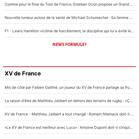
Comme pour le final du Tour de France, Esteban Ocon propose un Grand Prix de Formule 1 à Paris : «Autour de l’Arc de Triomphe, ce serait génial» !
Nouvelle rumeur autour de la santé de Michael Schumacher : Sa femme Corinna sort du silence
F1 - Lewis Hamilton victime de harcèlement, la discipline qui lui a évité le pire : «J'aurais probablement mal tourné»
NEWS FORMULE1
XV de France
Mis de côté par Fabien Galthié, un joueur du XV de France partage sa frustration : «ils ne me l’ont pas dit tout de suite»
La raison d'être de Matthieu Jalibert en dehors des terrains de rugby : «Ça m'atteint autant que si tu touches à un membre de ma famille»
XV de France - Matthieu Jalibert a tout changé : Romain Ntamack doit-il s’inquiéter pour sa place à un an de la Coupe du monde ?
«Le XV de France est meilleur avec Lucu» : Antoine Dupont doit-il s’inquiéter pour sa place ?