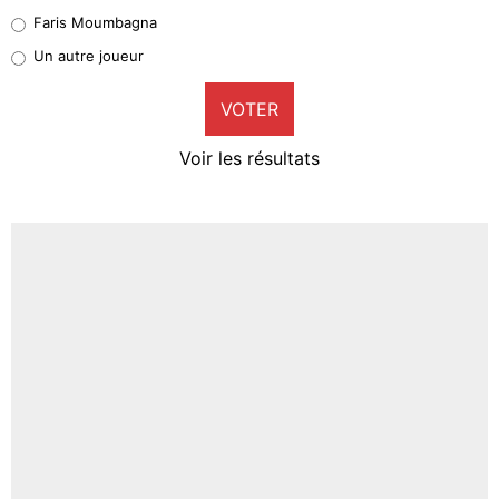
1%
Faris Moumbagna
Pierre-Emile Hojbjerg
Un autre joueur
9%
VOTER
Neal Maupay
4%
Voir les résultats
Amine Harit
3%
Faris Moumbagna
5%
Un autre joueur
5%
1518 personnes ont participé aux votes.