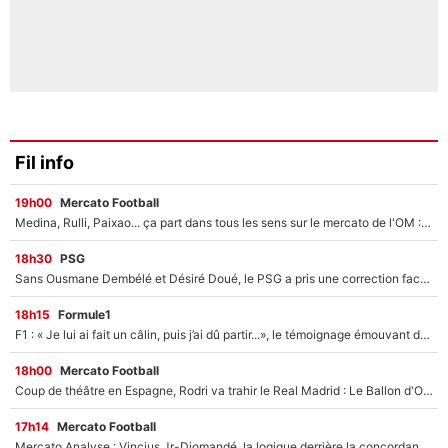
Fil info
19h00
Mercato Football
Medina, Rulli, Paixao... ça part dans tous les sens sur le mercato de l'OM : Frank McCourt va enfin récupérer l'argent qu'il attend ?
18h30
PSG
Sans Ousmane Dembélé et Désiré Doué, le PSG a pris une correction face à Majorque : Luis Enrique attend avec impatience des renforts !
18h15
Formule1
F1 : « Je lui ai fait un câlin, puis j’ai dû partir...», le témoignage émouvant de Max Verstappen sur sa fille
18h00
Mercato Football
Coup de théâtre en Espagne, Rodri va trahir le Real Madrid : Le Ballon d'Or a choisi de signer au FC Barcelone !
17h14
Mercato Football
Mercato Analyse : Vincius Jr-Diomandé, la logique derrière la concordance des temps