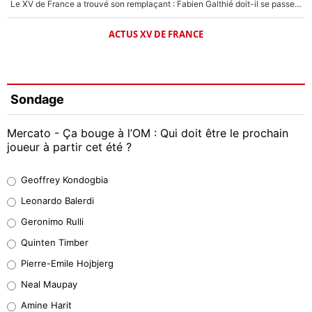
Le XV de France a trouvé son remplaçant : Fabien Galthié doit-il se passer d'Antoine Dupont ?
ACTUS XV DE FRANCE
Sondage
Mercato - Ça bouge à l’OM : Qui doit être le prochain
joueur à partir cet été ?
Geoffrey Kondogbia
Geoffrey Kondogbia
38%
Leonardo Balerdi
Leonardo Balerdi
Geronimo Rulli
32%
Quinten Timber
Geronimo Rulli
Pierre-Emile Hojbjerg
5%
Neal Maupay
Quinten Timber
Amine Harit