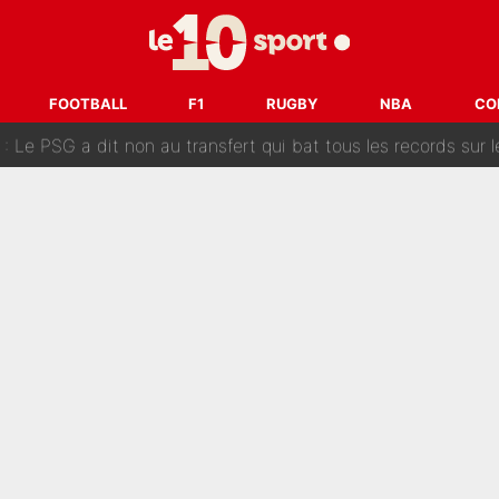
 «impensable» et va entrer dans une nouvelle dimension : Gra
L'OM fait une offre pour recruter un ancien joueur du PSG... et
FOOTBALL
F1
RUGBY
NBA
CO
Le PSG a dit non au transfert qui bat tous les records sur 
e des ravages à Marseille : L’OM a placé 12 joueurs sur le marché des transferts… 
sa signature au PSG : Voilà les coulisses de son transfert 