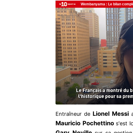
Lionel
Messi
Entraîneur de
Mauricio
Pochettino
s'est l
Gary
Neville
sur sa gestion