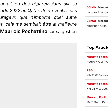
 aurait eu des répercussions sur sa
00h00
Mercat
onde 2022 au Qatar. Je ne voulais pas
ourageux que n’importe quel autre
23h00
Mercat
t, cela me semblait être la meilleure
Mauricio
Pochettino
e
sur sa gestion
Top Articl
Mercato Footba
Pogba - OM : Vo
PSG
Mercato Footba
Kylian Mbappé, u
Mercato Footba