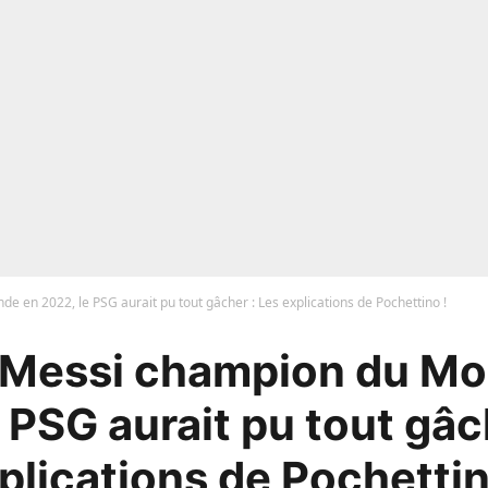
e en 2022, le PSG aurait pu tout gâcher : Les explications de Pochettino !
 Messi champion du M
 PSG aurait pu tout gâc
plications de Pochettin