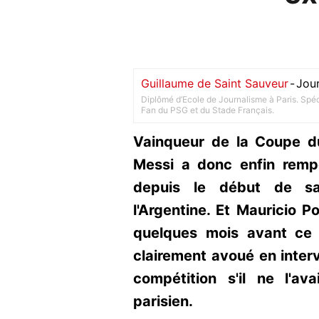
Guillaume de Saint Sauveur
-
Jour
Diplômé d’Ecole de Journalisme à Paris. Spéci
Fan du PSG et du Stade Français.
Vainqueur de la Coupe d
Messi a donc enfin rempo
depuis le début de sa 
l'Argentine. Et Mauricio Po
quelques mois avant ce 
clairement avoué en interv
compétition s'il ne l'a
parisien.