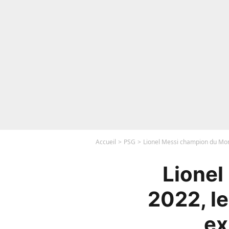
Accueil
PSG
Lionel Messi champion du Mond
Lionel
2022, le
ex