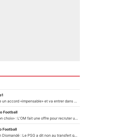
e1
F1 - Alpine signe un accord «impensable» et va entrer dans une nouvelle dimension : Grande nouvelle pour Pierre Gasly !
o Football
«C’est un très bon choix» : L'OM fait une offre pour recruter un ancien joueur du PSG... et c'est validé dans l'After Foot !
 Football
140M€ pour Yan Diomandé : Le PSG a dit non au transfert qui bat tous les records sur le mercato