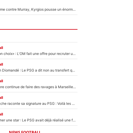
Victime de racisme contre Murray, Kyrgios pousse un énorme coup de gueule !
ll
«C’est un très bon choix» : L'OM fait une offre pour recruter un ancien joueur du PSG... et c'est validé dans l'After Foot !
ll
140M€ pour Yan Diomandé : Le PSG a dit non au transfert qui bat tous les records sur le mercato
ll
La crise financière continue de faire des ravages à Marseille : L’OM a placé 12 joueurs sur le marché des transferts… et ça pourrait lui rapporter près de 100M€ !
ll
Maghnes Akliouche raconte sa signature au PSG : Voilà les coulisses de son transfert de rêve à 50M€
ll
250M€ pour signer une star : Le PSG avait déjà réalisé une folie sur le mercato bien avant Neymar !
NEWS FOOTBALL