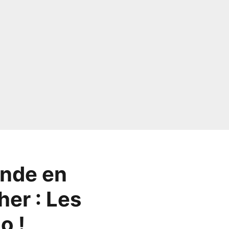
onde en
her : Les
o !