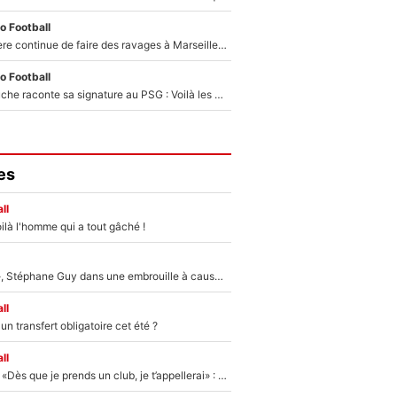
o Football
La crise financière continue de faire des ravages à Marseille : L’OM a placé 12 joueurs sur le marché des transferts… et ça pourrait lui rapporter près de 100M€ !
o Football
Maghnes Akliouche raconte sa signature au PSG : Voilà les coulisses de son transfert de rêve à 50M€
es
ll
ilà l'homme qui a tout gâché !
«Détester à vie», Stéphane Guy dans une embrouille à cause du PSG !
ll
n transfert obligatoire cet été ?
ll
Mercato - OM - «Dès que je prends un club, je t’appellerai» : La promesse de Marcelino au moment de claquer la porte