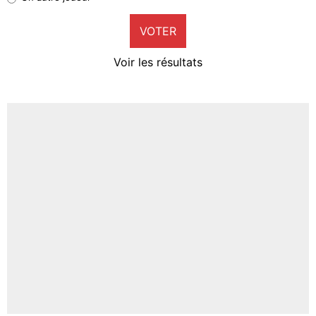
9%
VOTER
Neal Maupay
4%
Voir les résultats
Amine Harit
3%
Faris Moumbagna
4%
Un autre joueur
5%
1625 personnes ont participé aux votes.