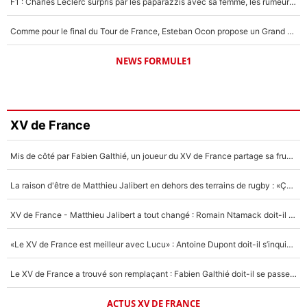
F1 : Charles Leclerc surpris par les paparazzis avec sa femme, les rumeurs étaient vraies !
Comme pour le final du Tour de France, Esteban Ocon propose un Grand Prix de Formule 1 à Paris : «Autour de l’Arc de Triomphe, ce serait génial» !
NEWS FORMULE1
XV de France
Mis de côté par Fabien Galthié, un joueur du XV de France partage sa frustration : «ils ne me l’ont pas dit tout de suite»
La raison d'être de Matthieu Jalibert en dehors des terrains de rugby : «Ça m'atteint autant que si tu touches à un membre de ma famille»
XV de France - Matthieu Jalibert a tout changé : Romain Ntamack doit-il s’inquiéter pour sa place à un an de la Coupe du monde ?
«Le XV de France est meilleur avec Lucu» : Antoine Dupont doit-il s’inquiéter pour sa place ?
Le XV de France a trouvé son remplaçant : Fabien Galthié doit-il se passer d'Antoine Dupont ?
ACTUS XV DE FRANCE