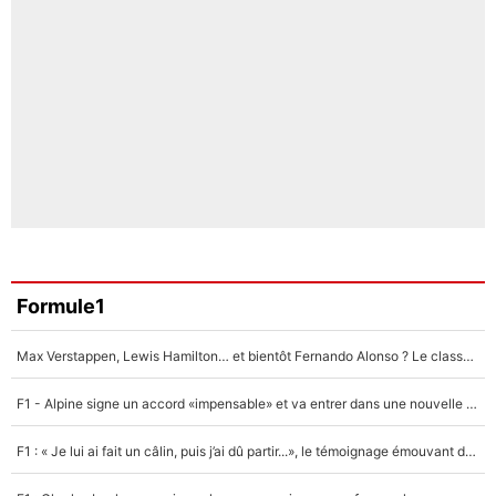
Formule1
Max Verstappen, Lewis Hamilton… et bientôt Fernando Alonso ? Le classement des pilotes les mieux payés en Formule 1 risque de changer !
F1 - Alpine signe un accord «impensable» et va entrer dans une nouvelle dimension : Grande nouvelle pour Pierre Gasly !
F1 : « Je lui ai fait un câlin, puis j’ai dû partir...», le témoignage émouvant de Max Verstappen sur sa fille