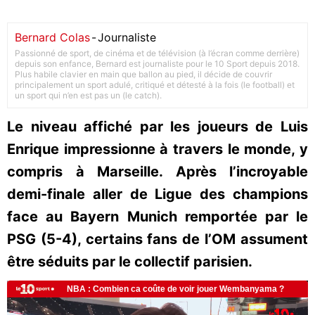
Bernard Colas
-
Journaliste
Passionné de sport, de cinéma et de télévision (à l’écran comme derrière)
depuis son enfance, Bernard est journaliste pour le 10 Sport depuis 2018.
Plus habile clavier en main que ballon au pied, il décide de couvrir
principalement un sport adulé, critiqué et détesté à la fois (le football) et
un sport qui n’en est pas un (le catch).
Le niveau affiché par les joueurs de Luis
Enrique impressionne à travers le monde, y
compris à Marseille. Après l’incroyable
demi-finale aller de Ligue des champions
face au Bayern Munich remportée par le
PSG (5-4), certains fans de l’OM assument
être séduits par le collectif parisien.