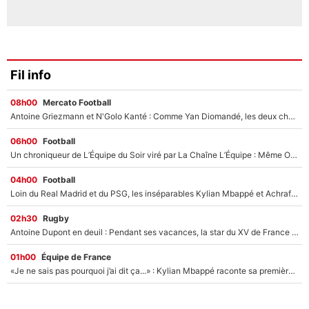
Fil info
08h00
Mercato Football
Antoine Griezmann et N'Golo Kanté : Comme Yan Diomandé, les deux champions du monde ont refusé de signer au PSG !
06h00
Football
Un chroniqueur de L’Équipe du Soir viré par La Chaîne L’Équipe : Même Olivier Ménard n’avait pas pu empêcher son départ, «je l’ai appris sur Twitter, je l’ai vécu assez mal»
04h00
Football
Loin du Real Madrid et du PSG, les inséparables Kylian Mbappé et Achraf Hakimi changent d'équipe le temps d'une journée !
02h30
Rugby
Antoine Dupont en deuil : Pendant ses vacances, la star du XV de France a perdu sa grand-mère
01h00
Équipe de France
«Je ne sais pas pourquoi j’ai dit ça...» : Kylian Mbappé raconte sa première rencontre avec Zinédine Zidane (et c’est très drôle)