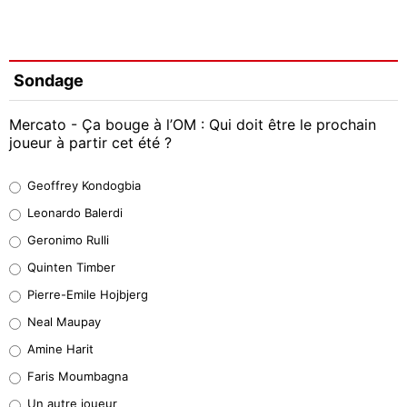
Sondage
Mercato - Ça bouge à l’OM : Qui doit être le prochain
joueur à partir cet été ?
Geoffrey Kondogbia
Geoffrey Kondogbia
38%
Leonardo Balerdi
Leonardo Balerdi
Geronimo Rulli
32%
Quinten Timber
Geronimo Rulli
Pierre-Emile Hojbjerg
5%
Neal Maupay
Quinten Timber
Amine Harit
1%
Faris Moumbagna
Pierre-Emile Hojbjerg
Un autre joueur