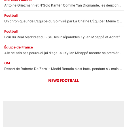
Antoine Griezmann et N'Golo Kanté : Comme Yan Diomandé, les deux champions du monde ont refusé de signer au PSG !
Football
Un chroniqueur de L’Équipe du Soir viré par La Chaîne L’Équipe : Même Olivier Ménard n’avait pas pu empêcher son départ, «je l’ai appris sur Twitter, je l’ai vécu assez mal»
Football
Loin du Real Madrid et du PSG, les inséparables Kylian Mbappé et Achraf Hakimi changent d'équipe le temps d'une journée !
Équipe de France
«Je ne sais pas pourquoi j’ai dit ça...» : Kylian Mbappé raconte sa première rencontre avec Zinédine Zidane (et c’est très drôle)
OM
Départ de Roberto De Zerbi - Medhi Benatia s'est battu pendant six mois pour le retenir à l'OM, le PSG a été le naufrage de trop : «Je pars avec toi»
NEWS FOOTBALL