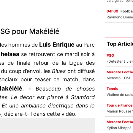
04h00
Footbal
PSG pour Makélélé
Top Articl
Luis Enrique
e des hommes de
au Parc
helsea
se retrouvent ce mardi soir à
PSG
es de finale retour de la Ligue des
du coup d’envoi, les
Blues
ont diffusé
Mercato Footba
 sociaux pour teaser ce match, dans
akélélé
. «
Beaucoup de choses
Tennis
es. Le décor est planté à Stamford
. Et une ambiance électrique dans le
Tour de France
Marion Rousse :
, déclare-t-il dans cette vidéo.
Mercato Footba
Kylian Mbappé, u