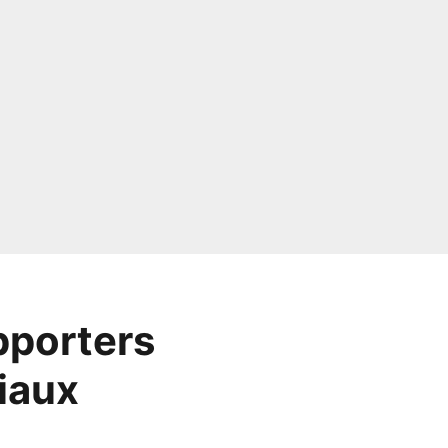
pporters
iaux