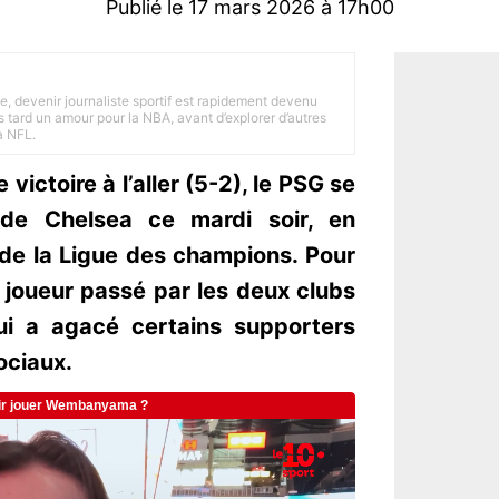
Publié le 17 mars 2026 à 17h00
e, devenir journaliste sportif est rapidement devenu
 tard un amour pour la NBA, avant d’explorer d’autres
a NFL.
victoire à l’aller (5-2), le PSG se
 de Chelsea ce mardi soir, en
 de la Ligue des champions. Pour
 joueur passé par les deux clubs
ui a agacé certains supporters
ociaux.