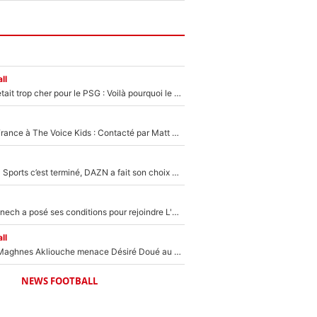
ll
Yan Diomandé était trop cher pour le PSG : Voilà pourquoi le Real Madrid a accepté de payer la somme record de 140M€ pour boucler son transfert !
De l'équipe de France à The Voice Kids : Contacté par Matt Pokora, Kylian Mbappé a accepté de jouer un rôle inédit sur TF1 !
La Liga sur beIN Sports c’est terminé, DAZN a fait son choix pour Benjamin Da Silva et Omar Da Fonseca !
Raymond Domenech a posé ses conditions pour rejoindre L'EQUIPE du Soir : Il refuse de faire l'émission avec un autre chroniqueur !
ll
Le transfert de Maghnes Akliouche menace Désiré Doué au PSG : «Je valide à 200%»
NEWS FOOTBALL