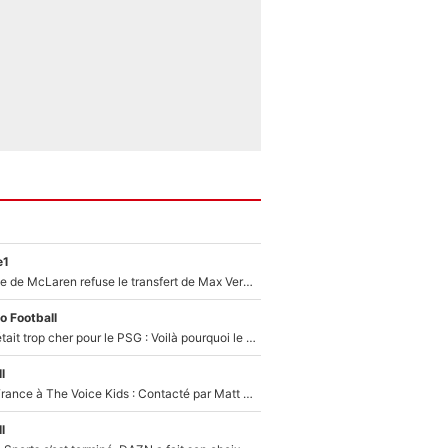
e1
F1 - Une légende de McLaren refuse le transfert de Max Verstappen qui pourrait «faire des vagues» et plomber l'ambiance dans l'équipe
o Football
Yan Diomandé était trop cher pour le PSG : Voilà pourquoi le Real Madrid a accepté de payer la somme record de 140M€ pour boucler son transfert !
l
De l'équipe de France à The Voice Kids : Contacté par Matt Pokora, Kylian Mbappé a accepté de jouer un rôle inédit sur TF1 !
l