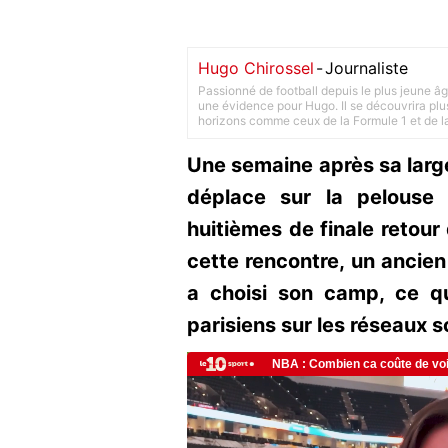
Hugo Chirossel
-
Journaliste
Passionné de football depuis le plus jeune âg
une évidence pour Hugo. Il se découvrira plus
horizons comme ceux de la Formule 1 et de l
Une semaine après sa large 
déplace sur la pelouse
huitièmes de finale retour
cette rencontre, un ancien
a choisi son camp, ce q
parisiens sur les réseaux s