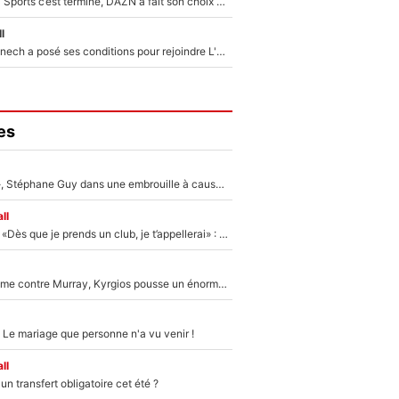
La Liga sur beIN Sports c’est terminé, DAZN a fait son choix pour Benjamin Da Silva et Omar Da Fonseca !
l
Raymond Domenech a posé ses conditions pour rejoindre L'EQUIPE du Soir : Il refuse de faire l'émission avec un autre chroniqueur !
es
«Détester à vie», Stéphane Guy dans une embrouille à cause du PSG !
ll
Mercato - OM - «Dès que je prends un club, je t’appellerai» : La promesse de Marcelino au moment de claquer la porte
Victime de racisme contre Murray, Kyrgios pousse un énorme coup de gueule !
 Le mariage que personne n'a vu venir !
ll
n transfert obligatoire cet été ?