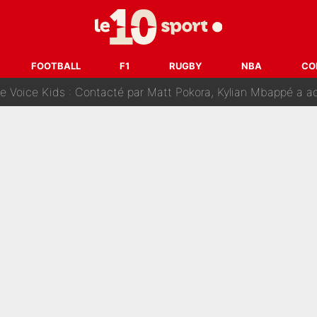
fuse le transfert de Max Verstappen qui pourrait «faire des vagues»
r le PSG : Voilà pourquoi le Real Madrid a accepté de payer la somme reco
FOOTBALL
F1
RUGBY
NBA
CO
Voice Kids : Contacté par Matt Pokora, Kylian Mbappé a accepté
est terminé, DAZN a fait son choix pour Benjamin Da Silva et
onditions pour rejoindre L'EQUIPE du Soir : Il refuse de faire l'