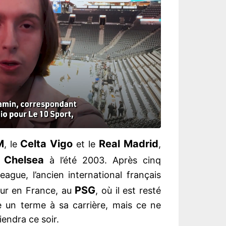
M
Celta Vigo
Real Madrid
, le
et le
,
Chelsea
t
à l’été 2003. Après cinq
ague, l’ancien international français
PSG
tour en France, au
, où il est resté
e un terme à sa carrière, mais ce ne
iendra ce soir.