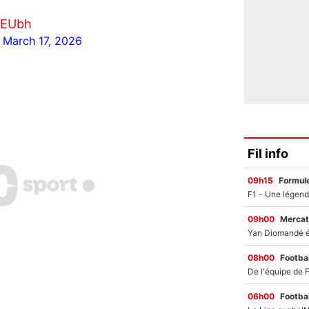
UEUbh
)
March 17, 2026
Fil info
09h15
Formul
09h00
Mercat
08h00
Footbal
06h00
Footbal