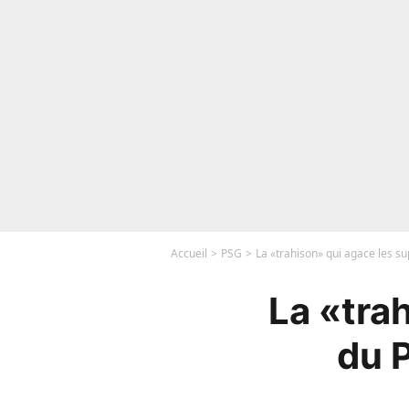
Accueil
PSG
La «trahison» qui agace les s
La «tra
du 