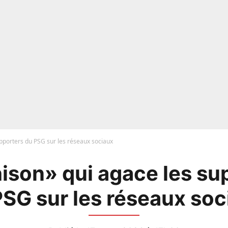
upporters du PSG sur les réseaux sociaux
hison» qui agace les su
PSG sur les réseaux soc