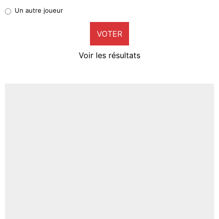
Pierre-Emile Hojbjerg
Un autre joueur
9%
VOTER
Neal Maupay
4%
Voir les résultats
Amine Harit
3%
Faris Moumbagna
5%
Un autre joueur
5%
1506 personnes ont participé aux votes.