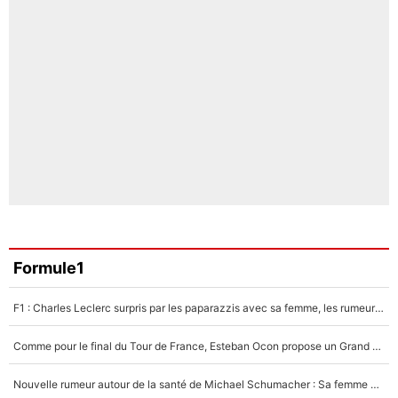
Formule1
F1 : Charles Leclerc surpris par les paparazzis avec sa femme, les rumeurs étaient vraies !
Comme pour le final du Tour de France, Esteban Ocon propose un Grand Prix de Formule 1 à Paris : «Autour de l’Arc de Triomphe, ce serait génial» !
Nouvelle rumeur autour de la santé de Michael Schumacher : Sa femme Corinna sort du silence