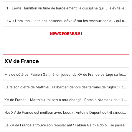
F1 - Lewis Hamilton victime de harcèlement, la discipline qui lui a évité le pire : «J'aurais probablement mal tourné»
Lewis Hamilton : Le talent inattendu dévoilé sur les réseaux sociaux qui a impressionné Kim Kardashian pendant leurs vacances en amoureux !
NEWS FORMULE1
XV de France
Mis de côté par Fabien Galthié, un joueur du XV de France partage sa frustration : «ils ne me l’ont pas dit tout de suite»
La raison d'être de Matthieu Jalibert en dehors des terrains de rugby : «Ça m'atteint autant que si tu touches à un membre de ma famille»
XV de France - Matthieu Jalibert a tout changé : Romain Ntamack doit-il s’inquiéter pour sa place à un an de la Coupe du monde ?
«Le XV de France est meilleur avec Lucu» : Antoine Dupont doit-il s’inquiéter pour sa place ?
Le XV de France a trouvé son remplaçant : Fabien Galthié doit-il se passer d'Antoine Dupont ?