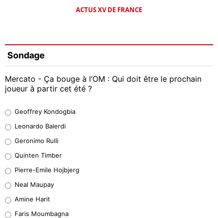
ACTUS XV DE FRANCE
Sondage
Mercato - Ça bouge à l’OM : Qui doit être le prochain
joueur à partir cet été ?
Geoffrey Kondogbia
Geoffrey Kondogbia
38%
Leonardo Balerdi
Leonardo Balerdi
Geronimo Rulli
32%
Quinten Timber
Geronimo Rulli
Pierre-Emile Hojbjerg
5%
Neal Maupay
Quinten Timber
Amine Harit
1%
Faris Moumbagna