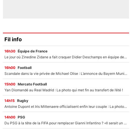
Fil info
16h30
Équipe de France
Le jour où Zinedine Zidane a fait craquer Didier Deschamps en équipe de France : «Je m’en suis voulu», l’ancien sélectionneur a regretté son geste !
16h00
Football
Scandale dans la vie privée de Michael Olise : L’annonce du Bayern Munich sur son enfant caché
15h00
Mercato Football
Yan Diomandé au Real Madrid : La photo qui met fin au transfert de l’été !
14h15
Rugby
Antoine Dupont et Iris Mittenaere officialisent enfin leur couple : La photo qui enflamme les réseaux sociaux
14h00
PSG
Du PSG à la tête de la FIFA pour remplacer Gianni Infantino ? «Il serait un mauvais président», le patron de la Liga s'attaque à Nasser Al-Khelaïfi !