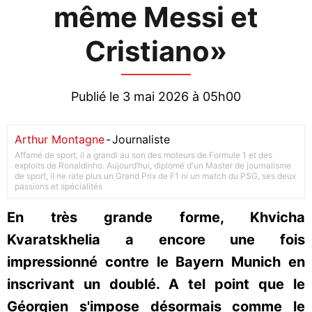
même Messi et
Cristiano»
Publié le 3 mai 2026 à 05h00
Arthur Montagne
-
Journaliste
Affamé de sport, il a grandi au son des moteurs de Formule 1 et des
exploits de Ronaldinho. Aujourd’hui, diplomé d'un Master de journalisme
de sport, il ne rate plus un Grand Prix de F1 ni un match du PSG, ses deux
passions et spécialités
En très grande forme, Khvicha
Kvaratskhelia a encore une fois
impressionné contre le Bayern Munich en
inscrivant un doublé. A tel point que le
Géorgien s'impose désormais comme le