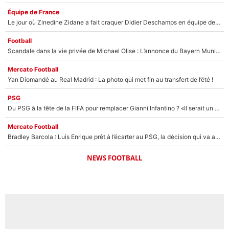
Équipe de France
Le jour où Zinedine Zidane a fait craquer Didier Deschamps en équipe de France : «Je m’en suis voulu», l’ancien sélectionneur a regretté son geste !
Football
Scandale dans la vie privée de Michael Olise : L’annonce du Bayern Munich sur son enfant caché
Mercato Football
Yan Diomandé au Real Madrid : La photo qui met fin au transfert de l’été !
PSG
Du PSG à la tête de la FIFA pour remplacer Gianni Infantino ? «Il serait un mauvais président», le patron de la Liga s'attaque à Nasser Al-Khelaïfi !
Mercato Football
Bradley Barcola : Luis Enrique prêt à l’écarter au PSG, la décision qui va accélérer son transfert à Liverpool ?
NEWS FOOTBALL