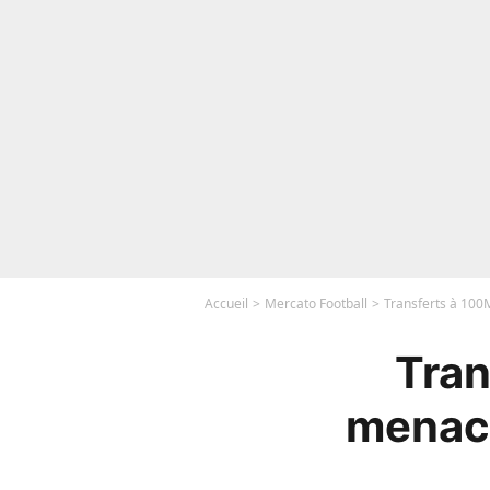
Accueil
Mercato Football
Transferts à 100M
Tran
menacé