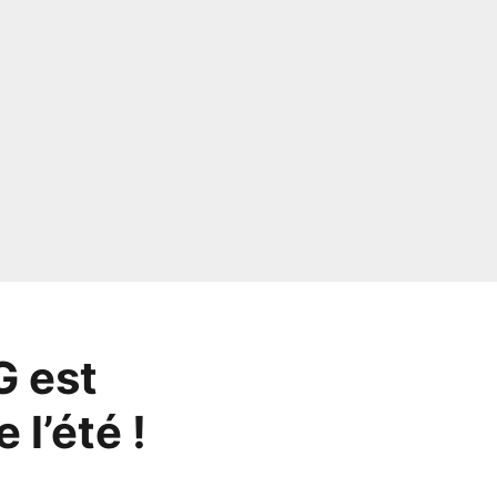
G est
l’été !