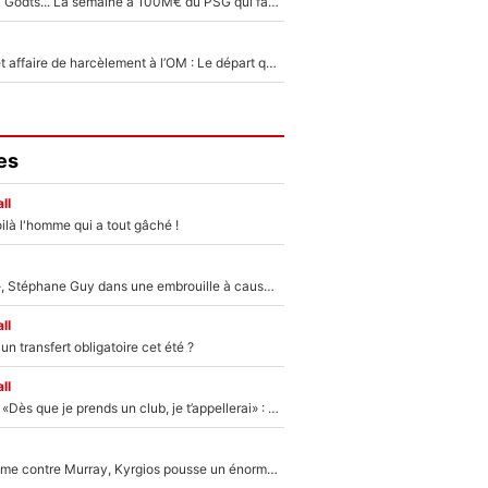
Akliouche, Mika Godts... La semaine à 100M€ du PSG qui fait basculer le mercato du PSG !
Climat toxique et affaire de harcèlement à l’OM : Le départ qui soulage le vestiaire de Bruno Genesio
es
ll
ilà l'homme qui a tout gâché !
«Détester à vie», Stéphane Guy dans une embrouille à cause du PSG !
ll
n transfert obligatoire cet été ?
ll
Mercato - OM - «Dès que je prends un club, je t’appellerai» : La promesse de Marcelino au moment de claquer la porte
Victime de racisme contre Murray, Kyrgios pousse un énorme coup de gueule !