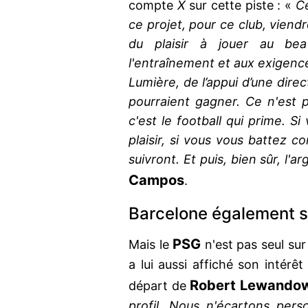
compte
X
sur cette piste : «
Ce
ce projet, pour ce club, viend
du plaisir à jouer au bea
l'entraînement et aux exigences
Lumière, de l’appui d’une direc
pourraient gagner. Ce n'est pa
c'est le football qui prime. S
plaisir, si vous vous battez co
suivront. Et puis, bien sûr, l'
Campos
.
Barcelone également s
PSG
Mais le
n'est pas seul su
a lui aussi affiché son intérê
Robert
Lewandow
départ de
profil. Nous n'écartons per