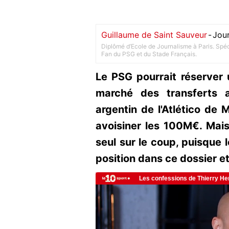
Guillaume de Saint Sauveur
-
Jour
Diplômé d’Ecole de Journalisme à Paris. Spéci
Fan du PSG et du Stade Français.
Le PSG pourrait réserver 
marché des transferts a
argentin de l'Atlético de M
avoisiner les 100M€. Mais 
seul sur le coup, puisque 
position dans ce dossier e