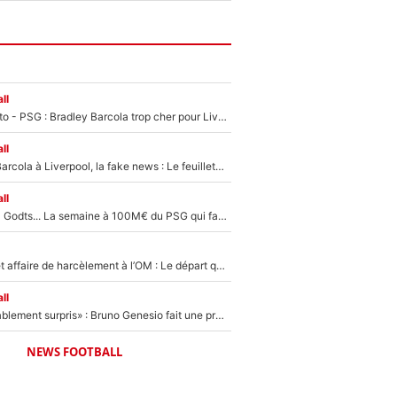
ll
EXCLU - Mercato - PSG : Bradley Barcola trop cher pour Liverpool
ll
PSG - Bradley Barcola à Liverpool, la fake news : Le feuilleton continue !
ll
Akliouche, Mika Godts... La semaine à 100M€ du PSG qui fait basculer le mercato du PSG !
Climat toxique et affaire de harcèlement à l’OM : Le départ qui soulage le vestiaire de Bruno Genesio
ll
«Très, très agréablement surpris» : Bruno Genesio fait une promesse pour la suite du mercato de l’OM et rassure les supporters
NEWS FOOTBALL