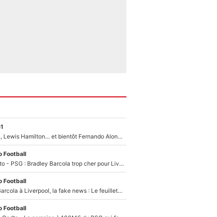
e1
Max Verstappen, Lewis Hamilton… et bientôt Fernando Alonso ? Le classement des pilotes les mieux payés en Formule 1 risque de changer !
 Football
EXCLU - Mercato - PSG : Bradley Barcola trop cher pour Liverpool
 Football
PSG - Bradley Barcola à Liverpool, la fake news : Le feuilleton continue !
 Football