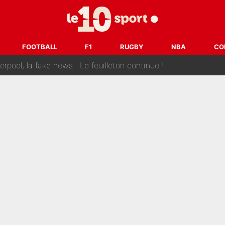
 et bientôt Fernando Alonso ? Le classement des pilotes les mieux p
dley Barcola trop cher pour Liverpool
FOOTBALL
F1
RUGBY
NBA
CO
rpool, la fake news : Le feuilleton continue !
a semaine à 100M€ du PSG qui fait basculer le mercato du PS
e harcèlement à l’OM : Le départ qui soulage le vestiaire de 