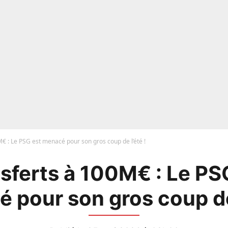
€ : Le PSG est menacé pour son gros coup de l’été !
sferts à 100M€ : Le PS
 pour son gros coup de 