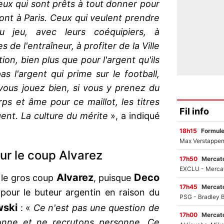
ux qui sont prêts à tout donner pour
ront à Paris. Ceux qui veulent prendre
u jeu, avec leurs coéquipiers, à
 de l'entraîneur, à profiter de la Ville
tion, bien plus que pour l'argent qu'ils
s l'argent qui prime sur le football,
i vous jouez bien, si vous y prenez du
rps et âme pour ce maillot, les titres
Fil info
argent. La culture du mérite
», a indiqué
18h15
Formul
ur le coup Alvarez
17h50
Mercato
Alvarez
Deco
r le gros coup
, puisque
17h45
Mercato
t pour le buteur argentin en raison du
ski
: «
Ce n'est pas une question de
17h00
Mercato
sonne et ne recrutons personne. Ce