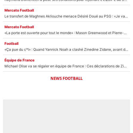
Mercato Football
Le transfert de Maghnes Akliouche menace Désiré Doué au PSG : «Je valide à 200%»
Mercato Football
«La porte est ouverte pour tout le monde» : Mason Greenwood et Pierre-Emerick Aubameyang ont quitté l'OM, Amine Gouiri balance sur la suite du mercato et sur la réaction du vestiaire !
Football
«Ça pue du c*l» : Quand Yannick Noah a clashé Zinedine Zidane, avant de se faire recadrer par le nouveau sélectionneur de l'équipe de France !
Équipe de France
Michael Olise va se régaler en équipe de France : Ces déclarations de Zinedine Zidane qui prouvent qu'il va tout miser sur la star du Bayern Munich !
NEWS FOOTBALL