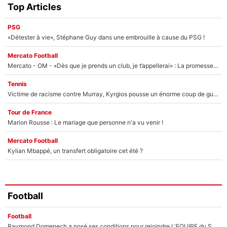
Top Articles
PSG
«Détester à vie», Stéphane Guy dans une embrouille à cause du PSG !
Mercato Football
Mercato - OM - «Dès que je prends un club, je t’appellerai» : La promesse de Marcelino au moment de claquer la porte
Tennis
Victime de racisme contre Murray, Kyrgios pousse un énorme coup de gueule !
Tour de France
Marion Rousse : Le mariage que personne n'a vu venir !
Mercato Football
Kylian Mbappé, un transfert obligatoire cet été ?
Football
Football
Raymond Domenech a posé ses conditions pour rejoindre L'EQUIPE du Soir : Il refuse de faire l'émission avec un autre chroniqueur !