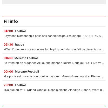
Fil info
04h00
Football
Raymond Domenech a posé ses conditions pour rejoindre L'EQUIPE du Soir : Il refuse de faire l'émission avec un autre chroniqueur !
02h30
Rugby
«C’est l'une des choses qui me fait le plus peur dans le fait de devenir maman» : En couple avec Antoine Dupont, Iris Mittenaere s'inquiète déjà pour ses futurs enfants !
01h00
Mercato Football
Le transfert de Maghnes Akliouche menace Désiré Doué au PSG : «Je valide à 200%»
00h00
Mercato Football
«La porte est ouverte pour tout le monde» : Mason Greenwood et Pierre-Emerick Aubameyang ont quitté l'OM, Amine Gouiri balance sur la suite du mercato et sur la réaction du vestiaire !
23h00
Football
«Ça pue du c*l» : Quand Yannick Noah a clashé Zinedine Zidane, avant de se faire recadrer par le nouveau sélectionneur de l'équipe de France !