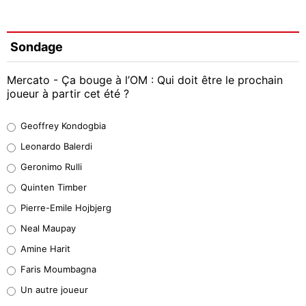
Sondage
Mercato - Ça bouge à l’OM : Qui doit être le prochain
joueur à partir cet été ?
Geoffrey Kondogbia
Geoffrey Kondogbia
38%
Leonardo Balerdi
Leonardo Balerdi
Geronimo Rulli
32%
Quinten Timber
Geronimo Rulli
Pierre-Emile Hojbjerg
5%
Neal Maupay
Quinten Timber
Amine Harit
1%
Faris Moumbagna
Pierre-Emile Hojbjerg
Un autre joueur
9%