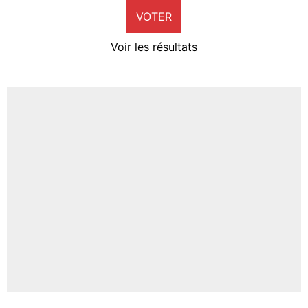
VOTER
Neal Maupay
4%
Voir les résultats
Amine Harit
3%
Faris Moumbagna
4%
Un autre joueur
5%
1664 personnes ont participé aux votes.