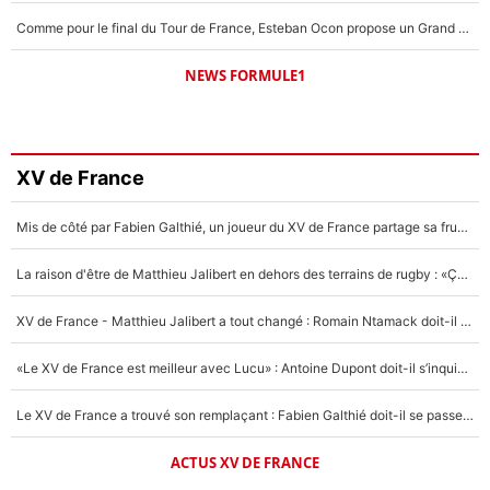
Comme pour le final du Tour de France, Esteban Ocon propose un Grand Prix de Formule 1 à Paris : «Autour de l’Arc de Triomphe, ce serait génial» !
NEWS FORMULE1
XV de France
Mis de côté par Fabien Galthié, un joueur du XV de France partage sa frustration : «ils ne me l’ont pas dit tout de suite»
La raison d'être de Matthieu Jalibert en dehors des terrains de rugby : «Ça m'atteint autant que si tu touches à un membre de ma famille»
XV de France - Matthieu Jalibert a tout changé : Romain Ntamack doit-il s’inquiéter pour sa place à un an de la Coupe du monde ?
«Le XV de France est meilleur avec Lucu» : Antoine Dupont doit-il s’inquiéter pour sa place ?
Le XV de France a trouvé son remplaçant : Fabien Galthié doit-il se passer d'Antoine Dupont ?
ACTUS XV DE FRANCE