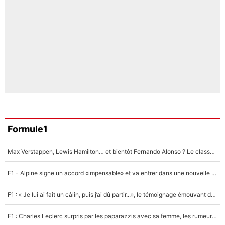
Formule1
Max Verstappen, Lewis Hamilton… et bientôt Fernando Alonso ? Le classement des pilotes les mieux payés en Formule 1 risque de changer !
F1 - Alpine signe un accord «impensable» et va entrer dans une nouvelle dimension : Grande nouvelle pour Pierre Gasly !
F1 : « Je lui ai fait un câlin, puis j’ai dû partir...», le témoignage émouvant de Max Verstappen sur sa fille
F1 : Charles Leclerc surpris par les paparazzis avec sa femme, les rumeurs étaient vraies !