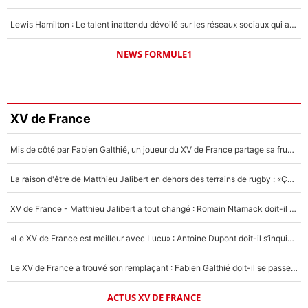
Lewis Hamilton : Le talent inattendu dévoilé sur les réseaux sociaux qui a impressionné Kim Kardashian pendant leurs vacances en amoureux !
NEWS FORMULE1
XV de France
Mis de côté par Fabien Galthié, un joueur du XV de France partage sa frustration : «ils ne me l’ont pas dit tout de suite»
La raison d'être de Matthieu Jalibert en dehors des terrains de rugby : «Ça m'atteint autant que si tu touches à un membre de ma famille»
XV de France - Matthieu Jalibert a tout changé : Romain Ntamack doit-il s’inquiéter pour sa place à un an de la Coupe du monde ?
«Le XV de France est meilleur avec Lucu» : Antoine Dupont doit-il s’inquiéter pour sa place ?
Le XV de France a trouvé son remplaçant : Fabien Galthié doit-il se passer d'Antoine Dupont ?
ACTUS XV DE FRANCE