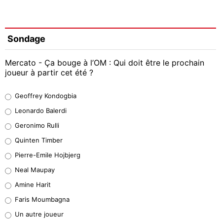
Sondage
Mercato - Ça bouge à l’OM : Qui doit être le prochain
joueur à partir cet été ?
Geoffrey Kondogbia
Geoffrey Kondogbia
38%
Leonardo Balerdi
Leonardo Balerdi
Geronimo Rulli
32%
Quinten Timber
Geronimo Rulli
Pierre-Emile Hojbjerg
4%
Neal Maupay
Quinten Timber
Amine Harit
1%
Faris Moumbagna
Pierre-Emile Hojbjerg
Un autre joueur
9%