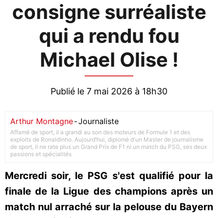
consigne surréaliste
qui a rendu fou
Michael Olise !
Publié le 7 mai 2026 à 18h30
Arthur Montagne
-
Journaliste
Affamé de sport, il a grandi au son des moteurs de Formule 1 et des
exploits de Ronaldinho. Aujourd’hui, diplomé d'un Master de journalisme
de sport, il ne rate plus un Grand Prix de F1 ni un match du PSG, ses deux
passions et spécialités
Mercredi soir, le PSG s'est qualifié pour la
finale de la Ligue des champions après un
match nul arraché sur la pelouse du Bayern