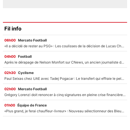
Fil info
06h00
Mercato Football
«Il a décidé de rester au PSG» : Les coulisses de la décision de Lucas Chevalier pour son transfert
04h00
Football
Après le dérapage de Nelson Monfort sur CNews, un ancien journaliste de France Télévisions relance la polémique sur les incendies en Gironde
02h30
Cyclisme
Paul Seixas chez UAE avec Tadej Pogacar : Le transfert qui effraie le peloton, «c’est la pire des choses qui puisse arriver»
02h00
Mercato Football
Grégory Lorenzi doit renoncer à cinq signatures en pleine crise financière : L’IA propose sept noms à l’OM pour un mercato réussi... à seulement 5M€ !
01h00
Équipe de France
«Plus grand, je ferai chauffeur-livreur» : Nouveau sélectionneur des Bleus, Zinédine Zidane s’était imaginé un avenir très différent lorsqu'il était enfant