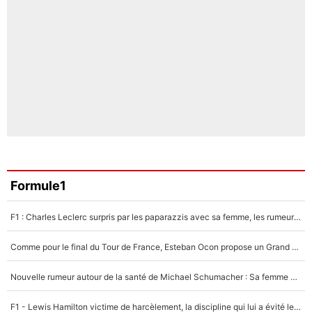
Formule1
F1 : Charles Leclerc surpris par les paparazzis avec sa femme, les rumeurs étaient vraies !
Comme pour le final du Tour de France, Esteban Ocon propose un Grand Prix de Formule 1 à Paris : «Autour de l’Arc de Triomphe, ce serait génial» !
Nouvelle rumeur autour de la santé de Michael Schumacher : Sa femme Corinna sort du silence
F1 - Lewis Hamilton victime de harcèlement, la discipline qui lui a évité le pire : «J'aurais probablement mal tourné»