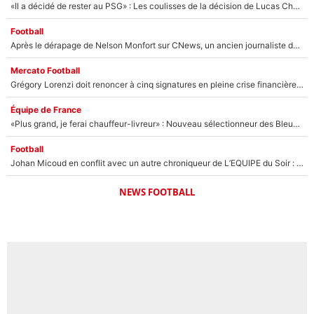
«Il a décidé de rester au PSG» : Les coulisses de la décision de Lucas Chevalier pour son transfert
Football
Après le dérapage de Nelson Monfort sur CNews, un ancien journaliste de France Télévisions relance la polémique sur les incendies en Gironde
Mercato Football
Grégory Lorenzi doit renoncer à cinq signatures en pleine crise financière : L’IA propose sept noms à l’OM pour un mercato réussi... à seulement 5M€ !
Équipe de France
«Plus grand, je ferai chauffeur-livreur» : Nouveau sélectionneur des Bleus, Zinédine Zidane s’était imaginé un avenir très différent lorsqu'il était enfant
Football
Johan Micoud en conflit avec un autre chroniqueur de L’EQUIPE du Soir : «Pendant un moment, je ne les ai pas remis ensemble dans l'émission»
NEWS FOOTBALL