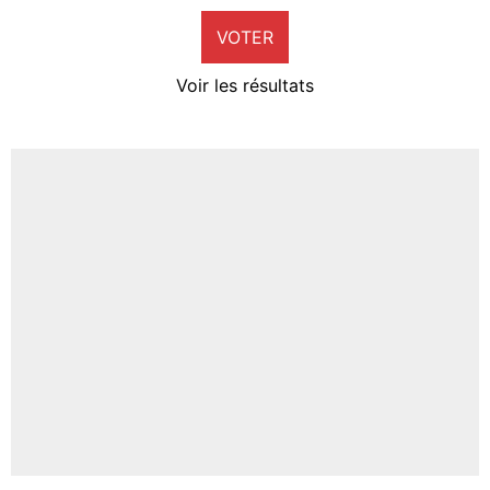
VOTER
Neal Maupay
4%
Voir les résultats
Amine Harit
3%
Faris Moumbagna
4%
Un autre joueur
5%
1462 personnes ont participé aux votes.