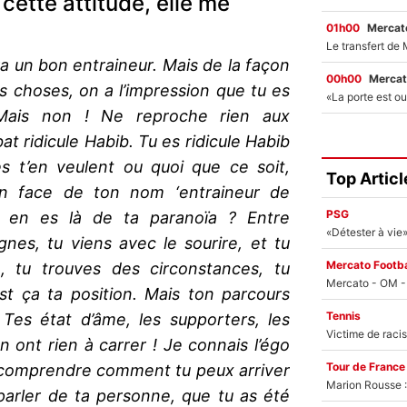
ette attitude, elle me
01h00
Mercato
ra un bon entraineur. Mais de la façon
00h00
Mercat
s choses, on a l’impression que tu es
 Mais non ! Ne reproche rien aux
bat ridicule Habib. Tu es ridicule Habib
es t’en veulent ou quoi que ce soit,
Top Articl
en face de ton nom ‘entraineur de
PSG
Tu en es là de ta paranoïa ? Entre
gnes, tu viens avec le sourire, et tu
Mercato Footba
, tu trouves des circonstances, tu
st ça ta position. Mais ton parcours
Tennis
. Tes état d’âme, les supporters, les
’en ont rien à carrer ! Je connais l’égo
Tour de France
 à comprendre comment tu peux arriver
Marion Rousse :
arler de ta personne, que tu as été