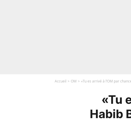
Accueil
OM
«Tu es arrivé à l’OM par chance
«Tu e
Habib B