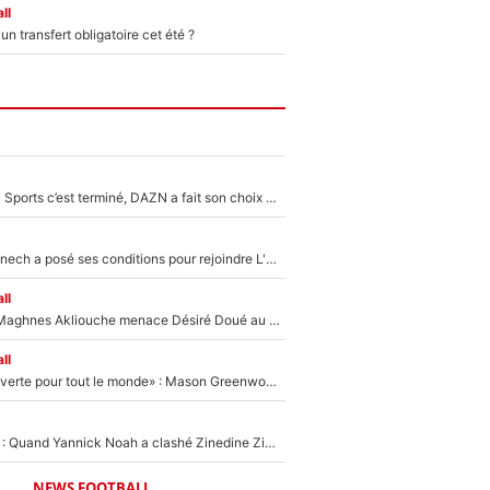
ll
n transfert obligatoire cet été ?
La Liga sur beIN Sports c’est terminé, DAZN a fait son choix pour Benjamin Da Silva et Omar Da Fonseca !
Raymond Domenech a posé ses conditions pour rejoindre L'EQUIPE du Soir : Il refuse de faire l'émission avec un autre chroniqueur !
ll
Le transfert de Maghnes Akliouche menace Désiré Doué au PSG : «Je valide à 200%»
ll
«La porte est ouverte pour tout le monde» : Mason Greenwood et Pierre-Emerick Aubameyang ont quitté l'OM, Amine Gouiri balance sur la suite du mercato et sur la réaction du vestiaire !
«Ça pue du c*l» : Quand Yannick Noah a clashé Zinedine Zidane, avant de se faire recadrer par le nouveau sélectionneur de l'équipe de France !
NEWS FOOTBALL