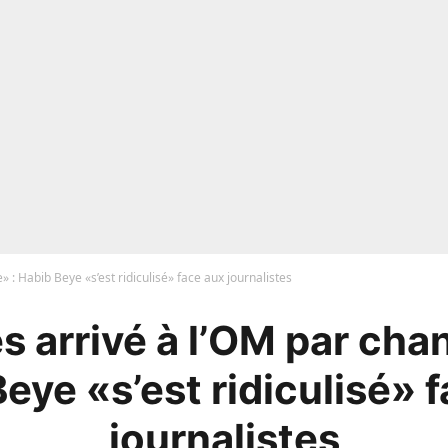
» : Habib Beye «s’est ridiculisé» face aux journalistes
s arrivé à l’OM par cha
eye «s’est ridiculisé» 
journalistes