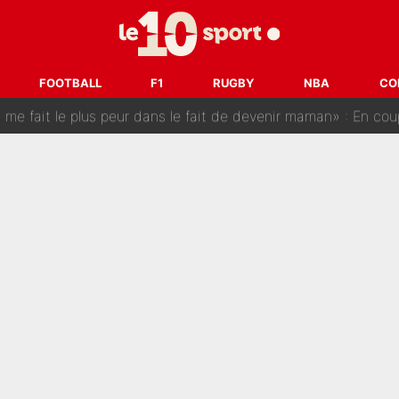
est terminé, DAZN a fait son choix pour Benjamin Da Silva et
onditions pour rejoindre L'EQUIPE du Soir : Il refuse de faire l'
FOOTBALL
F1
RUGBY
NBA
CO
 plus peur dans le fait de devenir maman» : En couple avec Antoine Dupont, Iris Mitte
kliouche menace Désiré Doué au PSG : «Je valide à 200%»
 : Mason Greenwood et Pierre-Emerick Aubameyang ont quitté l'OM, Amine Gouiri balance sur la 