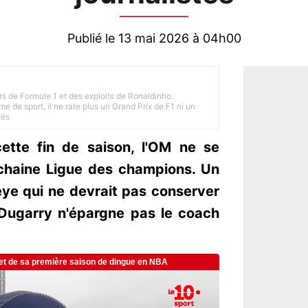
Publié le 13 mai 2026 à 04h00
rs de Formule 1 et des exploits de Ronaldinho.
e de sport, il ne rate plus un Grand Prix de F1 ni un
tés
cette fin de saison, l'OM ne se
ochaine Ligue des champions. Un
ye qui ne devrait pas conserver
 Dugarry n'épargne pas le coach