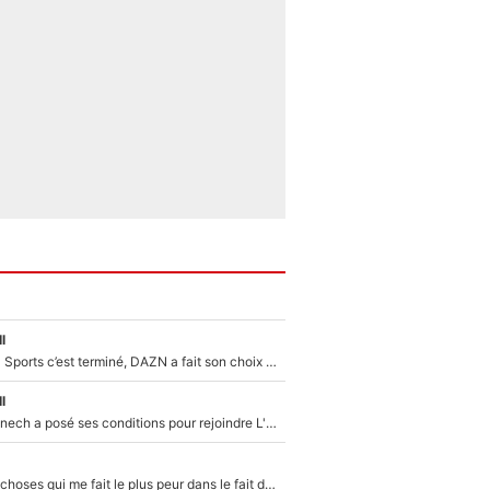
l
La Liga sur beIN Sports c’est terminé, DAZN a fait son choix pour Benjamin Da Silva et Omar Da Fonseca !
l
Raymond Domenech a posé ses conditions pour rejoindre L'EQUIPE du Soir : Il refuse de faire l'émission avec un autre chroniqueur !
«C’est l'une des choses qui me fait le plus peur dans le fait de devenir maman» : En couple avec Antoine Dupont, Iris Mittenaere s'inquiète déjà pour ses futurs enfants !