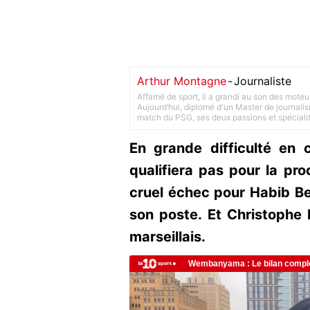
Arthur Montagne
-
Journaliste
Affamé de sport, il a grandi au son des moteu
Aujourd’hui, diplomé d'un Master de journalism
match du PSG, ses deux passions et spéciali
En grande difficulté en 
qualifiera pas pour la pr
cruel échec pour Habib Be
son poste. Et Christophe
marseillais.