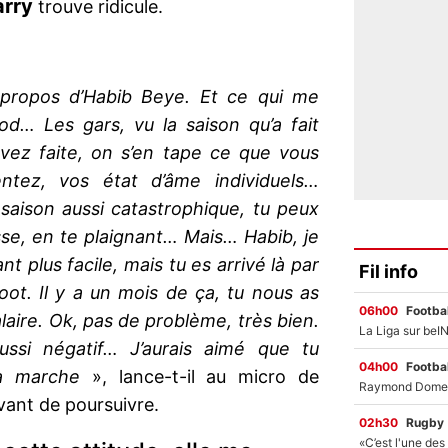
arry
trouve ridicule.
e
propos d’Habib Beye. Et ce qui me
d… Les gars, vu la saison qu’a fait
avez faite, on s’en tape ce que vous
tez, vos état d’âme individuels…
aison aussi catastrophique, tu peux
se, en te plaignant… Mais… Habib, je
ant plus facile, mais tu es arrivé là par
Fil info
ot. Il y a un mois de ça, tu nous as
06h00
Footbal
laire. Ok, pas de problème, très bien.
ssi négatif… J’aurais aimé que tu
04h00
Footbal
ça marche
», lance-t-il au micro de
vant de poursuivre.
02h30
Rugby