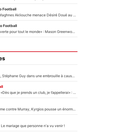
 Football
Le transfert de Maghnes Akliouche menace Désiré Doué au PSG : «Je valide à 200%»
o Football
«La porte est ouverte pour tout le monde» : Mason Greenwood et Pierre-Emerick Aubameyang ont quitté l'OM, Amine Gouiri balance sur la suite du mercato et sur la réaction du vestiaire !
es
«Détester à vie», Stéphane Guy dans une embrouille à cause du PSG !
ll
Mercato - OM - «Dès que je prends un club, je t’appellerai» : La promesse de Marcelino au moment de claquer la porte
Victime de racisme contre Murray, Kyrgios pousse un énorme coup de gueule !
 Le mariage que personne n'a vu venir !