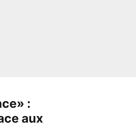
nce» :
face aux