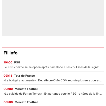
Fil info
10h00
PSG
Le PSG comme seule option après Barcelone ? Les coulisses de la signature historique de Lionel Messi sont révélées au grand jour !
09h15
Tour de France
«Le budget a augmenté» : Decathlon-CMA CGM recrute plusieurs coureurs pour offrir à Paul Seixas une équipe pour gagner le Tour de France 2027
09h00
Mercato Football
«Le suicide de Ferran Torres» : En partance pour le PSG, le héros de la finale de la Coupe du monde s'attire les foudres de la presse espagnole !
08h00
Mercato Football