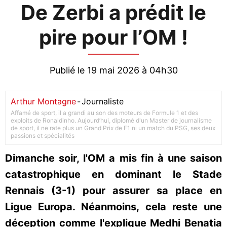
De Zerbi a prédit le
pire pour l’OM !
Publié le 19 mai 2026 à 04h30
Arthur Montagne
-
Journaliste
Affamé de sport, il a grandi au son des moteurs de Formule 1 et des
exploits de Ronaldinho. Aujourd’hui, diplomé d'un Master de journalisme
de sport, il ne rate plus un Grand Prix de F1 ni un match du PSG, ses deux
passions et spécialités
Dimanche soir, l'OM a mis fin à une saison
catastrophique en dominant le Stade
Rennais (3-1) pour assurer sa place en
Ligue Europa. Néanmoins, cela reste une
déception comme l'explique Medhi Benatia