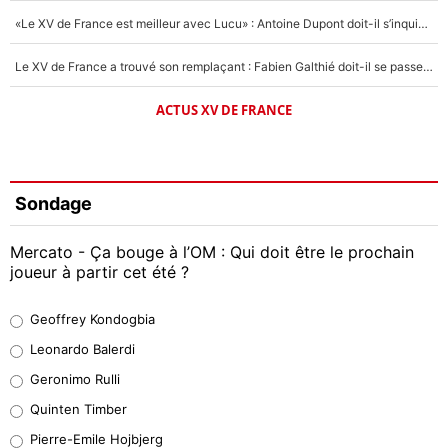
«Le XV de France est meilleur avec Lucu» : Antoine Dupont doit-il s’inquiéter pour sa place ?
Le XV de France a trouvé son remplaçant : Fabien Galthié doit-il se passer d'Antoine Dupont ?
ACTUS XV DE FRANCE
Sondage
Mercato - Ça bouge à l’OM : Qui doit être le prochain
joueur à partir cet été ?
Geoffrey Kondogbia
Geoffrey Kondogbia
38%
Leonardo Balerdi
Leonardo Balerdi
Geronimo Rulli
32%
Quinten Timber
Geronimo Rulli
Pierre-Emile Hojbjerg