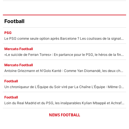
Football
PSG
Le PSG comme seule option après Barcelone ? Les coulisses de la signature historique de Lionel Messi sont révélées au grand jour !
Mercato Football
«Le suicide de Ferran Torres» : En partance pour le PSG, le héros de la finale de la Coupe du monde s'attire les foudres de la presse espagnole !
Mercato Football
Antoine Griezmann et N'Golo Kanté : Comme Yan Diomandé, les deux champions du monde ont refusé de signer au PSG !
Football
Un chroniqueur de L’Équipe du Soir viré par La Chaîne L’Équipe : Même Olivier Ménard n’avait pas pu empêcher son départ, «je l’ai appris sur Twitter, je l’ai vécu assez mal»
Football
Loin du Real Madrid et du PSG, les inséparables Kylian Mbappé et Achraf Hakimi changent d'équipe le temps d'une journée !
NEWS FOOTBALL