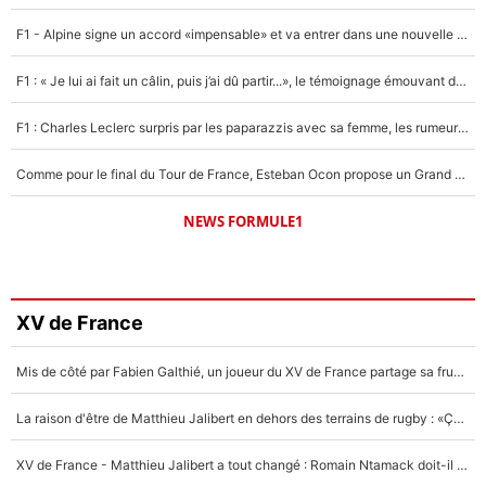
F1 - Alpine signe un accord «impensable» et va entrer dans une nouvelle dimension : Grande nouvelle pour Pierre Gasly !
F1 : « Je lui ai fait un câlin, puis j’ai dû partir...», le témoignage émouvant de Max Verstappen sur sa fille
F1 : Charles Leclerc surpris par les paparazzis avec sa femme, les rumeurs étaient vraies !
Comme pour le final du Tour de France, Esteban Ocon propose un Grand Prix de Formule 1 à Paris : «Autour de l’Arc de Triomphe, ce serait génial» !
NEWS FORMULE1
XV de France
Mis de côté par Fabien Galthié, un joueur du XV de France partage sa frustration : «ils ne me l’ont pas dit tout de suite»
La raison d'être de Matthieu Jalibert en dehors des terrains de rugby : «Ça m'atteint autant que si tu touches à un membre de ma famille»
XV de France - Matthieu Jalibert a tout changé : Romain Ntamack doit-il s’inquiéter pour sa place à un an de la Coupe du monde ?