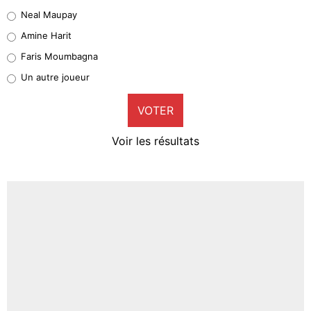
5%
Neal Maupay
Quinten Timber
Amine Harit
1%
Faris Moumbagna
Pierre-Emile Hojbjerg
Un autre joueur
9%
VOTER
Neal Maupay
4%
Voir les résultats
Amine Harit
3%
Faris Moumbagna
4%
Un autre joueur
5%
1631 personnes ont participé aux votes.