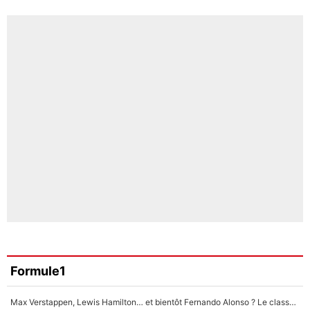
Formule1
Max Verstappen, Lewis Hamilton… et bientôt Fernando Alonso ? Le classement des pilotes les mieux payés en Formule 1 risque de changer !