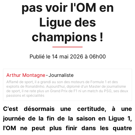
pas voir l'OM en
Ligue des
champions !
Publié le 14 mai 2026 à 06h00
Arthur Montagne
-
Journaliste
Affamé de sport, il a grandi au son des moteurs de Formule 1 et des
exploits de Ronaldinho. Aujourd’hui, diplomé d'un Master de journalisme
de sport, il ne rate plus un Grand Prix de F1 ni un match du PSG, ses deux
passions et spécialités
C'est désormais une certitude, à une
journée de la fin de la saison en Ligue 1,
l'OM ne peut plus finir dans les quatre