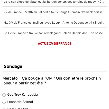
La raison d'être de Matthieu Jalibert en dehors des terrains de rugby : «Ça m'atteint autant que si tu touches à un membre de ma famille»
XV de France - Matthieu Jalibert a tout changé : Romain Ntamack doit-il s’inquiéter pour sa place à un an de la Coupe du monde ?
«Le XV de France est meilleur avec Lucu» : Antoine Dupont doit-il s’inquiéter pour sa place ?
Le XV de France a trouvé son remplaçant : Fabien Galthié doit-il se passer d'Antoine Dupont ?
ACTUS XV DE FRANCE
Sondage
Mercato - Ça bouge à l’OM : Qui doit être le prochain
joueur à partir cet été ?
Geoffrey Kondogbia
Geoffrey Kondogbia
38%
Leonardo Balerdi
Leonardo Balerdi
Geronimo Rulli