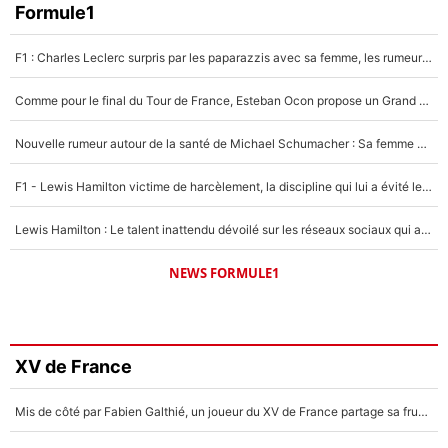
Formule1
F1 : Charles Leclerc surpris par les paparazzis avec sa femme, les rumeurs étaient vraies !
Comme pour le final du Tour de France, Esteban Ocon propose un Grand Prix de Formule 1 à Paris : «Autour de l’Arc de Triomphe, ce serait génial» !
Nouvelle rumeur autour de la santé de Michael Schumacher : Sa femme Corinna sort du silence
F1 - Lewis Hamilton victime de harcèlement, la discipline qui lui a évité le pire : «J'aurais probablement mal tourné»
Lewis Hamilton : Le talent inattendu dévoilé sur les réseaux sociaux qui a impressionné Kim Kardashian pendant leurs vacances en amoureux !
NEWS FORMULE1
XV de France
Mis de côté par Fabien Galthié, un joueur du XV de France partage sa frustration : «ils ne me l’ont pas dit tout de suite»