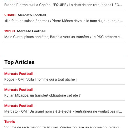
France Pierron sur La Chaîne L'EQUIPE : La date de son retour dans L'EQUIPE de Choc est connue... et c'était très attendu
20h00
Mercato Football
«Il a fait une saison énorme» : Pierre Ménès dévoile le nom du joueur que l’OM devait absolument recruter cet été, l’IA valide la piste !
19h00
Mercato Football
Malo Gusto, pistes secrètes, Barcola vers un transfert : Le PSG prépare encore des surprises sur le mercato
Top Articles
Mercato Football
Pogba - OM : Voilà l'homme qui a tout gâché !
Mercato Football
Kylian Mbappé, un transfert obligatoire cet été ?
Mercato Football
Mercato - OM : Un grand nom a été éjecté, «l’entraîneur ne voulait pas me conserver»
Tennis
Victime de racisme contre Murray, Kyrgios pousse un énorme coup de gueule !