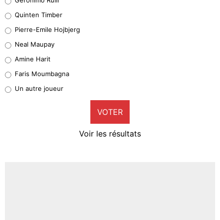
32%
Quinten Timber
Geronimo Rulli
Pierre-Emile Hojbjerg
4%
Neal Maupay
Quinten Timber
Amine Harit
1%
Faris Moumbagna
Pierre-Emile Hojbjerg
Un autre joueur
9%
VOTER
Neal Maupay
4%
Voir les résultats
Amine Harit
3%
Faris Moumbagna
4%
Un autre joueur
5%