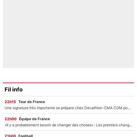
Fil info
22h15
Tour de France
Une signature très importante se prépare chez Decathlon-CMA CGM pour aider Paul Seixas à gagner le Tour de France 2027
22h00
Équipe de France
«Il y a probablement besoin de changer des choses» : Les premiers changements de Zinedine Zidane en équipe de France sont révélés ?
21h00
Football