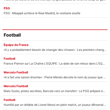
PSG
PSG : Mbappé achève le Real Madrid, le vestiaire exulte
Football
Équipe de France
«Il y a probablement besoin de changer des choses» : Les premiers changements de Zinedine Zidane en équipe de France sont révélés ?
Football
France Pierron sur La Chaîne L'EQUIPE : La date de son retour dans L'EQUIPE de Choc est connue... et c'était très attendu
Mercato Football
«Il a fait une saison énorme» : Pierre Ménès dévoile le nom du joueur que l’OM devait absolument recruter cet été, l’IA valide la piste !
Mercato Football
Malo Gusto, pistes secrètes, Barcola vers un transfert : Le PSG prépare encore des surprises sur le mercato
Football
Humilié par un dribble de Lionel Messi en plein match, un joueur d’Arsenal a changé de coiffure pour passer incognito !