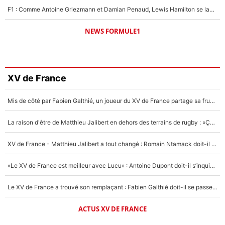
F1 : Comme Antoine Griezmann et Damian Penaud, Lewis Hamilton se lance dans le business des cartes à collectionner !
NEWS FORMULE1
XV de France
Mis de côté par Fabien Galthié, un joueur du XV de France partage sa frustration : «ils ne me l’ont pas dit tout de suite»
La raison d'être de Matthieu Jalibert en dehors des terrains de rugby : «Ça m'atteint autant que si tu touches à un membre de ma famille»
XV de France - Matthieu Jalibert a tout changé : Romain Ntamack doit-il s’inquiéter pour sa place à un an de la Coupe du monde ?
«Le XV de France est meilleur avec Lucu» : Antoine Dupont doit-il s’inquiéter pour sa place ?
Le XV de France a trouvé son remplaçant : Fabien Galthié doit-il se passer d'Antoine Dupont ?
ACTUS XV DE FRANCE