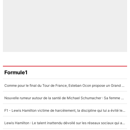
Formule1
Comme pour le final du Tour de France, Esteban Ocon propose un Grand Prix de Formule 1 à Paris : «Autour de l’Arc de Triomphe, ce serait génial» !
Nouvelle rumeur autour de la santé de Michael Schumacher : Sa femme Corinna sort du silence
F1 - Lewis Hamilton victime de harcèlement, la discipline qui lui a évité le pire : «J'aurais probablement mal tourné»
Lewis Hamilton : Le talent inattendu dévoilé sur les réseaux sociaux qui a impressionné Kim Kardashian pendant leurs vacances en amoureux !