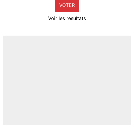
VOTER
Neal Maupay
4%
Voir les résultats
Amine Harit
3%
Faris Moumbagna
4%
Un autre joueur
5%
1411 personnes ont participé aux votes.