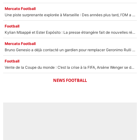
Mercato Football
Une piste surprenante explorée à Marseille : Des années plus tard, l’OM a tenté de faire revenir le joueur qui avait provoqué le départ d’André Villas-Boas !
Football
Kylian Mbappé et Ester Expósito : La presse étrangère fait de nouvelles révélations sur leurs vacances en amoureux
Mercato Football
Bruno Genesio a déjà contacté un gardien pour remplacer Geronimo Rulli : La crise financière peut encore plomber les plans de l’OM sur le mercato
Football
Vente de la Coupe du monde : C’est la crise à la FIFA, Arsène Wenger se désolidarise du projet de Gianni Infantino !
NEWS FOOTBALL