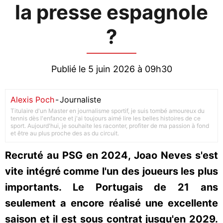
la presse espagnole
?
Publié le 5 juin 2026 à 09h30
Alexis Poch
-
Journaliste
Titulaire d'un Master en journalisme sportif, je suis tombé amoureux du
tennis dès l'enfance et j'ai toujours aimé lire les belles histoires de ce
sport. Aujourd'hui, je souhaite les raconter, profiter de ma passion à fond
et être au plus proche des as du circuit.
Recruté au PSG en 2024, Joao Neves s'est
vite intégré comme l'un des joueurs les plus
importants. Le Portugais de 21 ans
seulement a encore réalisé une excellente
saison et il est sous contrat jusqu'en 2029.