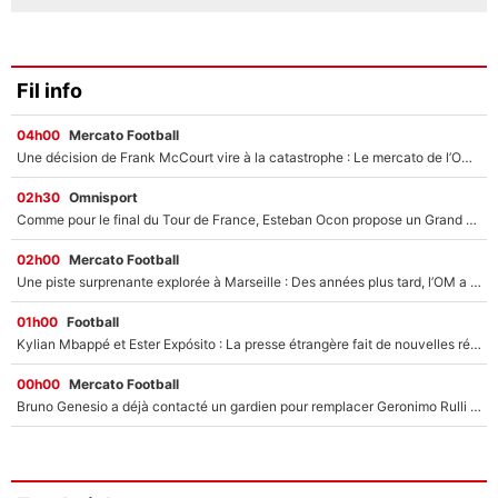
Fil info
04h00
Mercato Football
Une décision de Frank McCourt vire à la catastrophe : Le mercato de l’OM provoque de nouvelles tensions en pleine crise financière !
02h30
Omnisport
Comme pour le final du Tour de France, Esteban Ocon propose un Grand Prix de Formule 1 à Paris : «Autour de l’Arc de Triomphe, ce serait génial» !
02h00
Mercato Football
Une piste surprenante explorée à Marseille : Des années plus tard, l’OM a tenté de faire revenir le joueur qui avait provoqué le départ d’André Villas-Boas !
01h00
Football
Kylian Mbappé et Ester Expósito : La presse étrangère fait de nouvelles révélations sur leurs vacances en amoureux
00h00
Mercato Football
Bruno Genesio a déjà contacté un gardien pour remplacer Geronimo Rulli : La crise financière peut encore plomber les plans de l’OM sur le mercato