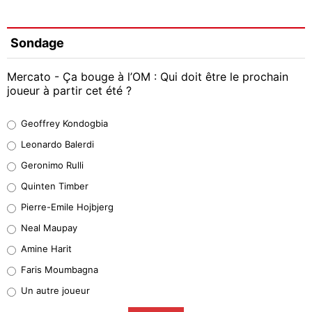
Sondage
Mercato - Ça bouge à l’OM : Qui doit être le prochain
joueur à partir cet été ?
Geoffrey Kondogbia
Geoffrey Kondogbia
38%
Leonardo Balerdi
Leonardo Balerdi
Geronimo Rulli
32%
Quinten Timber
Geronimo Rulli
Pierre-Emile Hojbjerg
4%
Neal Maupay
Quinten Timber
Amine Harit
1%
Faris Moumbagna
Pierre-Emile Hojbjerg
Un autre joueur
9%