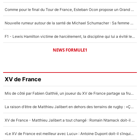
Comme pour le final du Tour de France, Esteban Ocon propose un Grand Prix de Formule 1 à Paris : «Autour de l’Arc de Triomphe, ce serait génial» !
Nouvelle rumeur autour de la santé de Michael Schumacher : Sa femme Corinna sort du silence
F1 - Lewis Hamilton victime de harcèlement, la discipline qui lui a évité le pire : «J'aurais probablement mal tourné»
NEWS FORMULE1
XV de France
Mis de côté par Fabien Galthié, un joueur du XV de France partage sa frustration : «ils ne me l’ont pas dit tout de suite»
La raison d'être de Matthieu Jalibert en dehors des terrains de rugby : «Ça m'atteint autant que si tu touches à un membre de ma famille»
XV de France - Matthieu Jalibert a tout changé : Romain Ntamack doit-il s’inquiéter pour sa place à un an de la Coupe du monde ?
«Le XV de France est meilleur avec Lucu» : Antoine Dupont doit-il s’inquiéter pour sa place ?