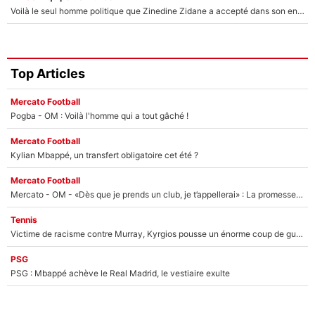
Voilà le seul homme politique que Zinedine Zidane a accepté dans son entourage : «Je garde un très bon souvenir de lui»
Top Articles
Mercato Football
Pogba - OM : Voilà l'homme qui a tout gâché !
Mercato Football
Kylian Mbappé, un transfert obligatoire cet été ?
Mercato Football
Mercato - OM - «Dès que je prends un club, je t’appellerai» : La promesse de Marcelino au moment de claquer la porte
Tennis
Victime de racisme contre Murray, Kyrgios pousse un énorme coup de gueule !
PSG
PSG : Mbappé achève le Real Madrid, le vestiaire exulte