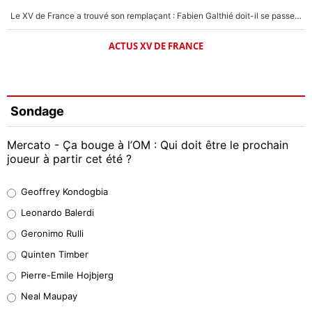
Le XV de France a trouvé son remplaçant : Fabien Galthié doit-il se passer d'Antoine Dupont ?
ACTUS XV DE FRANCE
Sondage
Mercato - Ça bouge à l’OM : Qui doit être le prochain
joueur à partir cet été ?
Geoffrey Kondogbia
Geoffrey Kondogbia
38%
Leonardo Balerdi
Leonardo Balerdi
Geronimo Rulli
32%
Quinten Timber
Geronimo Rulli
Pierre-Emile Hojbjerg
5%
Neal Maupay
Quinten Timber