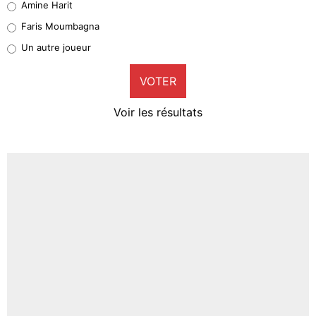
Amine Harit
1%
Faris Moumbagna
Pierre-Emile Hojbjerg
Un autre joueur
9%
VOTER
Neal Maupay
4%
Voir les résultats
Amine Harit
3%
Faris Moumbagna
5%
Un autre joueur
5%
1537 personnes ont participé aux votes.