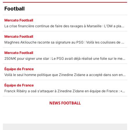
Football
Mercato Football
La crise financière continue de faire des ravages à Marseille : L’OM a placé 12 joueurs sur le marché des transferts… et ça pourrait lui rapporter près de 100M€ !
Mercato Football
Maghnes Akliouche raconte sa signature au PSG : Voilà les coulisses de son transfert de rêve à 50M€
Mercato Football
250M€ pour signer une star : Le PSG avait déjà réalisé une folie sur le mercato bien avant Neymar !
Équipe de France
Voilà le seul homme politique que Zinedine Zidane a accepté dans son entourage : «Je garde un très bon souvenir de lui»
Équipe de France
Franck Ribéry a osé s'attaquer à Zinedine Zidane en équipe de France : «Je n'aurais jamais fait ça»
NEWS FOOTBALL