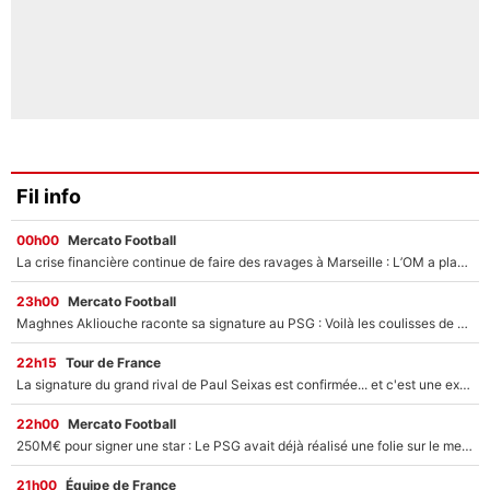
Fil info
00h00
Mercato Football
La crise financière continue de faire des ravages à Marseille : L’OM a placé 12 joueurs sur le marché des transferts… et ça pourrait lui rapporter près de 100M€ !
23h00
Mercato Football
Maghnes Akliouche raconte sa signature au PSG : Voilà les coulisses de son transfert de rêve à 50M€
22h15
Tour de France
La signature du grand rival de Paul Seixas est confirmée... et c'est une excellente nouvelle pour l'équipe Decathlon-CMA CGM !
22h00
Mercato Football
250M€ pour signer une star : Le PSG avait déjà réalisé une folie sur le mercato bien avant Neymar !
21h00
Équipe de France