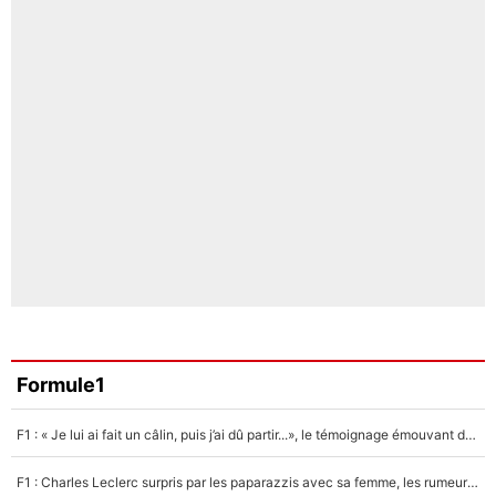
Formule1
F1 : « Je lui ai fait un câlin, puis j’ai dû partir...», le témoignage émouvant de Max Verstappen sur sa fille
F1 : Charles Leclerc surpris par les paparazzis avec sa femme, les rumeurs étaient vraies !