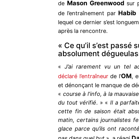
Mason Greenwood
de
sur p
Habib
de l’entraînement par
lequel ce dernier s’est longu
après la rencontre.
« Ce qu’il s’est passé s
absolument dégueulas
«
J’ai rarement vu un tel 
OM
déclaré l’entraîneur
de l’
, 
et dénonçant le manque de déon
«
course à l'info, à la mauvais
du tout vérifié
. » «
Il a parfai
cette fin de saison était ab
matin, certains journalistes 
glace parce qu’ils ont racon
Da
pas dans quel but
», a réagi