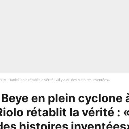
OM, Daniel Riolo rétablit la vérité : «Il y a eu des histoires inventées»
Beye en plein cyclone 
iolo rétablit la vérité : «
des histoires inventées