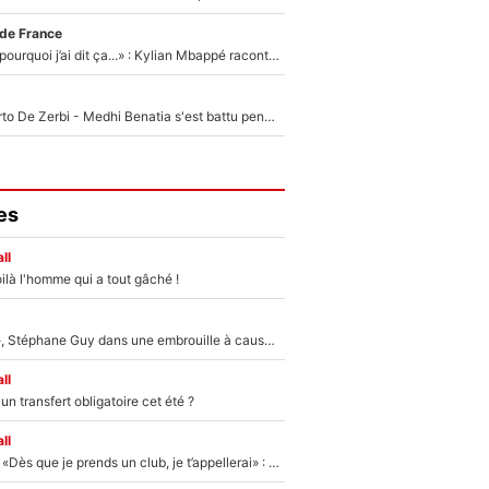
 de France
«Je ne sais pas pourquoi j’ai dit ça...» : Kylian Mbappé raconte sa première rencontre avec Zinédine Zidane (et c’est très drôle)
Départ de Roberto De Zerbi - Medhi Benatia s'est battu pendant six mois pour le retenir à l'OM, le PSG a été le naufrage de trop : «Je pars avec toi»
es
ll
ilà l'homme qui a tout gâché !
«Détester à vie», Stéphane Guy dans une embrouille à cause du PSG !
ll
n transfert obligatoire cet été ?
ll
Mercato - OM - «Dès que je prends un club, je t’appellerai» : La promesse de Marcelino au moment de claquer la porte