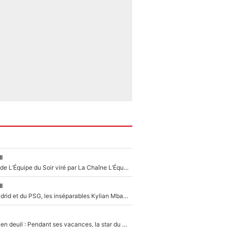
l
Un chroniqueur de L’Équipe du Soir viré par La Chaîne L’Équipe : Même Olivier Ménard n’avait pas pu empêcher son départ, «je l’ai appris sur Twitter, je l’ai vécu assez mal»
l
Loin du Real Madrid et du PSG, les inséparables Kylian Mbappé et Achraf Hakimi changent d'équipe le temps d'une journée !
Antoine Dupont en deuil : Pendant ses vacances, la star du XV de France a perdu sa grand-mère