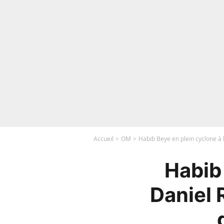
Accueil
OM
Habib Beye en plein cyclone à l’
Habib 
Daniel R