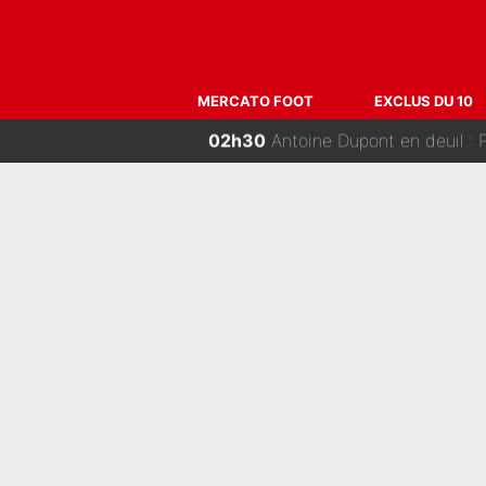
06h00
Un chroniqueur de L’Équipe du Soir viré
04h00
Loin du Real Madrid et du P
MERCATO FOOT
EXCLUS DU 10
02h30
Antoine Dupont en deuil : 
01h00
«Je ne sais pas pourquoi j’ai
00h00
Départ de Roberto De Zerbi - Medh