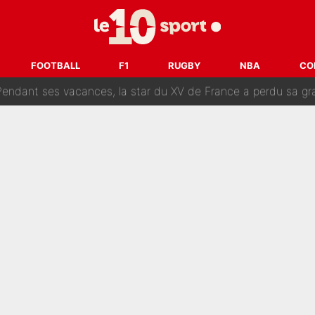
 par La Chaîne L’Équipe : Même Olivier Ménard n’avait pas pu empêcher son départ, «je 
SG, les inséparables Kylian Mbappé et Achraf Hakimi changent 
FOOTBALL
F1
RUGBY
NBA
CO
Pendant ses vacances, la star du XV de France a perdu sa g
 dit ça...» : Kylian Mbappé raconte sa première rencontre avec Zi
i Benatia s'est battu pendant six mois pour le retenir à l'OM, le PSG a été