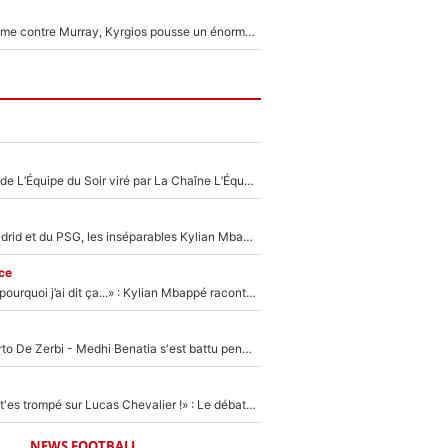
Victime de racisme contre Murray, Kyrgios pousse un énorme coup de gueule !
Un chroniqueur de L’Équipe du Soir viré par La Chaîne L’Équipe : Même Olivier Ménard n’avait pas pu empêcher son départ, «je l’ai appris sur Twitter, je l’ai vécu assez mal»
Loin du Real Madrid et du PSG, les inséparables Kylian Mbappé et Achraf Hakimi changent d'équipe le temps d'une journée !
ce
«Je ne sais pas pourquoi j’ai dit ça...» : Kylian Mbappé raconte sa première rencontre avec Zinédine Zidane (et c’est très drôle)
Départ de Roberto De Zerbi - Medhi Benatia s'est battu pendant six mois pour le retenir à l'OM, le PSG a été le naufrage de trop : «Je pars avec toi»
«Admets que tu t'es trompé sur Lucas Chevalier !» : Le débat sur le gardien du PSG vire au clash à l'After Foot
NEWS FOOTBALL