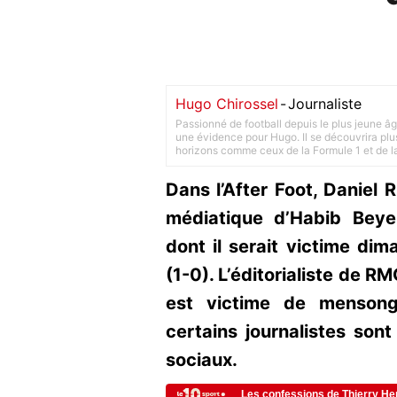
Hugo Chirossel
-
Journaliste
Passionné de football depuis le plus jeune âg
une évidence pour Hugo. Il se découvrira plus
horizons comme ceux de la Formule 1 et de l
Dans l’After Foot, Daniel R
médiatique d’Habib Beye
dont il serait victime dim
(1-0). L’éditorialiste de R
est victime de mensong
certains journalistes sont
sociaux.