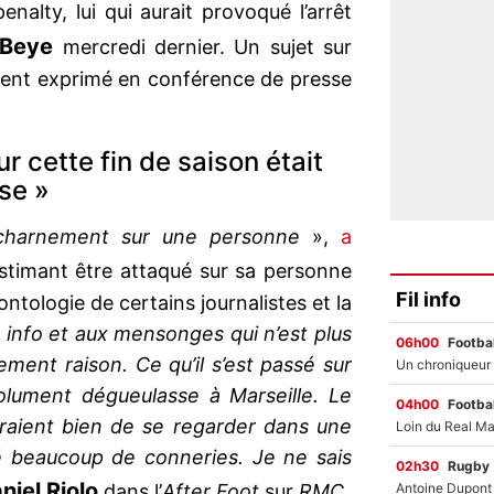
enalty, lui qui aurait provoqué l’arrêt
 Beye
mercredi dernier. Un sujet sur
ement exprimé en conférence de presse
ur cette fin de saison était
se »
acharnement sur une personne
»,
a
estimant être attaqué sur sa personne
Fil info
tologie de certains journalistes et la
e info et aux mensonges qui n’est plus
06h00
Footbal
tement raison. Ce qu’il s’est passé sur
solument dégueulasse à Marseille. Le
04h00
Footbal
feraient bien de se regarder dans une
té beaucoup de conneries. Je ne sais
02h30
Rugby
niel Riolo
dans l’
After Foot
sur
RMC
.