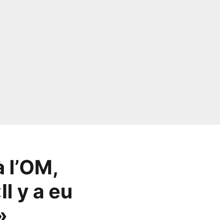
à l’OM,
Il y a eu
»