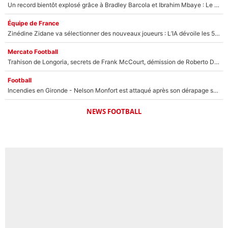
Un record bientôt explosé grâce à Bradley Barcola et Ibrahim Mbaye : Le PSG sur le point de réaliser un mercato historique ?
Équipe de France
Zinédine Zidane va sélectionner des nouveaux joueurs : L’IA dévoile les 5 cracks qui pourraient rapidement le rejoindre en équipe de France !
Mercato Football
Trahison de Longoria, secrets de Frank McCourt, démission de Roberto De Zerbi : Medhi Benatia se lâche sur son départ de l'OM et fait d'importantes révélations
Football
Incendies en Gironde - Nelson Monfort est attaqué après son dérapage sur CNews : «Et lui, il prend combien pour parler dans un studio climatisé?»
NEWS FOOTBALL