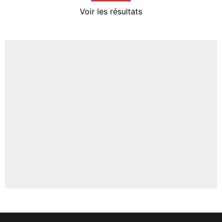
4%
Voir les résultats
Amine Harit
3%
Faris Moumbagna
4%
Un autre joueur
5%
1650 personnes ont participé aux votes.