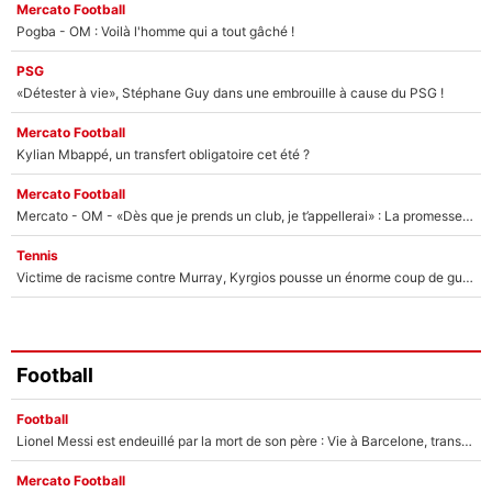
Mercato Football
Pogba - OM : Voilà l'homme qui a tout gâché !
PSG
«Détester à vie», Stéphane Guy dans une embrouille à cause du PSG !
Mercato Football
Kylian Mbappé, un transfert obligatoire cet été ?
Mercato Football
Mercato - OM - «Dès que je prends un club, je t’appellerai» : La promesse de Marcelino au moment de claquer la porte
Tennis
Victime de racisme contre Murray, Kyrgios pousse un énorme coup de gueule !
Football
Football
Lionel Messi est endeuillé par la mort de son père : Vie à Barcelone, transfert au PSG... voilà comment Jorge Messi a joué un rôle essentiel dans sa carrière !
Mercato Football