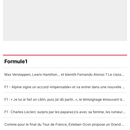
Formule1
Max Verstappen, Lewis Hamilton… et bientôt Fernando Alonso ? Le classement des pilotes les mieux payés en Formule 1 risque de changer !
F1 - Alpine signe un accord «impensable» et va entrer dans une nouvelle dimension : Grande nouvelle pour Pierre Gasly !
F1 : « Je lui ai fait un câlin, puis j’ai dû partir...», le témoignage émouvant de Max Verstappen sur sa fille
F1 : Charles Leclerc surpris par les paparazzis avec sa femme, les rumeurs étaient vraies !
Comme pour le final du Tour de France, Esteban Ocon propose un Grand Prix de Formule 1 à Paris : «Autour de l’Arc de Triomphe, ce serait génial» !