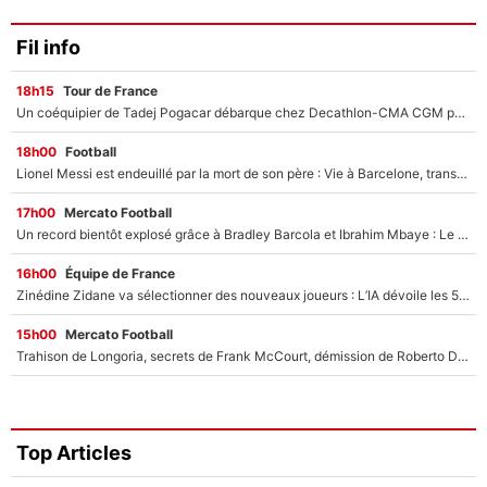
Fil info
18h15
Tour de France
Un coéquipier de Tadej Pogacar débarque chez Decathlon-CMA CGM pour épauler Paul Seixas : «Mes meilleures années sont à venir»
18h00
Football
Lionel Messi est endeuillé par la mort de son père : Vie à Barcelone, transfert au PSG... voilà comment Jorge Messi a joué un rôle essentiel dans sa carrière !
17h00
Mercato Football
Un record bientôt explosé grâce à Bradley Barcola et Ibrahim Mbaye : Le PSG sur le point de réaliser un mercato historique ?
16h00
Équipe de France
Zinédine Zidane va sélectionner des nouveaux joueurs : L’IA dévoile les 5 cracks qui pourraient rapidement le rejoindre en équipe de France !
15h00
Mercato Football
Trahison de Longoria, secrets de Frank McCourt, démission de Roberto De Zerbi : Medhi Benatia se lâche sur son départ de l'OM et fait d'importantes révélations
Top Articles