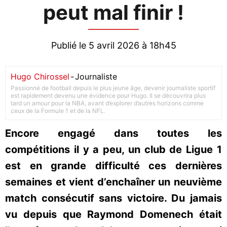
peut mal finir !
Publié le 5 avril 2026 à 18h45
Hugo Chirossel
-
Journaliste
Passionné de football depuis le plus jeune âge, devenir journaliste sportif
est rapidement devenu une évidence pour Hugo. Il se découvrira plus
tard un amour pour la NBA, avant d’explorer d’autres horizons comme
ceux de la Formule 1 et de la NFL.
Encore engagé dans toutes les
compétitions il y a peu, un club de Ligue 1
est en grande difficulté ces dernières
semaines et vient d’enchaîner un neuvième
match consécutif sans victoire. Du jamais
vu depuis que Raymond Domenech était