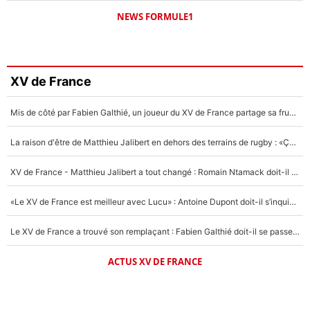
NEWS FORMULE1
XV de France
Mis de côté par Fabien Galthié, un joueur du XV de France partage sa frustration : «ils ne me l’ont pas dit tout de suite»
La raison d'être de Matthieu Jalibert en dehors des terrains de rugby : «Ça m'atteint autant que si tu touches à un membre de ma famille»
XV de France - Matthieu Jalibert a tout changé : Romain Ntamack doit-il s’inquiéter pour sa place à un an de la Coupe du monde ?
«Le XV de France est meilleur avec Lucu» : Antoine Dupont doit-il s’inquiéter pour sa place ?
Le XV de France a trouvé son remplaçant : Fabien Galthié doit-il se passer d'Antoine Dupont ?
ACTUS XV DE FRANCE