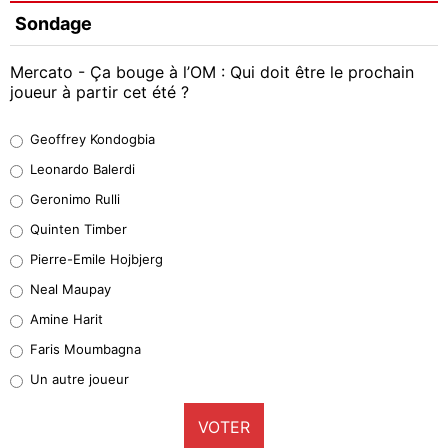
Sondage
Mercato - Ça bouge à l’OM : Qui doit être le prochain
joueur à partir cet été ?
Geoffrey Kondogbia
Geoffrey Kondogbia
38%
Leonardo Balerdi
Leonardo Balerdi
Geronimo Rulli
32%
Quinten Timber
Geronimo Rulli
Pierre-Emile Hojbjerg
5%
Neal Maupay
Quinten Timber
Amine Harit
1%
Faris Moumbagna
Pierre-Emile Hojbjerg
Un autre joueur
9%
VOTER
Neal Maupay