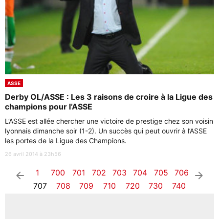
ASSE
Derby OL/ASSE : Les 3 raisons de croire à la Ligue des
champions pour l’ASSE
L’ASSE est allée chercher une victoire de prestige chez son voisin
lyonnais dimanche soir (1-2). Un succès qui peut ouvrir à l’ASSE
les portes de la Ligue des Champions.
26 avril 2014 à 23h56
1
700
701
702
703
704
705
706
arrow_left
arrow_right
707
708
709
710
720
730
740