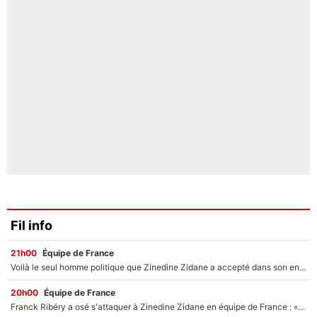
Fil info
21h00
Équipe de France
Voilà le seul homme politique que Zinedine Zidane a accepté dans son entourage : «Je garde un très bon souvenir de lui»
20h00
Équipe de France
Franck Ribéry a osé s'attaquer à Zinedine Zidane en équipe de France : «Je n'aurais jamais fait ça»