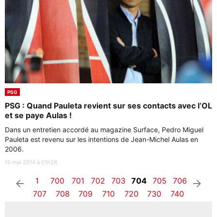
PSG
PSG : Quand Pauleta revient sur ses contacts avec l’OL
et se paye Aulas !
Dans un entretien accordé au magazine Surface, Pedro Miguel
Pauleta est revenu sur les intentions de Jean-Michel Aulas en
2006.
15 mai 2014 à 01h26
1
700
701
702
703
704
705
706
arrow_left
arrow_right
707
708
709
710
720
730
740