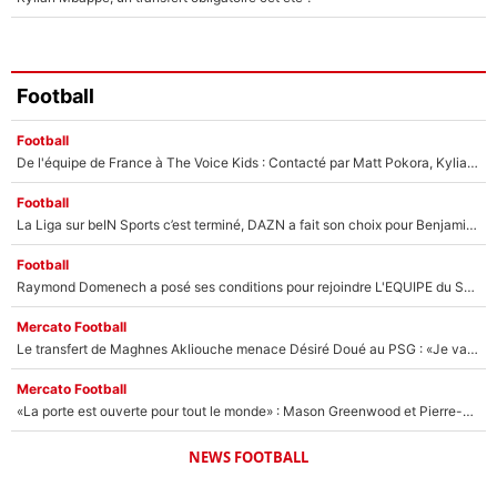
Football
Football
De l'équipe de France à The Voice Kids : Contacté par Matt Pokora, Kylian Mbappé a accepté de jouer un rôle inédit sur TF1 !
Football
La Liga sur beIN Sports c’est terminé, DAZN a fait son choix pour Benjamin Da Silva et Omar Da Fonseca !
Football
Raymond Domenech a posé ses conditions pour rejoindre L'EQUIPE du Soir : Il refuse de faire l'émission avec un autre chroniqueur !
Mercato Football
Le transfert de Maghnes Akliouche menace Désiré Doué au PSG : «Je valide à 200%»
Mercato Football
«La porte est ouverte pour tout le monde» : Mason Greenwood et Pierre-Emerick Aubameyang ont quitté l'OM, Amine Gouiri balance sur la suite du mercato et sur la réaction du vestiaire !
NEWS FOOTBALL