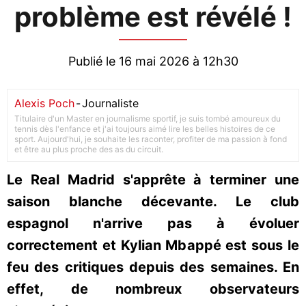
problème est révélé !
Publié le 16 mai 2026 à 12h30
Alexis Poch
-
Journaliste
Titulaire d'un Master en journalisme sportif, je suis tombé amoureux du
tennis dès l'enfance et j'ai toujours aimé lire les belles histoires de ce
sport. Aujourd'hui, je souhaite les raconter, profiter de ma passion à fond
et être au plus proche des as du circuit.
Le Real Madrid s'apprête à terminer une
saison blanche décevante. Le club
espagnol n'arrive pas à évoluer
correctement et Kylian Mbappé est sous le
feu des critiques depuis des semaines. En
effet, de nombreux observateurs