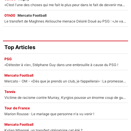
«C’est l'une des choses qui me fait le plus peur dans le fait de devenir maman» : En couple avec Antoine Dupont, Iris Mittenaere s'inquiète déjà pour ses futurs enfants !
01h00
Mercato Football
Le transfert de Maghnes Akliouche menace Désiré Doué au PSG : «Je valide à 200%»
Top Articles
PSG
«Détester à vie», Stéphane Guy dans une embrouille à cause du PSG !
Mercato Football
Mercato - OM - «Dès que je prends un club, je t’appellerai» : La promesse de Marcelino au moment de claquer la porte
Tennis
Victime de racisme contre Murray, Kyrgios pousse un énorme coup de gueule !
Tour de France
Marion Rousse : Le mariage que personne n'a vu venir !
Mercato Football
Kylian Mbappé, un transfert obligatoire cet été ?