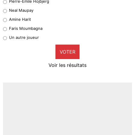
Pierre-Emile Hojbjerg
5%
Neal Maupay
Quinten Timber
Amine Harit
1%
Faris Moumbagna
Pierre-Emile Hojbjerg
Un autre joueur
9%
VOTER
Neal Maupay
4%
Voir les résultats
Amine Harit
3%
Faris Moumbagna
4%
Un autre joueur
5%
1666 personnes ont participé aux votes.