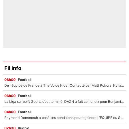
Fil info
08h00
Football
De l'équipe de France à The Voice Kids : Contacté par Matt Pokora, Kylian Mbappé a accepté de jouer un rôle inédit sur TF1 !
06h00
Football
La Liga sur beIN Sports c’est terminé, DAZN a fait son choix pour Benjamin Da Silva et Omar Da Fonseca !
04h00
Football
Raymond Domenech a posé ses conditions pour rejoindre L'EQUIPE du Soir : Il refuse de faire l'émission avec un autre chroniqueur !
02h30
Rugby