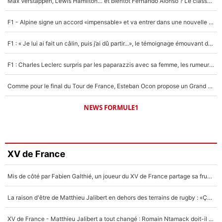
Max Verstappen, Lewis Hamilton… et bientôt Fernando Alonso ? Le classement des pilotes les mieux payés en Formule 1 risque de changer !
F1 - Alpine signe un accord «impensable» et va entrer dans une nouvelle dimension : Grande nouvelle pour Pierre Gasly !
F1 : « Je lui ai fait un câlin, puis j’ai dû partir...», le témoignage émouvant de Max Verstappen sur sa fille
F1 : Charles Leclerc surpris par les paparazzis avec sa femme, les rumeurs étaient vraies !
Comme pour le final du Tour de France, Esteban Ocon propose un Grand Prix de Formule 1 à Paris : «Autour de l’Arc de Triomphe, ce serait génial» !
NEWS FORMULE1
XV de France
Mis de côté par Fabien Galthié, un joueur du XV de France partage sa frustration : «ils ne me l’ont pas dit tout de suite»
La raison d'être de Matthieu Jalibert en dehors des terrains de rugby : «Ça m'atteint autant que si tu touches à un membre de ma famille»
XV de France - Matthieu Jalibert a tout changé : Romain Ntamack doit-il s’inquiéter pour sa place à un an de la Coupe du monde ?