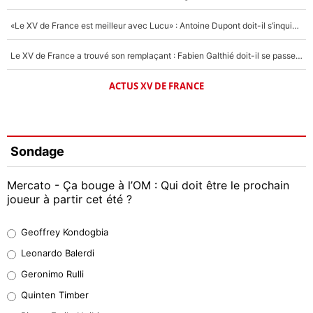
«Le XV de France est meilleur avec Lucu» : Antoine Dupont doit-il s’inquiéter pour sa place ?
Le XV de France a trouvé son remplaçant : Fabien Galthié doit-il se passer d'Antoine Dupont ?
ACTUS XV DE FRANCE
Sondage
Mercato - Ça bouge à l’OM : Qui doit être le prochain
joueur à partir cet été ?
Geoffrey Kondogbia
Geoffrey Kondogbia
38%
Leonardo Balerdi
Leonardo Balerdi
Geronimo Rulli
32%
Quinten Timber
Geronimo Rulli