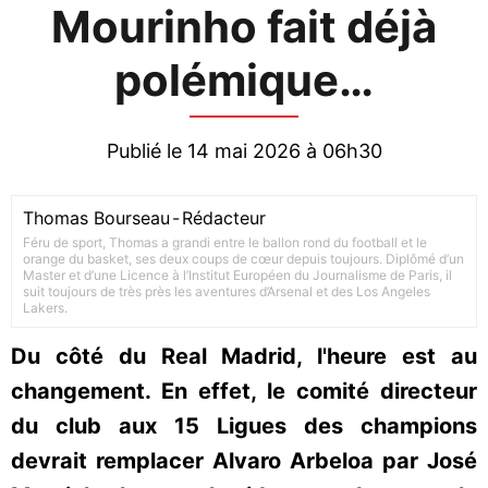
Mourinho fait déjà
polémique…
Publié le 14 mai 2026 à 06h30
Thomas Bourseau
-
Rédacteur
Féru de sport, Thomas a grandi entre le ballon rond du football et le
orange du basket, ses deux coups de cœur depuis toujours. Diplômé d’un
Master et d’une Licence à l’Institut Européen du Journalisme de Paris, il
suit toujours de très près les aventures d’Arsenal et des Los Angeles
Lakers.
Du côté du Real Madrid, l'heure est au
changement. En effet, le comité directeur
du club aux 15 Ligues des champions
devrait remplacer Alvaro Arbeloa par José