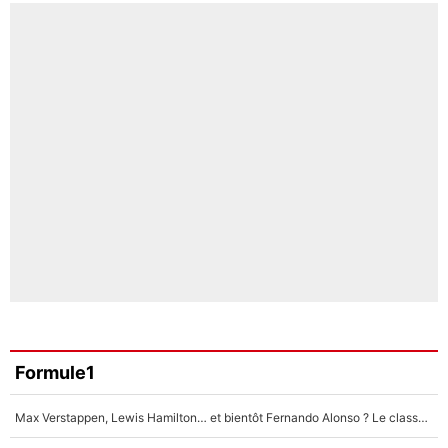
Formule1
Max Verstappen, Lewis Hamilton… et bientôt Fernando Alonso ? Le classement des pilotes les mieux payés en Formule 1 risque de changer !