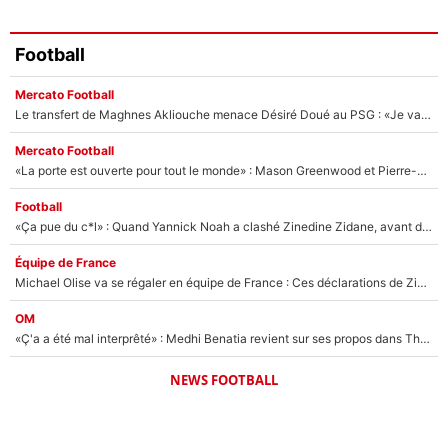
Football
Mercato Football
Le transfert de Maghnes Akliouche menace Désiré Doué au PSG : «Je valide à 200%»
Mercato Football
«La porte est ouverte pour tout le monde» : Mason Greenwood et Pierre-Emerick Aubameyang ont quitté l'OM, Amine Gouiri balance sur la suite du mercato et sur la réaction du vestiaire !
Football
«Ça pue du c*l» : Quand Yannick Noah a clashé Zinedine Zidane, avant de se faire recadrer par le nouveau sélectionneur de l'équipe de France !
Équipe de France
Michael Olise va se régaler en équipe de France : Ces déclarations de Zinedine Zidane qui prouvent qu'il va tout miser sur la star du Bayern Munich !
OM
«Ç'a a été mal interprêté» : Medhi Benatia revient sur ses propos dans The Bridge et précise ses conditions pour rejoindre le PSG !
NEWS FOOTBALL