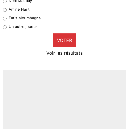
Neal Maupay
Quinten Timber
Amine Harit
1%
Faris Moumbagna
Pierre-Emile Hojbjerg
Un autre joueur
9%
VOTER
Neal Maupay
4%
Voir les résultats
Amine Harit
3%
Faris Moumbagna
4%
Un autre joueur
5%
1664 personnes ont participé aux votes.