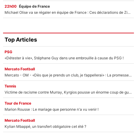
22h00
Équipe de France
Michael Olise va se régaler en équipe de France : Ces déclarations de Zinedine Zidane qui prouvent qu'il va tout miser sur la star du Bayern Munich !
Top Articles
PSG
«Détester à vie», Stéphane Guy dans une embrouille à cause du PSG !
Mercato Football
Mercato - OM - «Dès que je prends un club, je t’appellerai» : La promesse de Marcelino au moment de claquer la porte
Tennis
Victime de racisme contre Murray, Kyrgios pousse un énorme coup de gueule !
Tour de France
Marion Rousse : Le mariage que personne n'a vu venir !
Mercato Football
Kylian Mbappé, un transfert obligatoire cet été ?