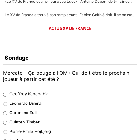
«Le XV de France est meilleur avec Lucu» : Antoine Dupont doit-il s’inquiéter pour sa place ?
Le XV de France a trouvé son remplaçant : Fabien Galthié doit-il se passer d'Antoine Dupont ?
ACTUS XV DE FRANCE
Sondage
Mercato - Ça bouge à l’OM : Qui doit être le prochain
joueur à partir cet été ?
Geoffrey Kondogbia
Geoffrey Kondogbia
38%
Leonardo Balerdi
Leonardo Balerdi
Geronimo Rulli
32%
Quinten Timber
Geronimo Rulli
Pierre-Emile Hojbjerg
5%