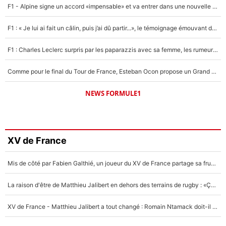
F1 - Alpine signe un accord «impensable» et va entrer dans une nouvelle dimension : Grande nouvelle pour Pierre Gasly !
F1 : « Je lui ai fait un câlin, puis j’ai dû partir...», le témoignage émouvant de Max Verstappen sur sa fille
F1 : Charles Leclerc surpris par les paparazzis avec sa femme, les rumeurs étaient vraies !
Comme pour le final du Tour de France, Esteban Ocon propose un Grand Prix de Formule 1 à Paris : «Autour de l’Arc de Triomphe, ce serait génial» !
NEWS FORMULE1
XV de France
Mis de côté par Fabien Galthié, un joueur du XV de France partage sa frustration : «ils ne me l’ont pas dit tout de suite»
La raison d'être de Matthieu Jalibert en dehors des terrains de rugby : «Ça m'atteint autant que si tu touches à un membre de ma famille»
XV de France - Matthieu Jalibert a tout changé : Romain Ntamack doit-il s’inquiéter pour sa place à un an de la Coupe du monde ?