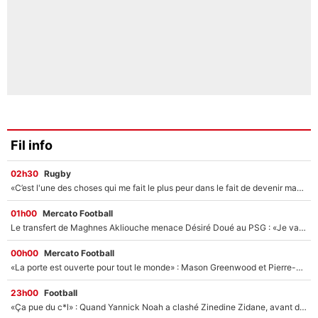
Fil info
02h30
Rugby
«C’est l'une des choses qui me fait le plus peur dans le fait de devenir maman» : En couple avec Antoine Dupont, Iris Mittenaere s'inquiète déjà pour ses futurs enfants !
01h00
Mercato Football
Le transfert de Maghnes Akliouche menace Désiré Doué au PSG : «Je valide à 200%»
00h00
Mercato Football
«La porte est ouverte pour tout le monde» : Mason Greenwood et Pierre-Emerick Aubameyang ont quitté l'OM, Amine Gouiri balance sur la suite du mercato et sur la réaction du vestiaire !
23h00
Football
«Ça pue du c*l» : Quand Yannick Noah a clashé Zinedine Zidane, avant de se faire recadrer par le nouveau sélectionneur de l'équipe de France !