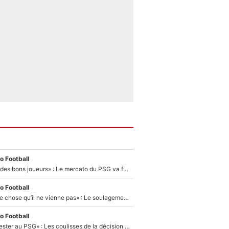
o Football
«Ça peut attirer des bons joueurs» : Le mercato du PSG va faire des victimes dans l'effectif de Luis Enrique ?
o Football
«C’est une bonne chose qu’il ne vienne pas» : Le soulagement de l'After Foot après le transfert avorté de Yan Diomandé au PSG
o Football
«Il a décidé de rester au PSG» : Les coulisses de la décision de Lucas Chevalier pour son transfert