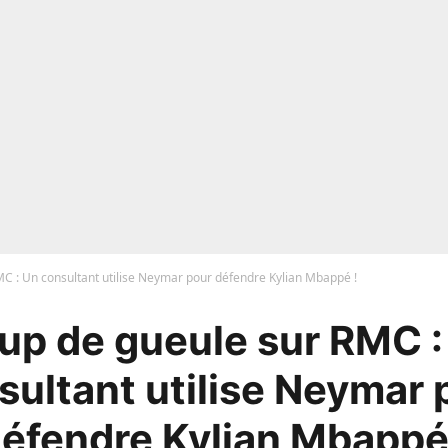
C : Un consultant utilise Neymar pour défendre Kylian Mbappé !
up de gueule sur RMC :
sultant utilise Neymar 
éfendre Kylian Mbappé