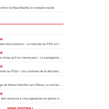
hève le Real Madrid, le vestiaire exulte
ll
«Ça peut attirer des bons joueurs» : Le mercato du PSG va faire des victimes dans l'effectif de Luis Enrique ?
ll
«C’est une bonne chose qu’il ne vienne pas» : Le soulagement de l'After Foot après le transfert avorté de Yan Diomandé au PSG
ll
«Il a décidé de rester au PSG» : Les coulisses de la décision de Lucas Chevalier pour son transfert
Après le dérapage de Nelson Monfort sur CNews, un ancien journaliste de France Télévisions relance la polémique sur les incendies en Gironde
ll
Grégory Lorenzi doit renoncer à cinq signatures en pleine crise financière : L’IA propose sept noms à l’OM pour un mercato réussi... à seulement 5M€ !
NEWS FOOTBALL