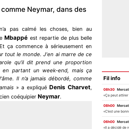
dé, comme Neymar, dans des
n’a pas calmé les choses, bien au
Mbappé
ue
est repartie de plus belle
. Et ça commence à sérieusement en
r tout le monde. J'en ai marre de ce
ole qu'il dit prend une proportion
it en partant un week-end, mais ça
Fil info
l'âme. Il n’a jamais débordé, comme
Denis Charvet
jamais
» a expliqué
,
08h30
Mercat
Neymar
ncien coéquipier
.
08h00
Mercat
06h00
Mercat