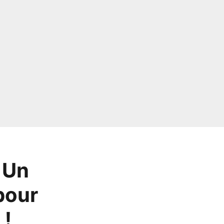
 Un
pour
 !