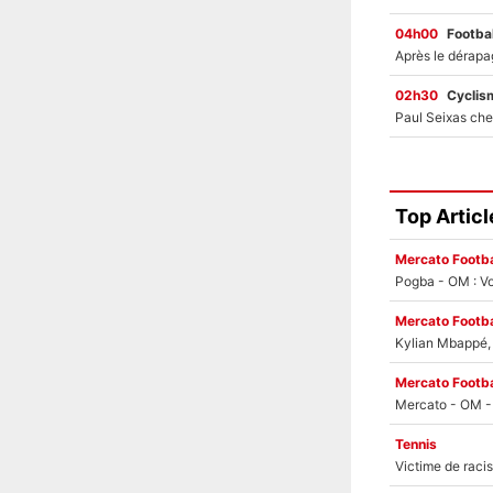
04h00
Footbal
02h30
Cyclis
Top Articl
Mercato Footba
Pogba - OM : Vo
Mercato Footba
Kylian Mbappé, u
Mercato Footba
Tennis