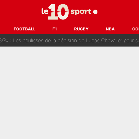
oueurs» : Le mercato du PSG va faire des victimes dans l'effe
 ne vienne pas» : Le soulagement de l'After Foot après le trans
FOOTBALL
F1
RUGBY
NBA
CO
SG» : Les coulisses de la décision de Lucas Chevalier pour s
fort sur CNews, un ancien journaliste de France Télévisions relance la 
dej Pogacar : Le transfert qui effraie le peloton, «c’est la 