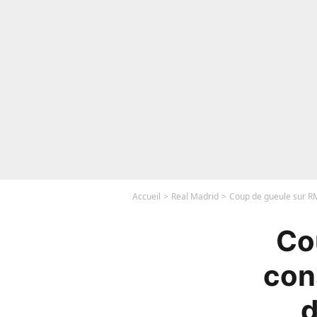
Accueil
Real Madrid
Coup de gueule sur RM
Co
con
d