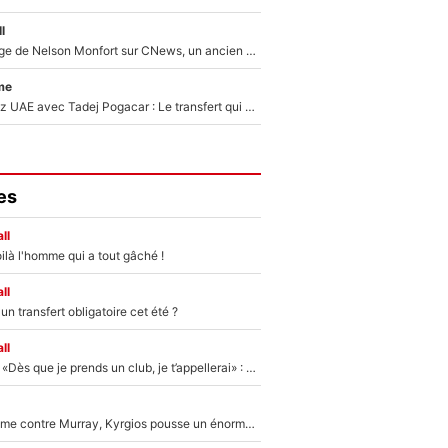
l
Après le dérapage de Nelson Monfort sur CNews, un ancien journaliste de France Télévisions relance la polémique sur les incendies en Gironde
me
Paul Seixas chez UAE avec Tadej Pogacar : Le transfert qui effraie le peloton, «c’est la pire des choses qui puisse arriver»
es
ll
ilà l'homme qui a tout gâché !
ll
n transfert obligatoire cet été ?
ll
Mercato - OM - «Dès que je prends un club, je t’appellerai» : La promesse de Marcelino au moment de claquer la porte
Victime de racisme contre Murray, Kyrgios pousse un énorme coup de gueule !