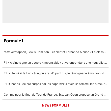
Formule1
Max Verstappen, Lewis Hamilton… et bientôt Fernando Alonso ? Le classement des pilotes les mieux payés en Formule 1 risque de changer !
F1 - Alpine signe un accord «impensable» et va entrer dans une nouvelle dimension : Grande nouvelle pour Pierre Gasly !
F1 : « Je lui ai fait un câlin, puis j’ai dû partir...», le témoignage émouvant de Max Verstappen sur sa fille
F1 : Charles Leclerc surpris par les paparazzis avec sa femme, les rumeurs étaient vraies !
Comme pour le final du Tour de France, Esteban Ocon propose un Grand Prix de Formule 1 à Paris : «Autour de l’Arc de Triomphe, ce serait génial» !
NEWS FORMULE1