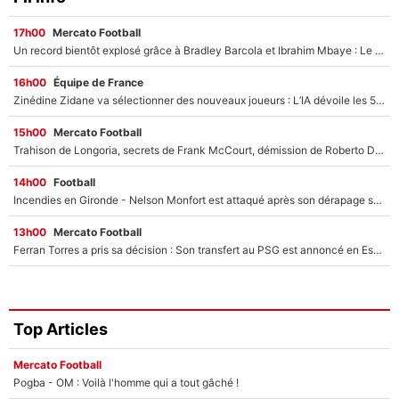
17h00
Mercato Football
Un record bientôt explosé grâce à Bradley Barcola et Ibrahim Mbaye : Le PSG sur le point de réaliser un mercato historique ?
16h00
Équipe de France
Zinédine Zidane va sélectionner des nouveaux joueurs : L’IA dévoile les 5 cracks qui pourraient rapidement le rejoindre en équipe de France !
15h00
Mercato Football
Trahison de Longoria, secrets de Frank McCourt, démission de Roberto De Zerbi : Medhi Benatia se lâche sur son départ de l'OM et fait d'importantes révélations
14h00
Football
Incendies en Gironde - Nelson Monfort est attaqué après son dérapage sur CNews : «Et lui, il prend combien pour parler dans un studio climatisé?»
13h00
Mercato Football
Ferran Torres a pris sa décision : Son transfert au PSG est annoncé en Espagne !
Top Articles
Mercato Football
Pogba - OM : Voilà l'homme qui a tout gâché !