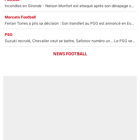
Incendies en Gironde - Nelson Monfort est attaqué après son dérapage sur CNews : «Et lui, il prend combien pour parler dans un studio climatisé?»
Mercato Football
Ferran Torres a pris sa décision : Son transfert au PSG est annoncé en Espagne !
PSG
Suzuki recruté, Chevalier veut se battre, Safonov numéro un… Le PSG se lance encore dans un gros chantier pour le poste de gardien de but
NEWS FOOTBALL