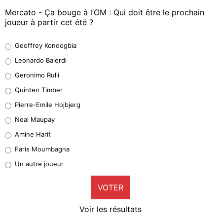
Mercato - Ça bouge à l’OM : Qui doit être le prochain
joueur à partir cet été ?
Geoffrey Kondogbia
Geoffrey Kondogbia
38%
Leonardo Balerdi
Leonardo Balerdi
Geronimo Rulli
32%
Quinten Timber
Geronimo Rulli
Pierre-Emile Hojbjerg
5%
Neal Maupay
Quinten Timber
Amine Harit
1%
Faris Moumbagna
Pierre-Emile Hojbjerg
Un autre joueur
9%
VOTER
Neal Maupay
4%
Voir les résultats
Amine Harit