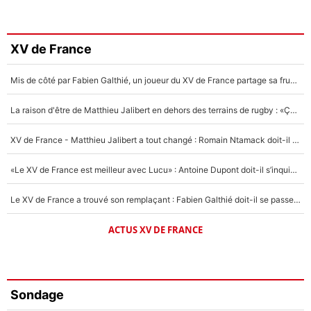
XV de France
Mis de côté par Fabien Galthié, un joueur du XV de France partage sa frustration : «ils ne me l’ont pas dit tout de suite»
La raison d'être de Matthieu Jalibert en dehors des terrains de rugby : «Ça m'atteint autant que si tu touches à un membre de ma famille»
XV de France - Matthieu Jalibert a tout changé : Romain Ntamack doit-il s’inquiéter pour sa place à un an de la Coupe du monde ?
«Le XV de France est meilleur avec Lucu» : Antoine Dupont doit-il s’inquiéter pour sa place ?
Le XV de France a trouvé son remplaçant : Fabien Galthié doit-il se passer d'Antoine Dupont ?
ACTUS XV DE FRANCE
Sondage