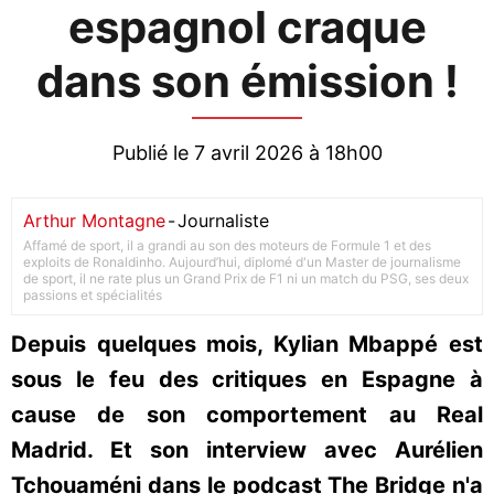
espagnol craque
dans son émission !
Publié le 7 avril 2026 à 18h00
Arthur Montagne
-
Journaliste
Affamé de sport, il a grandi au son des moteurs de Formule 1 et des
exploits de Ronaldinho. Aujourd’hui, diplomé d'un Master de journalisme
de sport, il ne rate plus un Grand Prix de F1 ni un match du PSG, ses deux
passions et spécialités
Depuis quelques mois, Kylian Mbappé est
sous le feu des critiques en Espagne à
cause de son comportement au Real
Madrid. Et son interview avec Aurélien
Tchouaméni dans le podcast The Bridge n'a