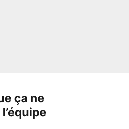
ue ça ne
 l’équipe