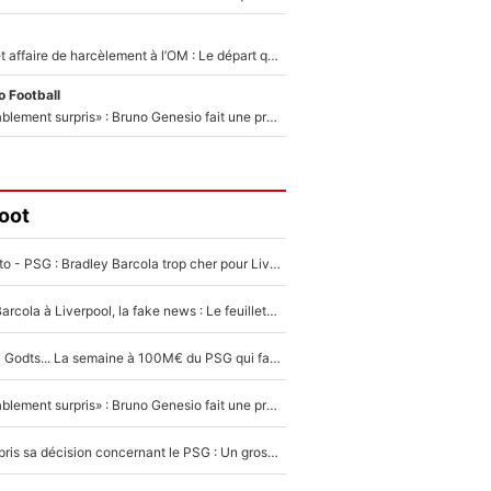
Climat toxique et affaire de harcèlement à l’OM : Le départ qui soulage le vestiaire de Bruno Genesio
 Football
«Très, très agréablement surpris» : Bruno Genesio fait une promesse pour la suite du mercato de l’OM et rassure les supporters
oot
EXCLU - Mercato - PSG : Bradley Barcola trop cher pour Liverpool
PSG - Bradley Barcola à Liverpool, la fake news : Le feuilleton continue !
Akliouche, Mika Godts... La semaine à 100M€ du PSG qui fait basculer le mercato du PSG !
«Très, très agréablement surpris» : Bruno Genesio fait une promesse pour la suite du mercato de l’OM et rassure les supporters
Ferran Torres a pris sa décision concernant le PSG : Un gros club étranger prêt à relancer le feuilleton pour la signature du champion du monde 2026 !