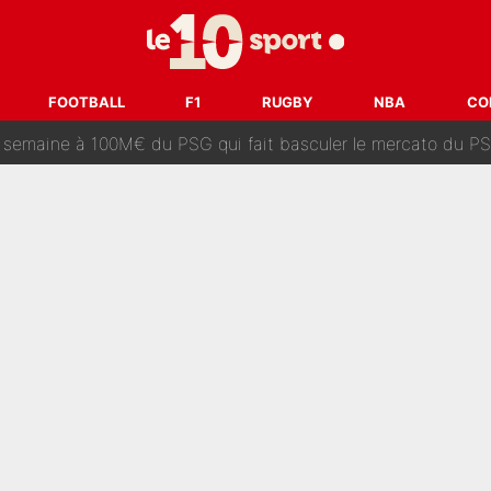
dley Barcola trop cher pour Liverpool
rpool, la fake news : Le feuilleton continue !
FOOTBALL
F1
RUGBY
NBA
CO
a semaine à 100M€ du PSG qui fait basculer le mercato du PS
e harcèlement à l’OM : Le départ qui soulage le vestiaire de 
ris» : Bruno Genesio fait une promesse pour la suite du mercato