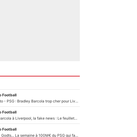
 Football
EXCLU - Mercato - PSG : Bradley Barcola trop cher pour Liverpool
 Football
PSG - Bradley Barcola à Liverpool, la fake news : Le feuilleton continue !
 Football
Akliouche, Mika Godts... La semaine à 100M€ du PSG qui fait basculer le mercato du PSG !