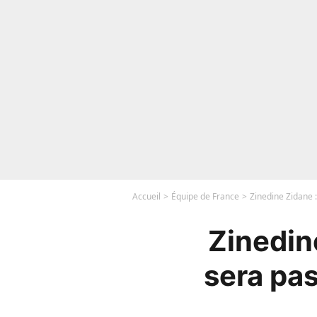
Accueil
Équipe de France
Zinedine Zidane :
Zinedin
sera pas