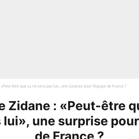
 «Peut-être que ça ne sera pas lui», une surprise pour l’équipe de France ?
e Zidane : «Peut-être q
 lui», une surprise pour
de France ?