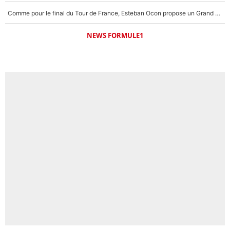
Comme pour le final du Tour de France, Esteban Ocon propose un Grand Prix de Formule 1 à Paris : «Autour de l’Arc de Triomphe, ce serait génial» !
NEWS FORMULE1