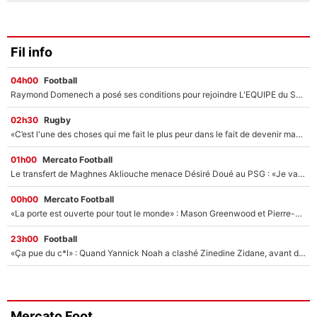
Fil info
04h00
Football
Raymond Domenech a posé ses conditions pour rejoindre L'EQUIPE du Soir : Il refuse de faire l'émission avec un autre chroniqueur !
02h30
Rugby
«C’est l'une des choses qui me fait le plus peur dans le fait de devenir maman» : En couple avec Antoine Dupont, Iris Mittenaere s'inquiète déjà pour ses futurs enfants !
01h00
Mercato Football
Le transfert de Maghnes Akliouche menace Désiré Doué au PSG : «Je valide à 200%»
00h00
Mercato Football
«La porte est ouverte pour tout le monde» : Mason Greenwood et Pierre-Emerick Aubameyang ont quitté l'OM, Amine Gouiri balance sur la suite du mercato et sur la réaction du vestiaire !
23h00
Football
«Ça pue du c*l» : Quand Yannick Noah a clashé Zinedine Zidane, avant de se faire recadrer par le nouveau sélectionneur de l'équipe de France !
Mercato Foot