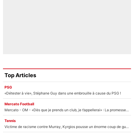
Top Articles
PSG
«Détester à vie», Stéphane Guy dans une embrouille à cause du PSG !
Mercato Football
Mercato - OM - «Dès que je prends un club, je t’appellerai» : La promesse de Marcelino au moment de claquer la porte
Tennis
Victime de racisme contre Murray, Kyrgios pousse un énorme coup de gueule !