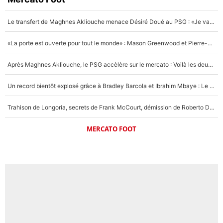
Le transfert de Maghnes Akliouche menace Désiré Doué au PSG : «Je valide à 200%»
«La porte est ouverte pour tout le monde» : Mason Greenwood et Pierre-Emerick Aubameyang ont quitté l'OM, Amine Gouiri balance sur la suite du mercato et sur la réaction du vestiaire !
Après Maghnes Akliouche, le PSG accèlère sur le mercato : Voilà les deux nouvelles recrues qui vont signer la semaine prochaine ?
Un record bientôt explosé grâce à Bradley Barcola et Ibrahim Mbaye : Le PSG sur le point de réaliser un mercato historique ?
Trahison de Longoria, secrets de Frank McCourt, démission de Roberto De Zerbi : Medhi Benatia se lâche sur son départ de l'OM et fait d'importantes révélations
MERCATO FOOT