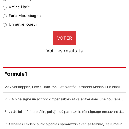
Quinten Timber
Amine Harit
1%
Faris Moumbagna
Pierre-Emile Hojbjerg
Un autre joueur
9%
VOTER
Neal Maupay
4%
Voir les résultats
Amine Harit
3%
Faris Moumbagna
Formule1
4%
Max Verstappen, Lewis Hamilton… et bientôt Fernando Alonso ? Le classement des pilotes les mieux payés en Formule 1 risque de changer !
Un autre joueur
5%
F1 - Alpine signe un accord «impensable» et va entrer dans une nouvelle dimension : Grande nouvelle pour Pierre Gasly !
1664 personnes ont participé aux votes.
F1 : « Je lui ai fait un câlin, puis j’ai dû partir...», le témoignage émouvant de Max Verstappen sur sa fille
F1 : Charles Leclerc surpris par les paparazzis avec sa femme, les rumeurs étaient vraies !