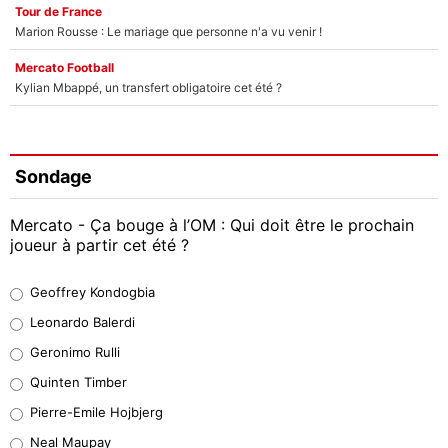
Tour de France
Marion Rousse : Le mariage que personne n'a vu venir !
Mercato Football
Kylian Mbappé, un transfert obligatoire cet été ?
Sondage
Mercato - Ça bouge à l’OM : Qui doit être le prochain
joueur à partir cet été ?
Geoffrey Kondogbia
Geoffrey Kondogbia
38%
Leonardo Balerdi
Leonardo Balerdi
Geronimo Rulli
32%
Quinten Timber
Geronimo Rulli
Pierre-Emile Hojbjerg
5%
Neal Maupay