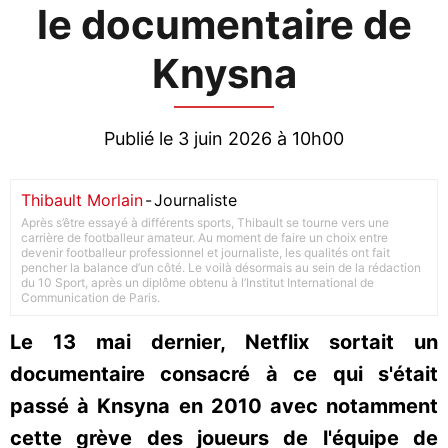
le documentaire de
Knysna
Publié le 3 juin 2026 à 10h00
Thibault Morlain
-
Journaliste
Après s’être essayé à différents sports, Thibault se tourne vers une
carrière de footballeur amateur. Au moment de faire un choix entre
devenir footballeur professionnel et journaliste, les qualités ont fait
pencher la balance d’un côté. Le voilà désormais au sein de la rédaction
du 10 Sport, après un diplôme obtenu à l’Institut International de
Communication de Paris.
Le 13 mai dernier, Netflix sortait un
documentaire consacré à ce qui s'était
passé à Knsyna en 2010 avec notamment
cette grève des joueurs de l'équipe de